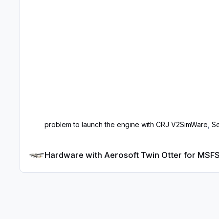
problem to launch the engine with CRJ V2
SimWare
,
S
Hardware with Aerosoft Twin Otter for MSFS
Hardware with Aerosoft Twin Otter for MSF