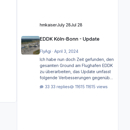
hmkaiser
July 28
Jul 28
EDDK Köln-Bonn - Update
EDDK Köln-Bonn - Update
FlyAgi
·
April 3, 2024
Ich habe nun doch Zeit gefunden, den
gesamten Ground am Flughafen EDDK
zu überarbeiten, das Update umfasst
folgende Verbesserungen gegenüber
der ursprünglichen XP12-Version:
33 replies
11615 views
Aktualisierte Bodenmarkierungen (der
Flughafen sollte dahingehend nun
dem aktuellen Stand der Realität
entsprechen) Aktualisierte Ramp Starts
(passend zu den Markierungen)
Angepasste SAM-Marshaller und
VDGS für alle Parkpositionen (ab