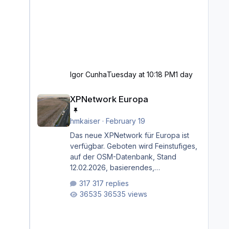
Igor Cunha
Tuesday at 10:18 PM
1 day
XPNetwork Europa
XPNetwork Europa
hmkaiser
·
February 19
Das neue XPNetwork für Europa ist
verfügbar. Geboten wird Feinstufiges,
auf der OSM-Datenbank, Stand
12.02.2026, basierendes,
durchgängiges Straßen­netzwerk,
317 replies
bestehend aus Autobahnen,
36535 views
Autostraßen, primären, sekundären,
tertiären und sonstigen Straßen, dazu
graphisch neu gestaltete