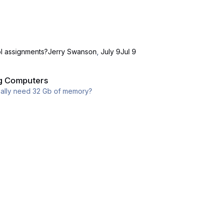
l assignments?
Jerry Swanson
,
July 9
Jul 9
ng Computers
really need 32 Gb of memory?