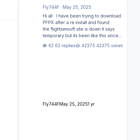
Fly744F
·
May 25, 2025
Hi all I have been trying to download
PFPX after a re install and found
the flightsimsoft site is down it says
temporary but its been like this since
last week. Would anybody know
62 replies
42375 views
where i can download this from as i
cant find any support email for them
either. thank you George
Fly744F
May 25, 2025
1 yr