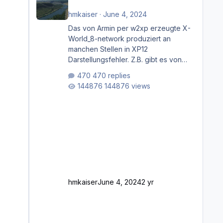
hmkaiser
·
June 4, 2024
Das von Armin per w2xp erzeugte X-
World_8-network produziert an
manchen Stellen in XP12
Darstellungsfehler. Z.B. gibt es von
Mainz bis Frankfurt/Main gleich
470 replies
mehrere Rhein-/Main-Brücken zu
144876 views
sehen, die zum Teil zugemauert sind.
Niederräder Brücke Frankfurt/Main
Außerdem fallen an manchen Stellen
mit Fahrbahn-Höhenwechseln
zwischen OSM-Layern, Fehler in den
Ankopplungen der Fahrbahnsegmente
auf. Und dann gibt es für mich
allgemeine Schwächen mit der
Straßenbeleuchtung. Diese Feh
hmkaiser
June 4, 2024
2 yr