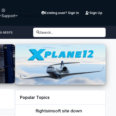
Existing user? Sign In
Sign Up
Support
Downloads
th MSFS
Search...
Popular Topics
flightsimsoft site down
flightsimsoft site down