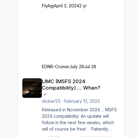
Ramp-Größe C, also fast alles außer
FlyAgi
April 3, 2024
2 yr
der GA-Ramps) Kompl
EDNR-Cruiser
July 28
Jul 28
LIMC (MSFS 2024 Compatibility) .... When?
LIMC (MSFS 2024
Compatibility) .... When?
slicker55
·
February 13, 2025
Released in November 2024 ... MSFS
2024 compatibility: An update will
follow in the next few weeks, which
will of course be free! Patiently
waiting to purchase ... how much