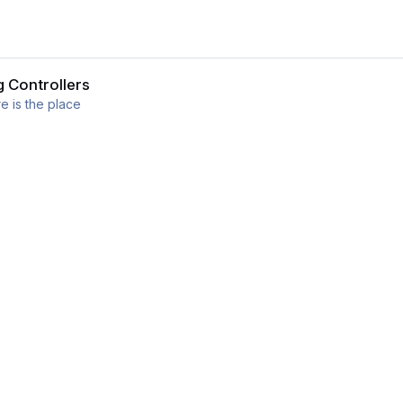
g Controllers
e is the place