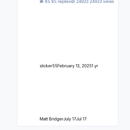
85 replies
24923 views
longer please?
slicker55
February 13, 2025
1 yr
Matt Bridger
July 17
Jul 17