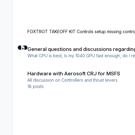
FOXTROT TAKEOFF KIT Controls setup missing contro
General questions and discussions regarding Computers
General questions and discussions regardi
What CPU is best, Is my 1040 GPU fast enough, do I 
Hardware with Aerosoft CRJ for MSFS
Hardware with Aerosoft CRJ for MSFS
All discussion on Controllers and thrust levers
18
posts