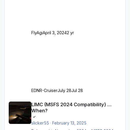
(passend zu den Markierungen) Angepasste
SAM-Marshaller und VDGS für alle
Parkpositionen (ab Ramp-Größe C, also fast
alles außer der GA-Ramps) Kompl
FlyAgi
April 3, 2024
2 yr
EDNR-Cruiser
July 28
Jul 28
LIMC (MSFS 2024 Compatibility) .... When?
LIMC (MSFS 2024 Compatibility) ....
When?
slicker55
·
February 13, 2025