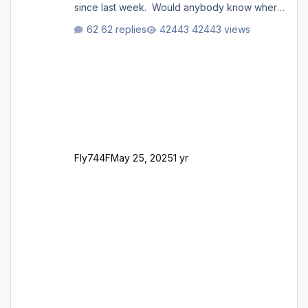
since last week. Would anybody know where
i can download this from as i cant find any
62 replies
42443 views
support email for them either. thank you
George
Fly744F
May 25, 2025
1 yr