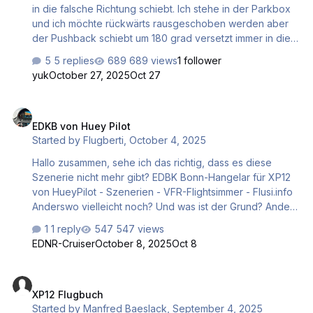
in die falsche Richtung schiebt. Ich stehe in der Parkbox
und ich möchte rückwärts rausgeschoben werden aber
der Pushback schiebt um 180 grad versetzt immer in die
Häuser. Ich benutze den Flieger von Toliss A330-900.
5 replies
689 views
1 follower
Danke im vorraus für die Hilfe. Gruß Dieter
yuk
October 27, 2025
Oct 27
EDKB von Huey Pilot
EDKB von Huey Pilot
Started by
Flugberti
,
October 4, 2025
Hallo zusammen, sehe ich das richtig, dass es diese
Szenerie nicht mehr gibt? EDBK Bonn-Hangelar für XP12
von HueyPilot - Szenerien - VFR-Flightsimmer - Flusi.info
Anderswo vielleicht noch? Und was ist der Grund? Andere
Szenerien von Huey gibt es ja noch auf ORG. Beste
1 reply
547 views
Grüße, Flugberti
EDNR-Cruiser
October 8, 2025
Oct 8
XP12 Flugbuch
XP12 Flugbuch
Started by
Manfred Baeslack
,
September 4, 2025