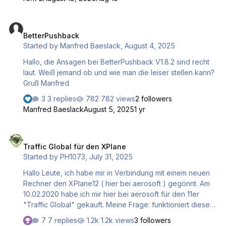
sich aber nicht aktivieren sodas man den Flugplan manuel
in die entsprechende Zeile eingeben muß. Bei Plänen mit
BetterPushback
vielen WP´s ist das nervig.Wie kann ich das ändern??
BetterPushback
Started by
Manfred Baeslack
,
August 4, 2025
Hallo, die Ansagen bei BetterPushback V1.8.2 sind recht
laut. Weiß jemand ob und wie man die leiser stellen kann?
Gruß Manfred
3 replies
782 views
2 followers
Manfred Baeslack
August 5, 2025
1 yr
Traffic Global für den XPlane
Traffic Global für den XPlane
Started by
PH1073
,
July 31, 2025
Hallo Leute, ich habe mir in Verbindung mit einem neuen
Rechner den XPlane12 ( hier bei aerosoft ) gegönnt. Am
10.02.2020 habe ich mir hier bei aerosoft für den 11er
"Traffic Global" gekauft. Meine Frage: funktioniert dieser
auf im 12er oder muss ich mir diesen extra für den 12er
7 replies
1.2k views
3 followers
neu kaufen? Liebe Grüße, Thomas :-)