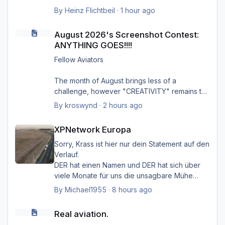
Shop verfügbar.
By
Heinz Flichtbeil
·
1 hour ago
August 2026's Screenshot Contest: ANYTHING GOES!!!!
Produktseite
August 2026's Screenshot Contest:
ANYTHING GOES!!!!
Fellow Aviators
The month of August brings less of a
challenge, however "CREATIVITY" remains the
focus of ALL entries, additionally providing
By
kroswynd
·
2 hours ago
Gruß Heinz
some context to the image helps to bring the
XPNetwork Europa
image to life.
XPNetwork Europa
Climbing out of Charlotte Douglas Airport on a
Sorry, Krass ist hier nur dein Statement auf den
humid summer afternoon. Payload was 80%
Verlauf.
but there as over 10,000 lbs of fuel on board
DER hat einen Namen und DER hat sich über
due to the fueling company over-fueling
viele Monate für uns die unsagbare Mühe
PDT5885 CLT/CAE
gemacht, den Simulator
By
Michael1955
·
8 hours ago
mit seinem "HMK_Network" lebendiger zu
Real aviation.
machen.
Real aviation.
Das "Zeug", wie du es bezeichnest, ist sein