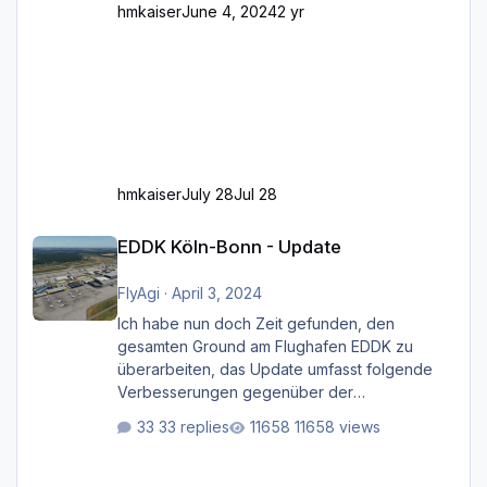
hmkaiser
June 4, 2024
2 yr
hmkaiser
July 28
Jul 28
EDDK Köln-Bonn - Update
EDDK Köln-Bonn - Update
FlyAgi
·
April 3, 2024
Ich habe nun doch Zeit gefunden, den
gesamten Ground am Flughafen EDDK zu
überarbeiten, das Update umfasst folgende
Verbesserungen gegenüber der
ursprünglichen XP12-Version: Aktualisierte
33 replies
11658 views
Bodenmarkierungen (der Flughafen sollte
dahingehend nun dem aktuellen Stand der
Realität entsprechen) Aktualisierte Ramp Starts