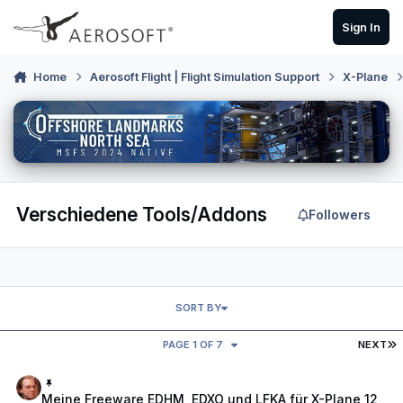
Skip to content
Sign In
Home
Aerosoft Flight | Flight Simulation Support
X-Plane
Verschiedene Tools/Addons
Followers
SORT BY
L
PAGE 1 OF 7
NEXT
Meine Freeware EDHM, EDXO und LFKA für X-Plane 12
Meine Freeware EDHM, EDXO und LFKA für X-Plane 12