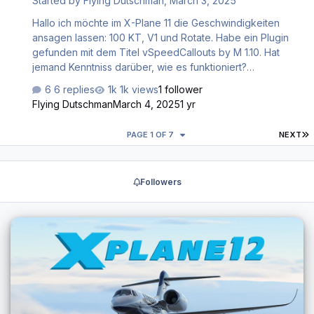
Started by
Flying Dutschman
,
March 3, 2025
Hallo ich möchte im X-Plane 11 die Geschwindigkeiten
ansagen lassen: 100 KT, V1 und Rotate. Habe ein Plugin
gefunden mit dem Titel vSpeedCallouts by M 1.10. Hat
jemand Kenntniss darüber, wie es funktioniert?
https://forums.x-plane.org/index.php?/files/file/38144-
6 replies
1k views
1 follower
vspeedcallouts-by-m/
Flying Dutschman
March 4, 2025
1 yr
L
PAGE 1 OF 7
NEXT
Followers