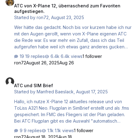
ATC von X-Plane 12, überraschend zum Favoriten
Erwartungen mäßig. Ich wurde sehr angenehm überrascht.
aufgestiegen.
Das begann zunächst mit einem Eklat: Die Out-of-the-Box
Started by
ron72
,
August 23, 2025
Installation lief zwar stabil. Auch die Flieger machten einen
gu…
Wer hätte das gedacht. Noch bis vor kurzem habe ich nur
mit den Augen gerollt, wenn vom X-Plane eigenen ATC
die Rede war. Es war mehr ein Zufall, dass ich das Teil
aufgerufen habe weil ich etwas ganz anderes gucken
wollte, als damit einen ATC - geführten Flug
19 replies
6.4k views
1 follower
durchzuführen. Eigentlich war ich bis gestern ATC-
ron72
August 26, 2025
Aug 26
"Abstinenzler", aus vielen Gründen. Nach etwas
Herumspielen hab ich dann doch einen Flug geplant.
ATC und SIM Brief
Beginn etwas holperig, aber nach und nach gefiel mir das
ATC und SIM Brief
immer besser, was da mittlerweile draus geworden war.
Started by
Manfred Baeslack
,
August 17, 2025
Zwar gibt es einiges noch zu verbessern, aber damit was
man bekommt lässt sich sehr gut arbeiten Im Betrieb ist
Hallo, ich nutze X-Plane 12 aktuelles release und von
das eine Freude. Da…
ToLiss A321 Neo. Flugplan in SimBrief erstellt und als .fms
gespeichert. Im FMC des Fliegers ist der Plan geladen.
Bei ATC Flugplan gibt es die Auswahl "automatisch
generieren mit NAV/Fix" , "automatisch generieren mit
9 replies
1.1k views
1 follower
Luftwegen" und "vom FMS abrufen". Letzte Auswahl läst
ron72
August 18, 2025
Aug 18