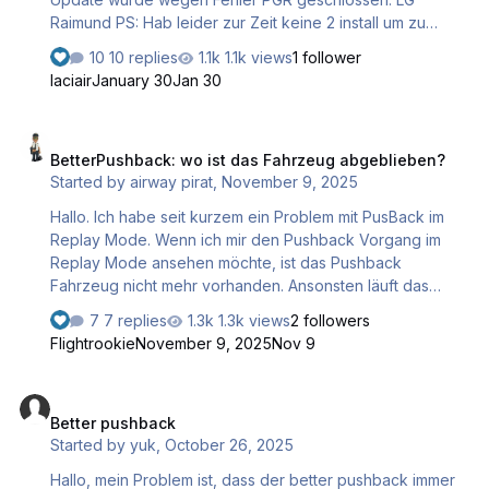
Raimund PS: Hab leider zur Zeit keine 2 install um zu
probieren
10 replies
1.1k views
1 follower
laciair
January 30
Jan 30
BetterPushback: wo ist das Fahrzeug abgeblieben?
BetterPushback: wo ist das Fahrzeug abgeblieben?
Started by
airway pirat
,
November 9, 2025
Hallo. Ich habe seit kurzem ein Problem mit PusBack im
Replay Mode. Wenn ich mir den Pushback Vorgang im
Replay Mode ansehen möchte, ist das Pushback
Fahrzeug nicht mehr vorhanden. Ansonsten läuft das
Pushen normal. Ich nutze XP Version 12.3.0. und die
7 replies
1.3k views
2 followers
aktuelle PushBack Version 1.11. Flugzeug Zibo 738
Flightrookie
November 9, 2025
Nov 9
Version:4.05.04. Flugplatz Bergamo LIME. Könnte jemand
bitte die Situation nachstellen und berichten, ob das
Better pushback
Problem auch bei anderen auftritt? Gruß Hermann
Better pushback
Started by
yuk
,
October 26, 2025
Hallo, mein Problem ist, dass der better pushback immer