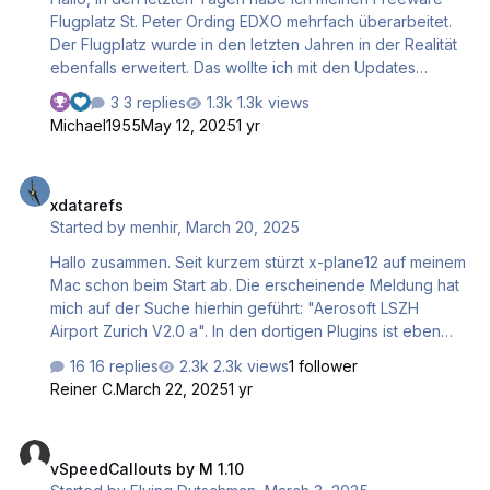
neue Pe…
Flugplatz St. Peter Ording EDXO mehrfach überarbeitet.
Der Flugplatz wurde in den letzten Jahren in der Realität
ebenfalls erweitert. Das wollte ich mit den Updates
berücksichtigen. Der Apron wurde vergößert. Ein neuer
3 replies
1.3k views
Tankplatz wurde aufgebaut. Und ein dritter "Taxiway" zur
Michael1955
May 12, 2025
1 yr
Runway gebaut. Ich habe alles soweit es geht
berücksichtigt und (mehrfach) hochgeladen.... Ich weiß,
xdatarefs
ich hätte auch mit dem Hochladen warten können, aber ...
xdatarefs
na ja... Wenn jemand die vielen kurzfristigen Updates
Started by
menhir
,
March 20, 2025
(Vollversionen) auch mitgemacht hat.... sorry ... aber ich
habe immer nach einigen Flügen festgest…
Hallo zusammen. Seit kurzem stürzt x-plane12 auf meinem
Mac schon beim Start ab. Die erscheinende Meldung hat
mich auf der Suche hierhin geführt: "Aerosoft LSZH
Airport Zurich V2.0 a". In den dortigen Plugins ist eben
dieser Ordner "xdatarefs". Soll ich den einfach
16 replies
2.3k views
1 follower
wegschmeissen? Danke für entsprechende Hilfe
Reiner C.
March 22, 2025
1 yr
vSpeedCallouts by M 1.10
vSpeedCallouts by M 1.10