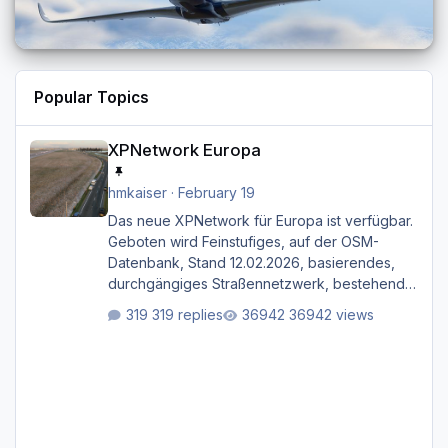
Popular Topics
XPNetwork Europa
XPNetwork Europa
hmkaiser
·
February 19
Das neue XPNetwork für Europa ist verfügbar.
Geboten wird Feinstufiges, auf der OSM-
Datenbank, Stand 12.02.2026, basierendes,
durchgängiges Straßen­netzwerk, bestehend
aus Autobahnen, Autostraßen, primären,
319 replies
36942 views
sekundären, tertiären und sonstigen Straßen,
dazu graphisch neu gestaltete Straßentypen
für z.B. Wohngegenden. Realistischer Links-,
oder Rechtsverkehr auf Ebene einer 1° x 1°
großen Kachel. Rechtsverkehr ist eigentlich
Standard in Europa Linksverkehr gehört aber