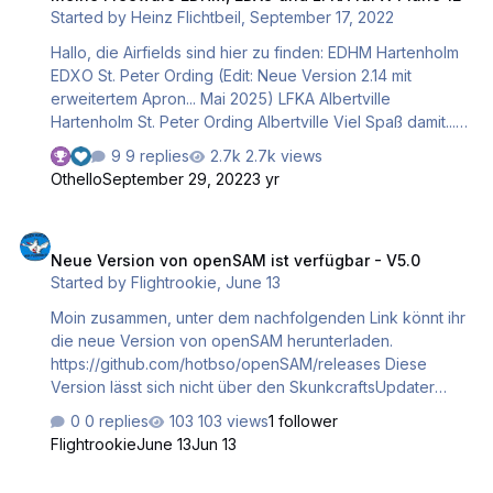
Started by
Heinz Flichtbeil
,
September 17, 2022
Hallo, die Airfields sind hier zu finden: EDHM Hartenholm
EDXO St. Peter Ording (Edit: Neue Version 2.14 mit
erweitertem Apron... Mai 2025) LFKA Albertville
Hartenholm St. Peter Ording Albertville Viel Spaß damit...
Gruß Heinz
9 replies
2.7k views
Othello
September 29, 2022
3 yr
Neue Version von openSAM ist verfügbar - V5.0
Neue Version von openSAM ist verfügbar - V5.0
Started by
Flightrookie
,
June 13
Moin zusammen, unter dem nachfolgenden Link könnt ihr
die neue Version von openSAM herunterladen.
https://github.com/hotbso/openSAM/releases Diese
Version lässt sich nicht über den SkunkcraftsUpdater
aktualisieren, sondern muss neu installiert werden. Viel
0 replies
103 views
1 follower
Spaß und vielen Dank an den Entwickler. VG Horst
Flightrookie
June 13
Jun 13
Neue Version von FlyWithLua_NG_v2.8.14_Lin_Mac_Win verfügbar