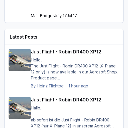
Matt Bridger
July 17
Jul 17
Latest Posts
Just Flight - Robin DR400 XP12
Just Flight - Robin DR400 XP12
Hello,
The Just Flight - Robin DR400 XP12 (X-Plane
12 only) is now available in our Aerosoft Shop.
Product page
By
Heinz Flichtbeil
·
1 hour ago
Just Flight - Robin DR400 XP12
Just Flight - Robin DR400 XP12
Hallo,
ab sofort ist die Just Flight - Robin DR400
Greets Heinz
XP12 (nur X-Plane 12) in unserem Aerosoft