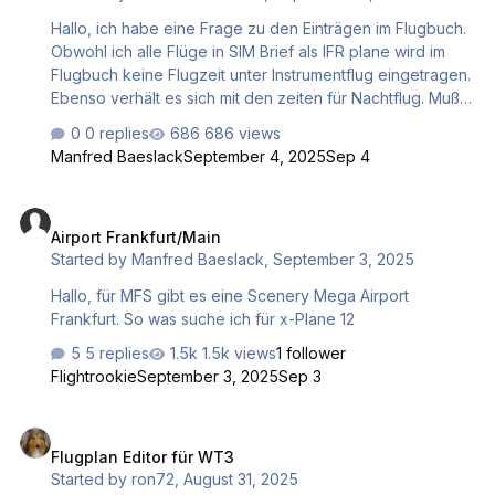
Hallo, ich habe eine Frage zu den Einträgen im Flugbuch.
Obwohl ich alle Flüge in SIM Brief als IFR plane wird im
Flugbuch keine Flugzeit unter Instrumentflug eingetragen.
Ebenso verhält es sich mit den zeiten für Nachtflug. Muß
man irgendo wo etwas im XP12 einstellen? Gruß Manfred
0 replies
686 views
Manfred Baeslack
September 4, 2025
Sep 4
Airport Frankfurt/Main
Airport Frankfurt/Main
Started by
Manfred Baeslack
,
September 3, 2025
Hallo, für MFS gibt es eine Scenery Mega Airport
Frankfurt. So was suche ich für x-Plane 12
5 replies
1.5k views
1 follower
Flightrookie
September 3, 2025
Sep 3
Flugplan Editor für WT3
Flugplan Editor für WT3
Started by
ron72
,
August 31, 2025