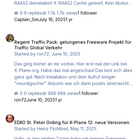
RAAS2 deinstalliert X-RAAS2 Cache geleert. Kein Absturz,
egal von welchem Airport! X-RAAS2 (latest version) noch
9 replies
1.7k views
1 follower
mal per Download gezogen u. installiert. Erneuter Absturz,
Captain_Sim
July 16, 2025
1 yr
egal von welchem Airport aus? Ansonsten "läuft" XP12
absolut stabil. Hat jemand eine Erklärung dafür, oder
Regent Traffic Pack: gelungenes Freeware Projekt für Traffic Globa
einen Tipp? Danke u. Gruß Ditmar
Regent Traffic Pack: gelungenes Freeware Projekt für
Traffic Global Verkehr
Started by
ron72
,
June 10, 2025
Das ging bisher an mir vorbei. Hier erst mal der Link bei
X-Plane.org. Habe das mal angeschaut Das liest sich alles
ganz gut. Nach Installation und dem Aufruf einiger
"neuralgischer" Airports war ich dann positiv überrascht.
Hier hat jemand mit viel Engagement und Hintergrund-
0 replies
688 views
1 follower
Wissen gearbeitet. Meine persönlichen Higlights: Der LH-
ron72
June 10, 2025
1 yr
Cargo-Hub im Westen von EDDF ist mit 777F sowie mit
der Cargo-Version der A321 gut gefüllt. Die Emirates
EDXO St. Peter Ording für X-Plane 12: neue Versionen
Großraumer in OMDB incl. vieler A380 Der
EDXO St. Peter Ording für X-Plane 12: neue Versionen
Frachterbereich in VHHH mit allen gängigen Frachtern
Started by
Heinz Flichtbeil
,
May 11, 2025
sowie der Pax Cathay Hub Der in der
Standardauslieferung von TG immer noch leer gähnende
Hallo, in den letzten Tagen habe ich meinen Freeware