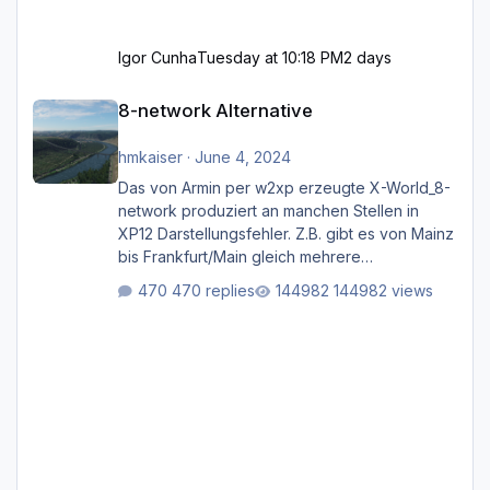
Igor Cunha
Tuesday at 10:18 PM
2 days
8-network Alternative
8-network Alternative
hmkaiser
·
June 4, 2024
Das von Armin per w2xp erzeugte X-World_8-
network produziert an manchen Stellen in
XP12 Darstellungsfehler. Z.B. gibt es von Mainz
bis Frankfurt/Main gleich mehrere
Rhein-/Main-Brücken zu sehen, die zum Teil
470 replies
144982 views
zugemauert sind. Niederräder Brücke
Frankfurt/Main Außerdem fallen an manchen
Stellen mit Fahrbahn-Höhenwechseln
zwischen OSM-Layern, Fehler in den
Ankopplungen der Fahrbahnsegmente auf.
Und dann gibt es für mich allgemeine
Schwächen mit der Straßenbeleuchtung. Diese
Feh