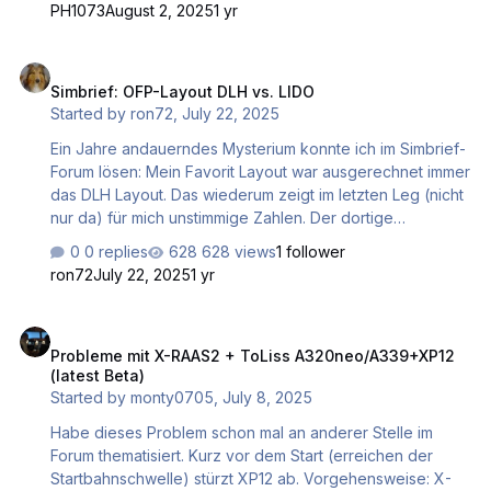
PH1073
August 2, 2025
1 yr
Simbrief: OFP-Layout DLH vs. LIDO
Simbrief: OFP-Layout DLH vs. LIDO
Started by
ron72
,
July 22, 2025
Ein Jahre andauerndes Mysterium konnte ich im Simbrief-
Forum lösen: Mein Favorit Layout war ausgerechnet immer
das DLH Layout. Das wiederum zeigt im letzten Leg (nicht
nur da) für mich unstimmige Zahlen. Der dortige
vermeintliche Remaining Fuel stimmt nie mit dem von
0 replies
628 views
1 follower
Simbrief selbst errechneten TOF-Fuel minus Trip Fuel
ron72
July 22, 2025
1 yr
überein. Immer um Tonnen daneben. Das passiert nur im
DLH-Layout. Des Rätsels Lösung ist der Contingency Fuel,
Probleme mit X-RAAS2 + ToLiss A320neo/A339+XP12 (latest Beta)
der dabei eine Rolle spielt. Mit LIDO ist die Welt wieder in
Probleme mit X-RAAS2 + ToLiss A320neo/A339+XP12
Ordnung. Es werden die reinen Verbrauchswerte
(latest Beta)
herangezogen. Endlich kann man mit dem OFP die
Started by
monty0705
,
July 8, 2025
geplanten mit den tatsächlichen Verbrauchswerten von
Wegepunkten verglei…
Habe dieses Problem schon mal an anderer Stelle im
Forum thematisiert. Kurz vor dem Start (erreichen der
Startbahnschwelle) stürzt XP12 ab. Vorgehensweise: X-