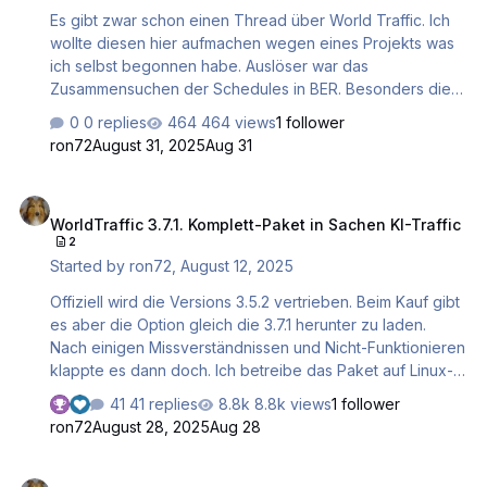
Es gibt zwar schon einen Thread über World Traffic. Ich
wollte diesen hier aufmachen wegen eines Projekts was
ich selbst begonnen habe. Auslöser war das
Zusammensuchen der Schedules in BER. Besonders die
Qatar Airways kommen laut BER-Webseite 3 mal täglich.
0 replies
464 views
1 follower
Mit Dreamliner. Da BER nicht so wuchtig ist wie FRA,
ron72
August 31, 2025
Aug 31
dachte ich mir etwas Aktuallität könne nicht schaden.
Frustrierende Versuche mittels Bordmitteln von WT3
WorldTraffic 3.7.1. Komplett-Paket in Sachen KI-Traffic
klappen nicht. Das berichten auch andere in Foren.
WorldTraffic 3.7.1. Komplett-Paket in Sachen KI-Traffic
Bekanntermaßen liegen die ganzen Schedule-Files der
2
einzelnen Airlines im Verzeichnis AFRE_Real_Traffic. Da
Started by
ron72
,
August 12, 2025
setzte ich nun an. Wenn man so ein File öffnet steht da im
Header: ==…
Offiziell wird die Versions 3.5.2 vertrieben. Beim Kauf gibt
es aber die Option gleich die 3.7.1 herunter zu laden.
Nach einigen Missverständnissen und Nicht-Funktionieren
klappte es dann doch. Ich betreibe das Paket auf Linux-
Ubuntu. Schon 2020 hatte ich WT gekauft, weil mir Traffic
41 replies
8.8k views
1 follower
Global wegen einiger Schwächen nicht gefiel.
ron72
August 28, 2025
Aug 28
Aber..damals war ich eher enttäuscht. Da ich
notgedrungen neuerdings wieder auf WT zurückgreifen
ATC von X-Plane 12, überraschend zum Favoriten aufgestiegen.
musste (TG hat keine Linux Unterstützung) waren meine