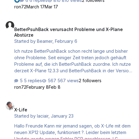
6 replies
810 views
2 followers
Open SAM sowie Better Pushback als Plugin installiert.
ron72
March 17
Mar 17
Soweit so gut. Weiß zwar nicht, was mich scheut, den
Flieger in die Luft zu bringen.... eventuell war es auch nur
BetterPsuhBack verursacht Probleme und X-Plane Abstürze
der Reiz. Grund meines Beitrags ist, daß mir Better Push
BetterPsuhBack verursacht Probleme und X-Plane
back in die Suppe spuckt, wenn ich meine Propeller
Abstürze
Flugzeuge lade. Während XP noch im Hintergrund dabei
Started by
Beamer
,
February 6
ist, die Welt vo…
Ich nutze BetterPushBack schon recht lange und bisher
ohne Probleme. Seit einiger Zeit treten jedoch gehäuft
Probleme auf, die ich BetterPushBack zuordne. Ich nutze
derzeit X-Plane 12.3.3 und BetterPushBack in der Version
1.0.11. Wiederholt kam es vor, dass X-Plane während eines
5 replies
567 views
2 followers
Fluges abstürzte. Aus der LOG.txt ergaben sich Hinweise
ron72
February 8
Feb 8
auf Probleme mit BetterPushBack. Die Programmabstürze
erfolgten in allen Fällen, nachdem ich die Reiseflughöhe
X-Life
verlassen hatte und mich im Sinkflug zur Landung befand
X-Life
(bei Verwendung der A350 und auch der B767 von
Started by
laciair
,
January 23
Flightfactor). Ein weiteres Phänomen ist, dass sich X-
Plane nicht mehr ordnungsgemäß beenden ließ. Nachdem
Hallo Freunde Kann mir jemand sagen, ob X-Life mit dem
x-Plane beenden aktivi…
neuen XP12 Update, funktioniert ?. Leider beim letztem
Update wurde wegen Fehler PGR geschlossen. LG