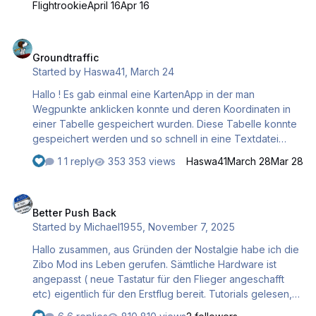
Flightrookie
April 16
Apr 16
Groundtraffic
Groundtraffic
Started by
Haswa41
,
March 24
Hallo ! Es gab einmal eine KartenApp in der man
Wegpunkte anklicken konnte und deren Koordinaten in
einer Tabelle gespeichert wurden. Diese Tabelle konnte
gespeichert werden und so schnell in eine Textdatei
(Ground Traffic World Traffic ) einfügen. Kennt die noch
1 reply
353 views
Haswa41
March 28
Mar 28
wer? mfg Hans
Better Push Back
Better Push Back
Started by
Michael1955
,
November 7, 2025
Hallo zusammen, aus Gründen der Nostalgie habe ich die
Zibo Mod ins Leben gerufen. Sämtliche Hardware ist
angepasst ( neue Tastatur für den Flieger angeschafft
etc) eigentlich für den Erstflug bereit. Tutorials gelesen,
Airpirat Video analysiert und C&D Ablauf geschrieben.