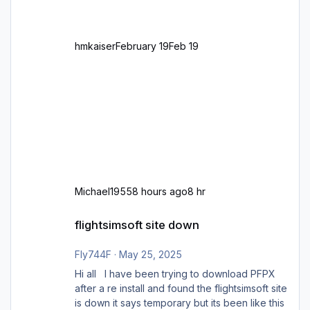
zu GB und z.B. Malta Z
hmkaiser
February 19
Feb 19
Michael1955
8 hours ago
8 hr
flightsimsoft site down
flightsimsoft site down
Fly744F
·
May 25, 2025
Hi all I have been trying to download PFPX
after a re install and found the flightsimsoft site
is down it says temporary but its been like this