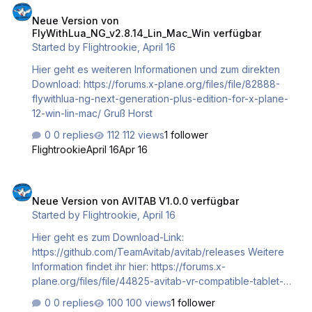
Neue Version von
FlyWithLua_NG_v2.8.14_Lin_Mac_Win verfügbar
Started by
Flightrookie
,
April 16
Hier geht es weiteren Informationen und zum direkten
Download: https://forums.x-plane.org/files/file/82888-
flywithlua-ng-next-generation-plus-edition-for-x-plane-
12-win-lin-mac/ Gruß Horst
0 replies
112 views
1 follower
Flightrookie
April 16
Apr 16
Neue Version von AVITAB V1.0.0 verfügbar
Neue Version von AVITAB V1.0.0 verfügbar
Started by
Flightrookie
,
April 16
Hier geht es zum Download-Link:
https://github.com/TeamAvitab/avitab/releases Weitere
Information findet ihr hier: https://forums.x-
plane.org/files/file/44825-avitab-vr-compatible-tablet-
with-pdf-viewer-moving-maps-and-more/ Gruß Horst
0 replies
100 views
1 follower