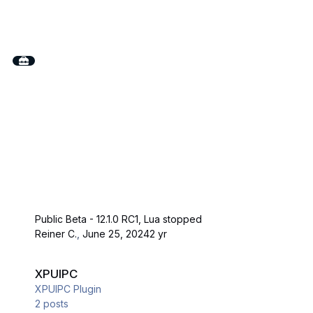
Public Beta - 12.1.0 RC1, Lua stopped
Reiner C.
,
June 25, 2024
2 yr
XPUIPC
XPUIPC
XPUIPC Plugin
2
posts