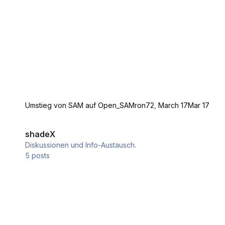
Umstieg von SAM auf Open_SAM
ron72
,
March 17
Mar 17
shadeX
shadeX
Diskussionen und Info-Austausch.
5
posts