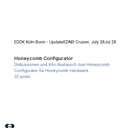
EDDK Köln-Bonn - Update
EDNR-Cruiser
,
July 28
Jul 28
Honeycomb Configurator
Honeycomb Configurator
Diskussionen und Info-Austausch zum Honeycomb
Configurator für Honeycomb Hardware.
32
posts