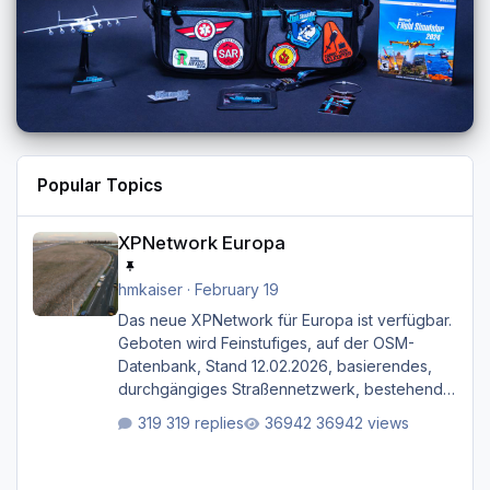
Popular Topics
XPNetwork Europa
XPNetwork Europa
hmkaiser
·
February 19
Das neue XPNetwork für Europa ist verfügbar.
Geboten wird Feinstufiges, auf der OSM-
Datenbank, Stand 12.02.2026, basierendes,
durchgängiges Straßen­netzwerk, bestehend
aus Autobahnen, Autostraßen, primären,
319 replies
36942 views
sekundären, tertiären und sonstigen Straßen,
dazu graphisch neu gestaltete Straßentypen
für z.B. Wohngegenden. Realistischer Links-,