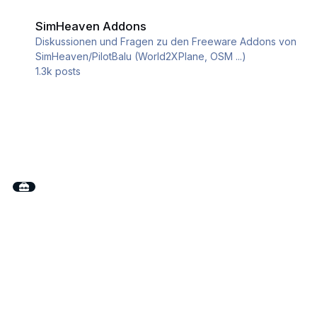
SimHeaven Addons
SimHeaven Addons
Diskussionen und Fragen zu den Freeware Addons von
SimHeaven/PilotBalu (World2XPlane, OSM ...)
1.3k
posts