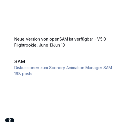
Neue Version von openSAM ist verfügbar - V5.0
Flightrookie
,
June 13
Jun 13
SAM
SAM
Diskussionen zum Scenery Animation Manager SAM
198
posts