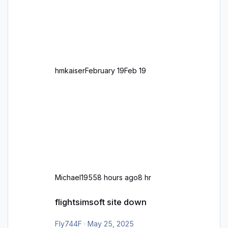
oder Rechtsverkehr auf Ebene einer 1° x 1°
großen Kachel. Rechtsverkehr ist eigentlich
Standard in Europa Linksverkehr gehört aber
zu GB und z.B. Malta Z
hmkaiser
February 19
Feb 19
Michael1955
8 hours ago
8 hr
flightsimsoft site down
flightsimsoft site down
Fly744F
·
May 25, 2025