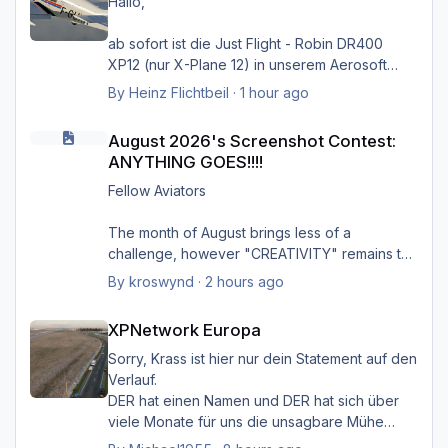
Hallo,
ab sofort ist die Just Flight - Robin DR400
Greets Heinz
XP12 (nur X-Plane 12) in unserem Aerosoft
Shop verfügbar.
By
Heinz Flichtbeil
·
1 hour ago
August 2026's Screenshot Contest: ANYTHING GOES!!!!
Produktseite
August 2026's Screenshot Contest:
ANYTHING GOES!!!!
Fellow Aviators
The month of August brings less of a
challenge, however "CREATIVITY" remains the
focus of ALL entries, additionally providing
By
kroswynd
·
2 hours ago
Gruß Heinz
some context to the image helps to bring the
XPNetwork Europa
image to life.
XPNetwork Europa
Climbing out of Charlotte Douglas Airport on a
Sorry, Krass ist hier nur dein Statement auf den
humid summer afternoon. Payload was 80%
Verlauf.
but there as over 10,000 lbs of fuel on board
DER hat einen Namen und DER hat sich über
due to the fueling company over-fueling
viele Monate für uns die unsagbare Mühe
PDT5885 CLT/CAE
gemacht, den Simulator