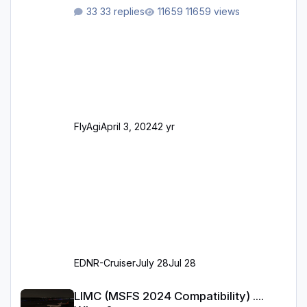
ursprünglichen XP12-Version: Aktualisierte
33 replies
11659 views
Bodenmarkierungen (der Flughafen sollte
dahingehend nun dem aktuellen Stand der
Realität entsprechen) Aktualisierte Ramp Starts
(passend zu den Markierungen) Angepasste
SAM-Marshaller und VDGS für alle
Parkpositionen (ab Ramp-Größe C, also fast
alles außer der GA-Ramps) Kompl
FlyAgi
April 3, 2024
2 yr
EDNR-Cruiser
July 28
Jul 28
LIMC (MSFS 2024 Compatibility) .... When?
LIMC (MSFS 2024 Compatibility) ....