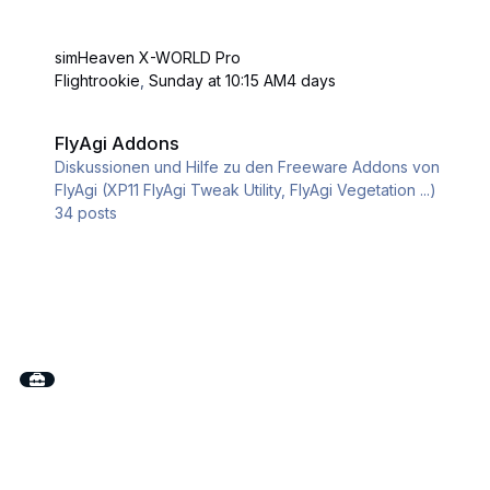
simHeaven X-WORLD Pro
Flightrookie
,
Sunday at 10:15 AM
4 days
FlyAgi Addons
FlyAgi Addons
Diskussionen und Hilfe zu den Freeware Addons von
FlyAgi (XP11 FlyAgi Tweak Utility, FlyAgi Vegetation ...)
34
posts