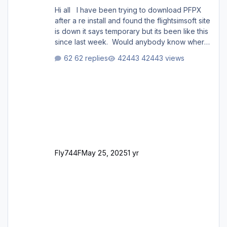
Hi all I have been trying to download PFPX
after a re install and found the flightsimsoft site
is down it says temporary but its been like this
since last week. Would anybody know where
i can download this from as i cant find any
62 replies
42443 views
support email for them either. thank you
George
Fly744F
May 25, 2025
1 yr