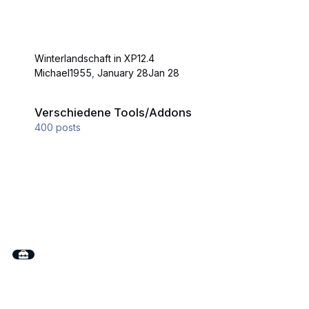
Winterlandschaft in XP12.4
Michael1955
,
January 28
Jan 28
Verschiedene Tools/Addons
Verschiedene Tools/Addons
400
posts