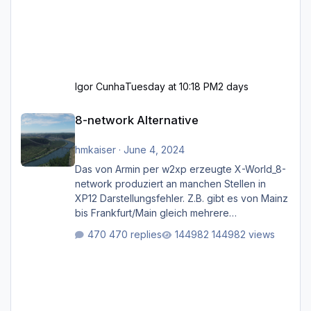
Igor Cunha
Tuesday at 10:18 PM
2 days
8-network Alternative
8-network Alternative
hmkaiser
·
June 4, 2024
Das von Armin per w2xp erzeugte X-World_8-
network produziert an manchen Stellen in
XP12 Darstellungsfehler. Z.B. gibt es von Mainz
bis Frankfurt/Main gleich mehrere
Rhein-/Main-Brücken zu sehen, die zum Teil
470 replies
144982 views
zugemauert sind. Niederräder Brücke
Frankfurt/Main Außerdem fallen an manchen
Stellen mit Fahrbahn-Höhenwechseln
zwischen OSM-Layern, Fehler in den
Ankopplungen der Fahrbahnsegmente auf.