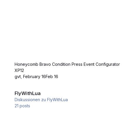
Honeycomb Bravo Condition Press Event Configurator
XP12
gvt
,
February 16
Feb 16
FlyWithLua
FlyWithLua
Diskussionen zu FlyWithLua
21
posts