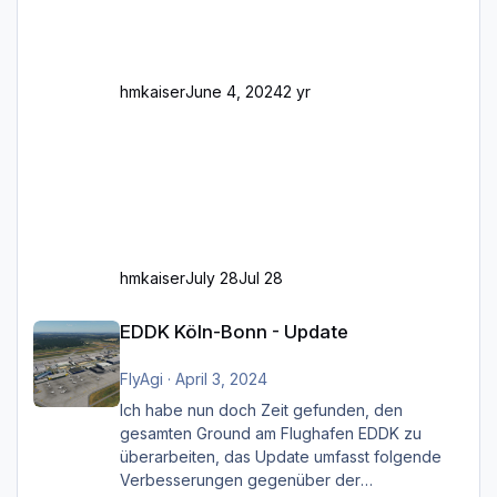
Und dann gibt es für mich allgemeine
Schwächen mit der Straßenbeleuchtung. Diese
Feh
hmkaiser
June 4, 2024
2 yr
hmkaiser
July 28
Jul 28
EDDK Köln-Bonn - Update
EDDK Köln-Bonn - Update
FlyAgi
·
April 3, 2024
Ich habe nun doch Zeit gefunden, den
gesamten Ground am Flughafen EDDK zu
überarbeiten, das Update umfasst folgende
Verbesserungen gegenüber der