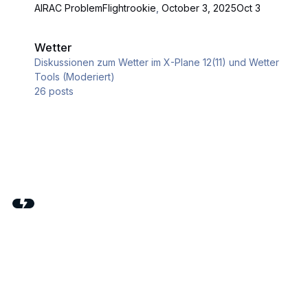
AIRAC Problem
Flightrookie
,
October 3, 2025
Oct 3
Wetter
Wetter
Diskussionen zum Wetter im X-Plane 12(11) und Wetter
Tools (Moderiert)
26
posts