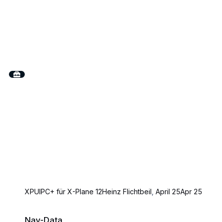
XPUIPC+ für X-Plane 12
Heinz Flichtbeil
,
April 25
Apr 25
Nav-Data
Nav-Data