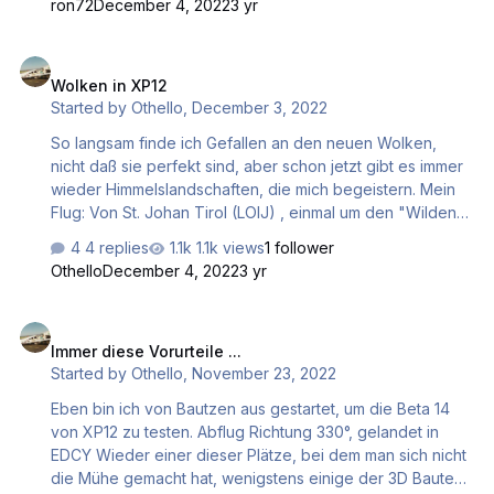
ron72
December 4, 2022
3 yr
Wolken in XP12
Wolken in XP12
Started by
Othello
,
December 3, 2022
So langsam finde ich Gefallen an den neuen Wolken,
nicht daß sie perfekt sind, aber schon jetzt gibt es immer
wieder Himmelslandschaften, die mich begeistern. Mein
Flug: Von St. Johan Tirol (LOIJ) , einmal um den "Wilden
Kaiser" und danach das Inntal entlang nach Innsbruck
4 replies
1.1k views
1 follower
(LOWI). Startvorbereitungen, während XP mächtig Daten
Othello
December 4, 2022
3 yr
schaufelt Aufi gehts! Dort, wo die Freiheit noch
grenzenlos ist Abtauchen in's Kaisertal, Richtung Kuf…
Immer diese Vorurteile ...
Immer diese Vorurteile ...
Started by
Othello
,
November 23, 2022
Eben bin ich von Bautzen aus gestartet, um die Beta 14
von XP12 zu testen. Abflug Richtung 330°, gelandet in
EDCY Wieder einer dieser Plätze, bei dem man sich nicht
die Mühe gemacht hat, wenigstens einige der 3D Bauten