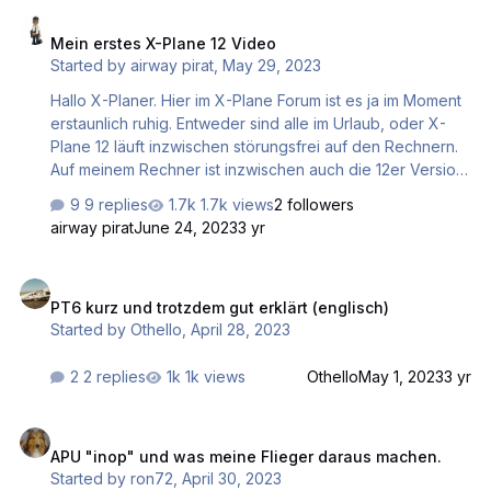
Mein erstes X-Plane 12 Video
Hermann
Mein erstes X-Plane 12 Video
Started by
airway pirat
,
May 29, 2023
Hallo X-Planer. Hier im X-Plane Forum ist es ja im Moment
erstaunlich ruhig. Entweder sind alle im Urlaub, oder X-
Plane 12 läuft inzwischen störungsfrei auf den Rechnern.
Auf meinem Rechner ist inzwischen auch die 12er Version
installiert. Ich habe mich sehr darüber gefreut, dass die
9 replies
1.7k views
2 followers
Piper PA 18 Super Cub als Standardflugzeug im Programm
airway pirat
June 24, 2023
3 yr
enthalten ist, denn auf diesem Flugzeug habe ich vor
etlichen Jahren meine Lizenz erworben. Daher auch
PT6 kurz und trotzdem gut erklärt (englisch)
meine Begeisterung für Spornradflugzeuge. Das war
PT6 kurz und trotzdem gut erklärt (englisch)
Anlass für mich ein Video mit diesem Flugzeug zu
Started by
Othello
,
April 28, 2023
produzieren. Viel Spaß beim Mitflug. Gruß Hermann
2 replies
1k views
Othello
May 1, 2023
3 yr
APU "inop" und was meine Flieger daraus machen.
APU "inop" und was meine Flieger daraus machen.
Started by
ron72
,
April 30, 2023