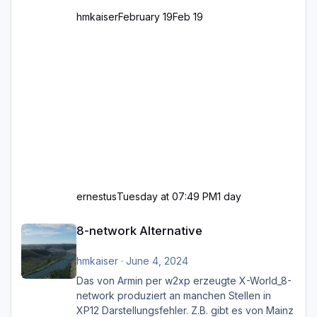
hmkaiser
February 19
Feb 19
ernestus
Tuesday at 07:49 PM
1 day
8-network Alternative
8-network Alternative
hmkaiser
·
June 4, 2024
Das von Armin per w2xp erzeugte X-World_8-
network produziert an manchen Stellen in
XP12 Darstellungsfehler. Z.B. gibt es von Mainz