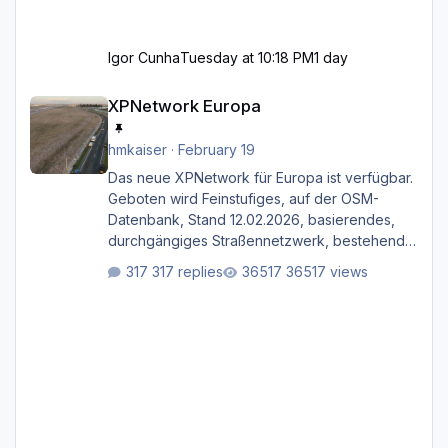
Igor Cunha
Tuesday at 10:18 PM
1 day
XPNetwork Europa
XPNetwork Europa
hmkaiser
·
February 19
Das neue XPNetwork für Europa ist verfügbar.
Geboten wird Feinstufiges, auf der OSM-
Datenbank, Stand 12.02.2026, basierendes,
durchgängiges Straßen­netzwerk, bestehend
aus Autobahnen, Autostraßen, primären,
317 replies
36517 views
sekundären, tertiären und sonstigen Straßen,
dazu graphisch neu gestaltete Straßentypen
für z.B. Wohngegenden. Realistischer Links-,
oder Rechtsverkehr auf Ebene einer 1° x 1°
großen Kachel. Rechtsverkehr ist eigentlich
Standard in Europa Linksverkehr gehört aber
zu GB und z.B. Malta Z