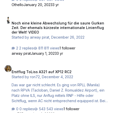
es spannend, wie z.B. die Wege oder bestimmte Äcker
Othello
January 20, 2023
3 yr
weiß dargestellt werden, denn ich verwende Orthos, also
Bilder. Wie erkennt XP darauf einzelne Äcker? In der
Noch eine kleine Abwechslung für die saure Gurken Zeit. Der ehemal
Nähe von Reutlingen Und kurz danach ... Wenn es
Noch eine kleine Abwechslung für die saure Gurken
schneit, ist dies nicht so kritisch, aber da XP Sc…
Zeit. Der ehemals kürzeste internationale Linienflug
der Welt! VIDEO
Started by
airway pirat
,
December 26, 2022
2 replies
811 views
1 follower
airway pirat
January 1, 2023
3 yr
Erstflug ToLiss A321 auf XP12 RC2
Erstflug ToLiss A321 auf XP12 RC2
Started by
ron72
,
December 4, 2022
Das war gar nicht schlecht. Es ging von RPLL (Manila)
nach RPVA (Tacloban, Daniel Z. Romualdez Airport), ein
Platz ohne ILS, nur Anflug mittels RNP - Hilfe oder
Sichtflug, wenn AC nicht entsprechend equipped ist. Bei
der Landung Regen. Aber einigermaßen Sicht.
0 replies
543 views
1 follower
Navigraph's Anflugkarten halfen mit Details.