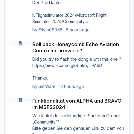
Der Pfad lautet:
I:/Flightsimulator 2024/Microsoft Flight
Simulator 2024/Community
By
Silvio08058
·
8 hours ago
wie bereits gesagt, selbst das direkte
Roll back Honeycomb Echo Aviation Controller firmware?
hineinkopieren in den Ordner selbst bringt
Roll back Honeycomb Echo Aviation
nichts, es kommt immer wieder die Meldung
Controller firmware?
'Cannot find MSFS2024 community folder'
Did you try to flash the dongle with this one ?
https://media.canto.global/b/TPA6R
Thanks.
By
SimWare
·
13 hours ago
Funktionalität von ALPHA und BRAVO im MSFS2024
Funktionalität von ALPHA und BRAVO
im MSFS2024
Wie lautet der vollständige Pfad zum Ordner
„Community“?
Bitte geben Sie den genauen Link zu dem von