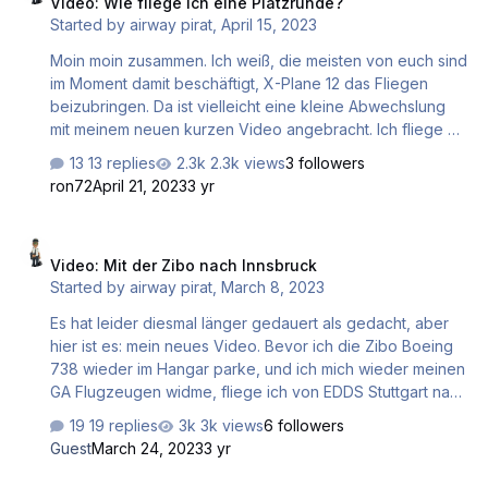
Video: Wie fliege ich eine Platzrunde?
Started by
airway pirat
,
April 15, 2023
Moin moin zusammen. Ich weiß, die meisten von euch sind
im Moment damit beschäftigt, X-Plane 12 das Fliegen
beizubringen. Da ist vielleicht eine kleine Abwechslung
mit meinem neuen kurzen Video angebracht. Ich fliege mit
der Quest Kodiak eine Platzrunde in Fishburn Airfield
13 replies
2.3k views
3 followers
EG41. Dabei muss ich erkennen, dass ich durch die
ron72
April 21, 2023
3 yr
dauernde Nutzung des Autopiloten während meiner
letzten Flüge, das manuelle Fliegen vernachlässigt habe
Video: Mit der Zibo nach Innsbruck
und des Öfteren unsauber Fliege. Ab jetzt wird wieder
Video: Mit der Zibo nach Innsbruck
länger von Hand geflogen. Ich hoffe, euch gefällt das
Started by
airway pirat
,
March 8, 2023
kurze Video. also viel Spaß beim Mitflug. Gruß Hermann
Es hat leider diesmal länger gedauert als gedacht, aber
hier ist es: mein neues Video. Bevor ich die Zibo Boeing
738 wieder im Hangar parke, und ich mich wieder meinen
GA Flugzeugen widme, fliege ich von EDDS Stuttgart nach
LOWI Innsbruck. Ich hoffe, dieses Video gefällt euch, und
19 replies
3k views
6 followers
ich freue mich wie immer auf eure Kommentare. Viel Spaß
Guest
March 24, 2023
3 yr
beim Mitflug.