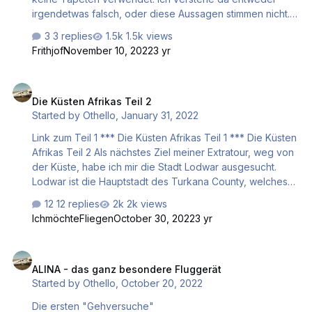
irgendetwas falsch, oder diese Aussagen stimmen nicht.
Auf meinem System sieht das so aus: XP 12 pur, also ohne
3 replies
1.5k views
Tapeten und ohne X-World Mit Tapeten und mit X-World
Frithjof
November 10, 2022
3 yr
Aus dem Fenster photographiert: Ich finde sogar, daß b…
Die Küsten Afrikas Teil 2
Die Küsten Afrikas Teil 2
Started by
Othello
,
January 31, 2022
Link zum Teil 1 *** Die Küsten Afrikas Teil 1 *** Die Küsten
Afrikas Teil 2 Als nächstes Ziel meiner Extratour, weg von
der Küste, habe ich mir die Stadt Lodwar ausgesucht.
Lodwar ist die Hauptstadt des Turkana County, welches
welches sich vom Turkanasee nach Westen erstreckt.
12 replies
2k views
Der Flugplatz Lodwar (HKLO) liegt mitten in der Stadt.
IchmöchteFliegen
October 30, 2022
3 yr
https://en.wikipedia.org/wiki/File:Lodwar_Kenya_from_hill2
010.JPG Den Flugplan habe ich mit SimBrief erstellt, von
ALINA - das ganz besondere Fluggerät
HKAM nach HKLO. ATUTA UQ315 NAK UA727 LOV Da X-
ALINA - das ganz besondere Fluggerät
Plane aber HKAM nicht akzeptierte, habe ich im fertigen
Started by
Othello
,
October 20, 2022
Flugplan als Startflugplat…
Die ersten "Gehversuche"