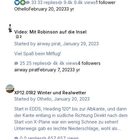
33 replies
9.4k views
1 follower
Othello
February 20, 2023
3 yr
Video: Mit Robinson auf die Insel
Video: Mit Robinson auf die Insel
2
Started by
airway pirat
,
January 29, 2023
Viel Spaß beim Mitflug!
25 replies
4k views
4 followers
airway pirat
February 7, 2023
3 yr
XP12.01R2 Winter und Realwetter
XP12.01R2 Winter und Realwetter
Started by
Othello
,
January 20, 2023
Start in EDDS, Heading 120° bis zur Albkante, und dann
der Kante entlang in südliche Richtung Direkt nach dem
Start von X-Plane war ein wenig Schnee zu sehen!
Unterwegs gab es leichte Niederschläge, wohl als
Schnee gedacht, jedoch als Regen dargestellt. Es finde
0 replies
657 views