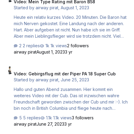
Video: Mein Type Rating mit Baron B58
Started by
airway pirat
,
August 1, 2023
Heute ein relativ kurzes Video. 20 Minuten. Die Baron hat
mich Nerven gekostet. Eine Landung nach der anderen.
Hart. Aber aufgeben ist nicht. Nun habe ich sie im Griff.
Aber mein Lieblingsflieger wird sie trotzdem nicht. Viel
Spaß beim Mitflug,.
2 replies
1k views
2 followers
airway pirat
August 1, 2023
3 yr
Video: Gebirgsflug mit der Piper PA 18 Super Cub
Video: Gebirgsflug mit der Piper PA 18 Super Cub
Started by
airway pirat
,
June 25, 2023
Hallo und guten Abend zusammen. Hier kommt ein
weiteres Video mit der Cub. Das ist inzwischen wahre
Freundschaft geworden zwischen der Cub und mir :-). Ich
bin noch in British Columbia und fliege heute nach
Machmell Fisheries. Ich bin begeistert von der Szenerie
5 replies
1.1k views
3 followers
die mir während meines Gebirgsfluges geboten wurde.
airway pirat
June 27, 2023
3 yr
Ich hoffe euch geht es genauso. Ihr dürft mir das auch
gerne mitteilen. Schönen Flug wünsche ich euch. Gruß