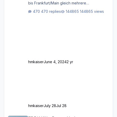
bis Frankfurt/Main gleich mehrere
Rhein-/Main-Brücken zu sehen, die zum Teil
470 replies
144865 views
zugemauert sind. Niederräder Brücke
Frankfurt/Main Außerdem fallen an manchen
Stellen mit Fahrbahn-Höhenwechseln
zwischen OSM-Layern, Fehler in den
Ankopplungen der Fahrbahnsegmente auf.
Und dann gibt es für mich allgemeine
Schwächen mit der Straßenbeleuchtung. Diese
Feh
hmkaiser
June 4, 2024
2 yr
hmkaiser
July 28
Jul 28
EDDK Köln-Bonn - Update