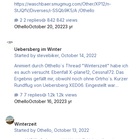
https://waschbaer.smugmug.com/Other/XP12/n-
StJQfV/Diverses/i-SSQb9K5/A /Othello
2 replies
842 views
Othello
October 20, 2022
3 yr
Uebersberg im Winter
Uebersberg im Winter
Started by
stevebiker
,
October 14, 2022
Animiert durch Otthello´s Thread "Winterszeit" habe ich
es auch versucht. Ebenfall X-plane12, Cessna172. Das
Ergebnis gefällt mir, obwohl noch ohne Ortrho´s. Kurzer
Rundflug von Uebersberg XED06. Eingestellt war
manuelles Wetter -1°, mittlere Schneanhaftung auf der
7 replies
1.2k views
Runway.
Othello
October 16, 2022
3 yr
Winterzeit
Winterzeit
Started by
Othello
,
October 13, 2022