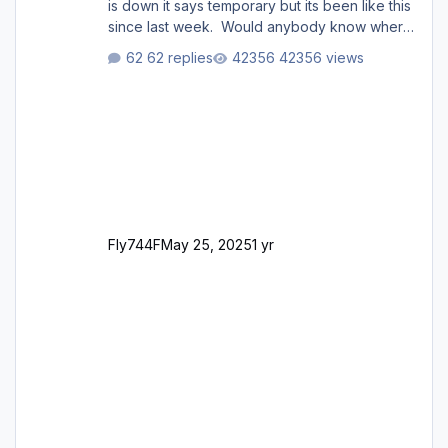
is down it says temporary but its been like this
since last week. Would anybody know where
i can download this from as i cant find any
62 replies
42356 views
support email for them either. thank you
George
Fly744F
May 25, 2025
1 yr