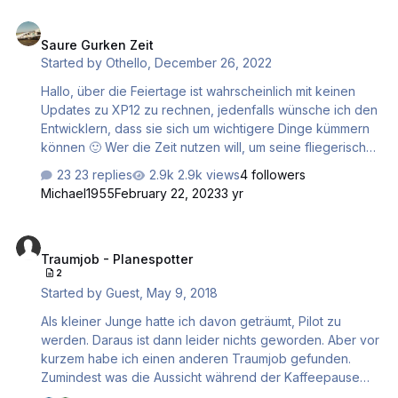
Blick Richtung Susten Rhonetal Sion (Blick Richtung LSGS)
Saure Gurken Zeit
Sion (Blick zurück)
Saure Gurken Zeit
Started by
Othello
,
December 26, 2022
Hallo, über die Feiertage ist wahrscheinlich mit keinen
Updates zu XP12 zu rechnen, jedenfalls wünsche ich den
Entwicklern, dass sie sich um wichtigere Dinge kümmern
können 🙂 Wer die Zeit nutzen will, um seine fliegerischen
Fähigkeiten zu verbessern, wie wäre es, sich den
23 replies
2.9k views
4 followers
Holdings zu widmen? Holdings fliegen sind
Michael1955
February 22, 2023
3 yr
unverhandelbarer Bestandteil dessen, was ein IFR Pilot zu
können hat. Wohlgemerkt, der Pilot, nicht der Computer.
Traumjob - Planespotter
Für mich stellt das richtige Fliegen einer Warteschleife
Traumjob - Planespotter
eine Herausforderung dar, die ich nicht ansatzweise
2
beherrsche. Beherrschen meint, alle Kurse händisch
Started by
Guest
,
May 9, 2018
setzen, und das richtige Abfliegen …
Als kleiner Junge hatte ich davon geträumt, Pilot zu
werden. Daraus ist dann leider nichts geworden. Aber vor
kurzem habe ich einen anderen Traumjob gefunden.
Zumindest was die Aussicht während der Kaffeepause
von der Dachterrasse unseres Bürogebäudes betrifft.