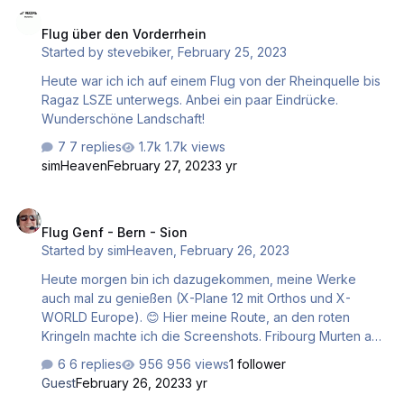
Flug über den Vorderrhein
Flug über den Vorderrhein
Started by
stevebiker
,
February 25, 2023
Heute war ich ich auf einem Flug von der Rheinquelle bis
Ragaz LSZE unterwegs. Anbei ein paar Eindrücke.
Wunderschöne Landschaft!
7 replies
1.7k views
simHeaven
February 27, 2023
3 yr
Flug Genf - Bern - Sion
Flug Genf - Bern - Sion
Started by
simHeaven
,
February 26, 2023
Heute morgen bin ich dazugekommen, meine Werke
auch mal zu genießen (X-Plane 12 mit Orthos und X-
WORLD Europe). 😊 Hier meine Route, an den roten
Kringeln machte ich die Screenshots. Fribourg Murten am
Murtensee (da war ich erst letztes Jahr, toll dort) Thun am
6 replies
956 views
1 follower
Thunersee Interlaken (mit Eiger, Mönch, Jungfrau)
Guest
February 26, 2023
3 yr
Kandersteg Daubensee Leukerbad (unten im Tal) mit