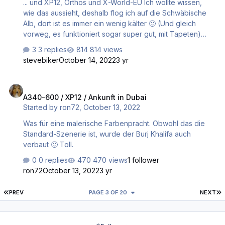
... und XP12, Orthos und X-World-EU Ich wollte wissen,
wie das aussieht, deshalb flog ich auf die Schwäbische
Alb, dort ist es immer ein wenig kälter 🙂 (Und gleich
vorweg, es funktioniert sogar super gut, mit Tapeten)
Edit: Jetzt fehlt nur noch ein simulierter Wanderer, dem
3 replies
814 views
man einen Wanderplan eingeben kann, dann lehnt man
stevebiker
October 14, 2022
3 yr
sich zurück und genießt die Landschaft. Macht der
Wanderer dann eine Pause, holt man sich ein Bier ...
A340-600 / XP12 / Ankunft in Dubai
A340-600 / XP12 / Ankunft in Dubai
Started by
ron72
,
October 13, 2022
Was für eine malerische Farbenpracht. Obwohl das die
Standard-Szenerie ist, wurde der Burj Khalifa auch
verbaut 🙂 Toll.
0 replies
470 views
1 follower
ron72
October 13, 2022
3 yr
FIRST PAGE
L
PREV
PAGE 3 OF 20
NEXT