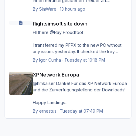
Ihnen heruntergeladenen Treiber an.
Danke.
By
SimWare
·
13 hours ago
flightsimsoft site down
flightsimsoft site down
HI there @Ray Proudfoot ,
I transferred my PFPX to the new PC without
any issues yesterday. It checked the key
online on their server, and everything went
By
Igor Cunha
·
Tuesday at 10:18 PM
smoothly. Unfortunately, it failed for TOPCAT;
XPNetwork Europa
as Steven mentioned, it's probably kept on a
XPNetwork Europa
different server
@hmkaiser Danke! Für das XP Network Europa
I might reconnect my old PC, but I'm very
und die Zurverfügungstelleng der Downloads!
positive that before I disconnected, I unlinked
the key from that PC so I could install it on the
Happy Landings
new one. If by any chance it is still active
Ernst
By
ernestus
·
Tuesday at 07:49 PM
there, I'm going to follow your advice to try to
just copy the folders to the new PC and hope
for the best