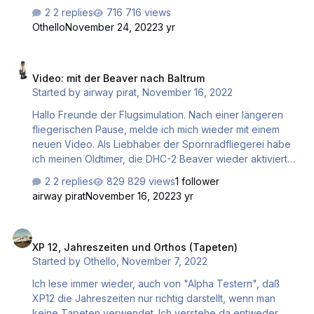
zu realisieren. Beim Verlassen der Bahn ging es einige
2 replies
716 views
Meter über die Wiese, bis man wieder einen befestigten
Othello
November 24, 2022
3 yr
Rollweg unter den Rädern hatte. Ein wenig mehr Mühe
könnte man sich schon bei der Erstellung der Plätze für
Video: mit der Beaver nach Baltrum
X-Plane machen, dachte ich mir. Dann habe im im Web
Video: mit der Beaver nach Baltrum
nachgesehen. Ich nehme alles zurück! 🙂
Started by
airway pirat
,
November 16, 2022
https://de.wikipedia.org/wiki/Flugplatz_Welzow#/media/D
atei:Welzow,_Flugplatz_…
Hallo Freunde der Flugsimulation. Nach einer längeren
fliegerischen Pause, melde ich mich wieder mit einem
neuen Video. Als Liebhaber der Spornradfliegerei habe
ich meinen Oldtimer, die DHC-2 Beaver wieder aktiviert
und bin mit ihr von Wilhelmshaven auf die ostfriesische
2 replies
829 views
1 follower
Insel Baltrum geflogen. Ich hatte viel Spaß am Flug und
airway pirat
November 16, 2022
3 yr
auch an der Video-Dokumentation. Ich hoffe, euch gefällt
das Video. Es wurde noch mit X-Plane 11 gearbeitet, da
XP 12, Jahreszeiten und Orthos (Tapeten)
ich auf die DVD Version der 12er Version warte. Gruß
XP 12, Jahreszeiten und Orthos (Tapeten)
Hermann
Started by
Othello
,
November 7, 2022
Ich lese immer wieder, auch von "Alpha Testern", daß
XP12 die Jahreszeiten nur richtig darstellt, wenn man
keine Tapeten verwendet. Ich verstehe da entweder