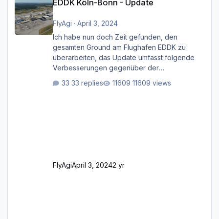
EDDK Köln-Bonn - Update
FlyAgi
·
April 3, 2024
Ich habe nun doch Zeit gefunden, den
gesamten Ground am Flughafen EDDK zu
überarbeiten, das Update umfasst folgende
Verbesserungen gegenüber der
ursprünglichen XP12-Version: Aktualisierte
33 replies
11609 views
Bodenmarkierungen (der Flughafen sollte
dahingehend nun dem aktuellen Stand der
Realität entsprechen) Aktualisierte Ramp Starts
(passend zu den Markierungen) Angepasste
SAM-Marshaller und VDGS für alle
Parkpositionen (ab Ramp-Größe C, also fast
alles außer der GA-Ramps) Kompl
FlyAgi
April 3, 2024
2 yr