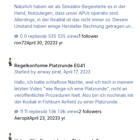
Natürlich haben wir als Simulator-Begeisterte es in der
Hand, festzulegen, dass unser APUs operativ sind.
Allerdings, in der Realität ist das nicht immer so. Diesem
Umstand haben einige Hersteller Rechnung getragen und
bieten das als Feature an. Ich habe mich dem Thema
0 replies
535 views
1 follower
einmal gewidmet. Interessant! Überragender Kandidat ist
ron72
April 30, 2023
3 yr
die A350 von Flightfactor. Da wird das im Manual
ausdrücklich erwähnt, es gibt 3 Möglichkeiten ein
Regelkonforme Platzrunde EG41
Triebwerk zu starten Durch die eingebaute APU, der
Regelkonforme Platzrunde EG41
Normalfall. Durch eine extern angeschlossene Air-Start
Started by
airway pirat
,
April 17, 2023
Unit. Durch mittels Cross-Feed Schaltung eines bereits
laufenden Triebwerks. Auch grafisch macht das bei d…
Hallo, ich hatte schlaflose Nächte, weil ich mich in meinem
letzten Video "wie fliege ich eine Platzrunde", nicht an
veröffentlichte Prozeduren hielt. Also bin ich nochmals mit
der Kodiak in Fishburn Airfield zu einer Platzrunde
gestartet. Diesmal bin ich so geflogen, wie gefordert. Das
11 replies
1.9k views
2 followers
Video ist ungeschnitten, ohne Kommentar und
Aeropit
April 23, 2023
3 yr
Hintergrundmusik. Dennoch viel Spaß beim Mitflug. Gruß
Hermann
Video: Wie fliege ich eine Platzrunde?