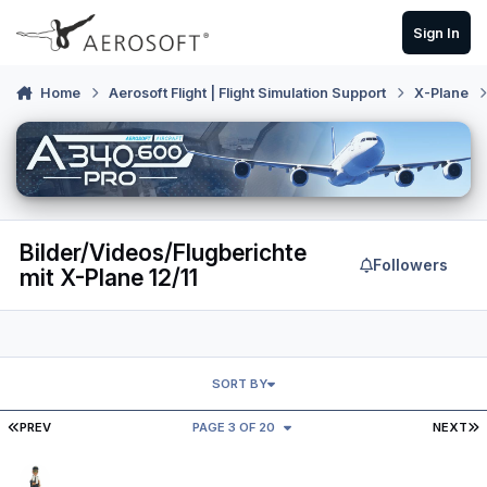
Skip to content
Sign In
Home
Aerosoft Flight | Flight Simulation Support
X-Plane
Bilder/Videos/Flugberichte
Followers
mit X-Plane 12/11
SORT BY
FIRST PAGE
L
PREV
PAGE 3 OF 20
NEXT
Video: Mein Type Rating mit Baron B58