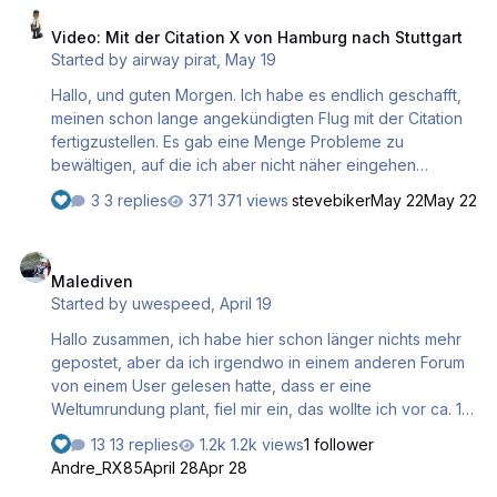
Video: Mit der Citation X von Hamburg nach Stuttgart
Started by
airway pirat
,
May 19
Hallo, und guten Morgen. Ich habe es endlich geschafft,
meinen schon lange angekündigten Flug mit der Citation
fertigzustellen. Es gab eine Menge Probleme zu
bewältigen, auf die ich aber nicht näher eingehen
möchte. Nehmt Platz in der luxuriösen Kabine und genießt
3 replies
371 views
stevebiker
May 22
May 22
die Aussicht. Ich wünsche euch einen angenehmen
Mitflug, und ihr dürft mir wie immer mitteilen, ob euch der
Malediven
Flug gefallen hat. Gruß an alle, Hermann
Malediven
Started by
uwespeed
,
April 19
Hallo zusammen, ich habe hier schon länger nichts mehr
gepostet, aber da ich irgendwo in einem anderen Forum
von einem User gelesen hatte, dass er eine
Weltumrundung plant, fiel mir ein, das wollte ich vor ca. 10
Jahren auch machen. Ich bin ja sogar mit der Caravan
13 replies
1.2k views
1 follower
mehrere Tausend Kilometer geflogen, aber dann kam halt
Andre_RX85
April 28
Apr 28
das echte Leben dazwischen. Jedenfalls dachte ich mir,