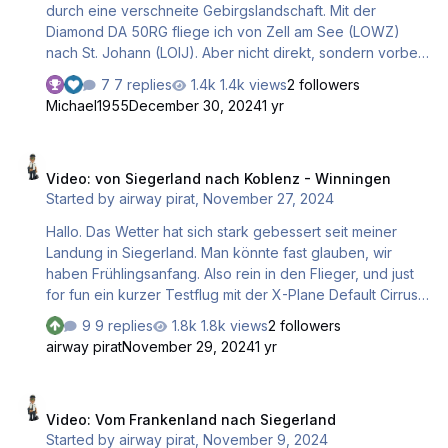
durch eine verschneite Gebirgslandschaft. Mit der
Diamond DA 50RG fliege ich von Zell am See (LOWZ)
nach St. Johann (LOIJ). Aber nicht direkt, sondern vorbei
am Hochvenediger, Grossglockner, und weiter zum
7 replies
1.4k views
2 followers
Königssee. Von dort dann nach St. Johann. Ich wünsche
Michael1955
December 30, 2024
1 yr
euch einen angenehmen Mitflug, und auf diesem Wege
auch ein gutes neues Jahr, mit all den Wünschen, die man
Video: von Siegerland nach Koblenz - Winningen
halt so wünscht. Ich persönlich wünsche mir, dass der
Video: von Siegerland nach Koblenz - Winningen
derzeitige Wahnsinn auf dieser Welt endlich aufhört, und
Started by
airway pirat
,
November 27, 2024
die Leute, die für Millionen Tote verantwortlich sind zur
Rechenschaft gezogen, oder vom Blitz getroffen werden.
Hallo. Das Wetter hat sich stark gebessert seit meiner
VG Hermann
Landung in Siegerland. Man könnte fast glauben, wir
haben Frühlingsanfang. Also rein in den Flieger, und just
for fun ein kurzer Testflug mit der X-Plane Default Cirrus
SR22 nach Koblenz Winningen. Viel Spaß beim Mitflug.
9 replies
1.8k views
2 followers
Gruß Hermann
airway pirat
November 29, 2024
1 yr
Video: Vom Frankenland nach Siegerland
Video: Vom Frankenland nach Siegerland
Started by
airway pirat
,
November 9, 2024