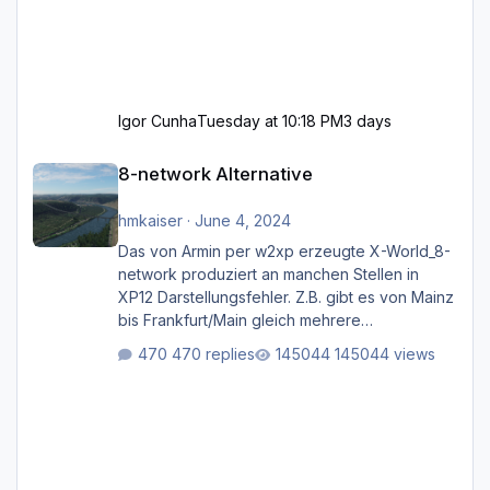
Igor Cunha
Tuesday at 10:18 PM
3 days
8-network Alternative
8-network Alternative
hmkaiser
·
June 4, 2024
Das von Armin per w2xp erzeugte X-World_8-
network produziert an manchen Stellen in
XP12 Darstellungsfehler. Z.B. gibt es von Mainz
bis Frankfurt/Main gleich mehrere
Rhein-/Main-Brücken zu sehen, die zum Teil
470 replies
145044 views
zugemauert sind. Niederräder Brücke
Frankfurt/Main Außerdem fallen an manchen
Stellen mit Fahrbahn-Höhenwechseln
zwischen OSM-Layern, Fehler in den
Ankopplungen der Fahrbahnsegmente auf.
Und dann gibt es für mich allgemeine