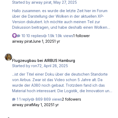
Started by
airway pirat
,
May 27, 2025
Hallo zusammen. es wurde die letzte Zeit hier im Forum
über die Darstellung der Wolken in der aktuellen XP-
Version diskutiert. Ich möchte auch meinen Teil zur
Diskussion beitragen, und habe deshalb einen Wolken
Testflug durchgeführt. Meine Meinung zum aktuellen
10 replies
1.9k views
1 follower
Stand: hier im Video zu sehen. Gruß Hermann
airway pirat
June 1, 2025
1 yr
Flugzeugbau bei AIRBUS Hamburg
Flugzeugbau bei AIRBUS Hamburg
Started by
ron72
,
April 28, 2025
...ist der Titel einer Doku über die deutschen Standorte
von Airbus. Zwar ist das Video schon 5 Jahre alt. Da
wurde der A380 noch gebaut. Trotzdem fand ich das
Material hoch interessant. Die Logistik, die Innovation und
viele technische Details haben mich begeistert 🙂 (Das
1 reply
869 views
2 followers
hat mich gleich inspiriert, mal mit X-Plane nach
airway pirat
May 1, 2025
1 yr
Finkenwerder zu fliegen).Was ich noch nicht wusst: Die
A320 Familie wird hier endmontiert und ausgeliefert. Viel
Video - Expressfracht von Innsbruck nach Bozen.