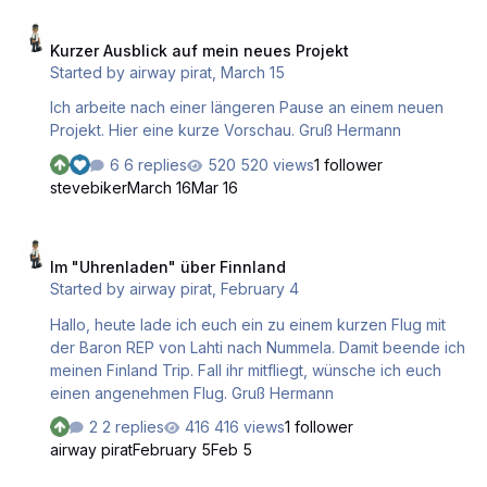
ich müsste mir wieder eine "Aufgabe" stellen, damit ich
Kurzer Ausblick auf mein neues Projekt
mich leichter motivieren kann, nicht nur "ziellos" umher zu
Kurzer Ausblick auf mein neues Projekt
fliegen. Da ich nun einen (virtuellen) Job als Barfußpilot
Started by
airway pirat
,
March 15
auf den Malediven "gewonnen" 😄 habe, muss ich nun
aber erst mal dahin kommen. Es geht mit Condor von
Ich arbeite nach einer längeren Pause an einem neuen
EDDF nach VRMM. Am Gate …
Projekt. Hier eine kurze Vorschau. Gruß Hermann
6 replies
520 views
1 follower
stevebiker
March 16
Mar 16
Im "Uhrenladen" über Finnland
Im "Uhrenladen" über Finnland
Started by
airway pirat
,
February 4
Hallo, heute lade ich euch ein zu einem kurzen Flug mit
der Baron REP von Lahti nach Nummela. Damit beende ich
meinen Finland Trip. Fall ihr mitfliegt, wünsche ich euch
einen angenehmen Flug. Gruß Hermann
2 replies
416 views
1 follower
airway pirat
February 5
Feb 5