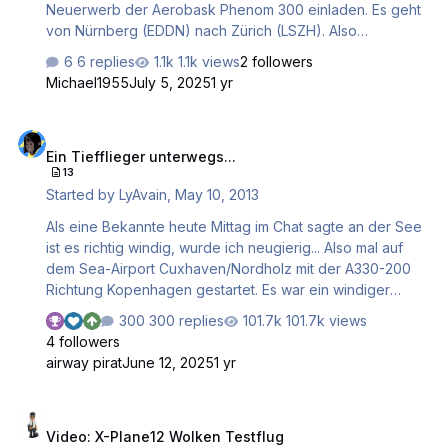
Neuerwerb der Aerobask Phenom 300 einladen. Es geht
von Nürnberg (EDDN) nach Zürich (LSZH). Also
anschnallen und guten Flug. Gruß Hermann
6 replies
1.1k views
2 followers
Michael1955
July 5, 2025
1 yr
Ein Tiefflieger unterwegs...
Ein Tiefflieger unterwegs...
13
Started by
LyAvain
,
May 10, 2013
Als eine Bekannte heute Mittag im Chat sagte an der See
ist es richtig windig, wurde ich neugierig... Also mal auf
dem Sea-Airport Cuxhaven/Nordholz mit der A330-200
Richtung Kopenhagen gestartet. Es war ein windiger
Nachmittag. Kurz nach Hamburg verwandelte sich mein
300 replies
101.7k views
Hello Kitty Bomber in einen Kotzbomber. Hier sieht man
4 followers
sehr schön wie die Böen das Flugzeug durchschütteln
airway pirat
June 12, 2025
1 yr
und die Tragflächen anfangen zu schwingen. Ein kleines
Video, nix grosses. Leider ruckelte mein Recorder, da
Video: X-Plane12 Wolken Testflug
sich X-Plane 64bit im Speicher recht breit macht. Ich hatte
Video: X-Plane12 Wolken Testflug
über 40 FPS im Simulator. Gruss Ly