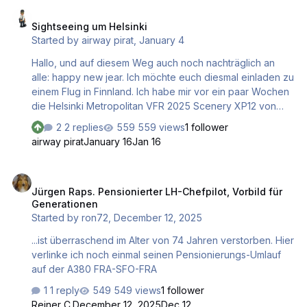
Sightseeing um Helsinki
Sightseeing um Helsinki
Started by
airway pirat
,
January 4
Hallo, und auf diesem Weg auch noch nachträglich an
alle: happy new jear. Ich möchte euch diesmal einladen zu
einem Flug in Finnland. Ich habe mir vor ein paar Wochen
die Helsinki Metropolitan VFR 2025 Scenery XP12 von
FSsimulation zugelegt. Ich bin begeistert von dieser
2 replies
559 views
1 follower
Szenerie, und wenn ihr Lust habt, nehmt Platz und fliegt
airway pirat
January 16
Jan 16
mit. Und bitte: wie beim letzten Mal bei YouTube
einchecken. Viel Spaß.
Jürgen Raps. Pensionierter LH-Chefpilot, Vorbild für Generationen
Jürgen Raps. Pensionierter LH-Chefpilot, Vorbild für
Generationen
Started by
ron72
,
December 12, 2025
...ist überraschend im Alter von 74 Jahren verstorben. Hier
verlinke ich noch einmal seinen Pensionierungs-Umlauf
auf der A380 FRA-SFO-FRA
1 reply
549 views
1 follower
Reiner C.
December 12, 2025
Dec 12