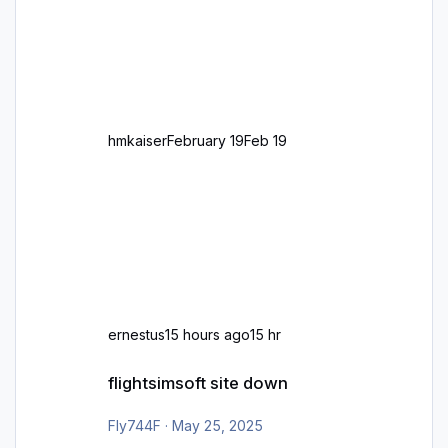
oder Rechtsverkehr auf Ebene einer 1° x 1°
großen Kachel. Rechtsverkehr ist eigentlich
Standard in Europa Linksverkehr gehört aber
zu GB und z.B. Malta Z
hmkaiser
February 19
Feb 19
ernestus
15 hours ago
15 hr
flightsimsoft site down
flightsimsoft site down
Fly744F
·
May 25, 2025