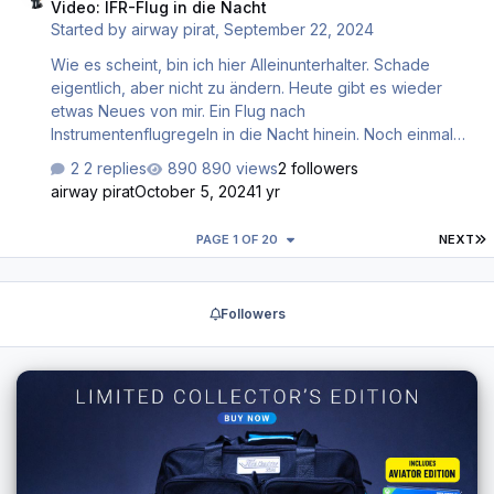
Video: IFR-Flug in die Nacht
machbar, aber im Simulator sind solche Flüge, ohne
Started by
airway pirat
,
September 22, 2024
Konsequenzen für die Lizenz befürchten zu müssen,
möglich. Ich hoffe ihr habt an dem Flug Spaß, und würde
Wie es scheint, bin ich hier Alleinunterhalter. Schade
mich wie imm…
eigentlich, aber nicht zu ändern. Heute gibt es wieder
etwas Neues von mir. Ein Flug nach
Instrumentenflugregeln in die Nacht hinein. Noch einmal
mit der Baron. Das Flugzeug gehört zu meinen
2 replies
890 views
2 followers
Lieblingsflugzeugen. Aber nach diesem Flug wechsle ich
airway pirat
October 5, 2024
1 yr
auf ein anderes Muster. But never the less, ich wünsche
euch viel Spaß beim Mitflug.
L
PAGE 1 OF 20
NEXT
Followers