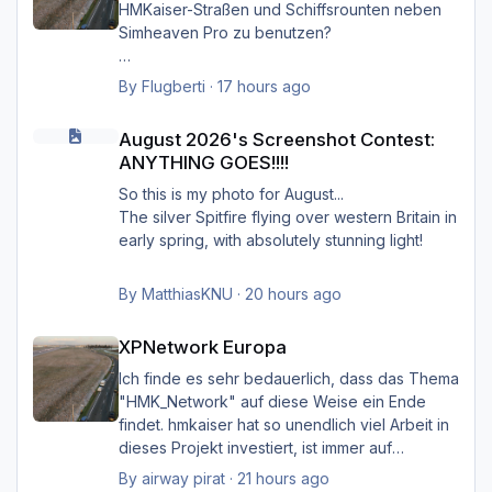
Frau/man hat dann überall (in Europa) wo
HMKaiser-Straßen und Schiffsrounten neben
XPNetwork Europa aktiv ist die Roads,
Simheaven Pro zu benutzen?
Schiffsrouten und Aerials von XPNetwork
anstelle jener von Simheaven.
Wenn ja, wie? Einfach die Simheaven-Layer
By
Flugberti
·
17 hours ago
"12-net2-ships" und "13-net3-roads"
August 2026's Screenshot Contest: ANYTHING GOES!!!!
Happy Landings
deaktivieren / entfernen und stattdessen die
August 2026's Screenshot Contest:
Ernst
"HMK__*"-Ordner benutzen?
ANYTHING GOES!!!!
Das macht aber dann nur für Deutschland
So this is my photo for August...
Sinn?
The silver Spitfire flying over western Britain in
early spring, with absolutely stunning light!
By
MatthiasKNU
·
20 hours ago
XPNetwork Europa
XPNetwork Europa
Ich finde es sehr bedauerlich, dass das Thema
"HMK_Network" auf diese Weise ein Ende
findet. hmkaiser hat so unendlich viel Arbeit in
dieses Projekt investiert, ist immer auf
Verbesserungsvorschläge der Nutzer
By
airway pirat
·
21 hours ago