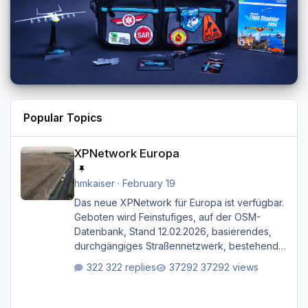
Popular Topics
XPNetwork Europa
XPNetwork Europa
hmkaiser
·
February 19
Das neue XPNetwork für Europa ist verfügbar.
Geboten wird Feinstufiges, auf der OSM-
Datenbank, Stand 12.02.2026, basierendes,
durchgängiges Straßen­netzwerk, bestehend
aus Autobahnen, Autostraßen, primären,
322 replies
37292 views
sekundären, tertiären und sonstigen Straßen,
dazu graphisch neu gestaltete Straßentypen
für z.B. Wohngegenden. Realistischer Links-,