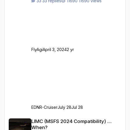
33 replies
11690 views
Bodenmarkierungen (der Flughafen sollte
dahingehend nun dem aktuellen Stand der
Realität entsprechen) Aktualisierte Ramp Starts
(passend zu den Markierungen) Angepasste
SAM-Marshaller und VDGS für alle
Parkpositionen (ab Ramp-Größe C, also fast
alles außer der GA-Ramps) Kompl
FlyAgi
April 3, 2024
2 yr
EDNR-Cruiser
July 28
Jul 28
LIMC (MSFS 2024 Compatibility) .... When?
LIMC (MSFS 2024 Compatibility) ....
When?