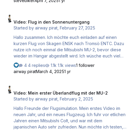
stevebiker
April 7, 2025
1 yr
angenehmen Mitflug, und freue mich wie immer über
Kommentare von euch. Gruß Hermann
Video: Flug in den Sonnenuntergang
Video: Flug in den Sonnenuntergang
Started by
airway pirat
,
February 27, 2025
Hallo zusammen. Ich möchte euch einladen auf einen
kurzen Flug von Skagen ENSK nach Tromsö ENTC. Dazu
nutze ich noch einmal die Mitsubishi MU-2, bevor diese
wieder im Hangar abgestellt wird. Ich wüsche euch viel
Spaß beim Mitflug. Gruß Hermann
4 replies
1.1k views
1 follower
airway pirat
March 4, 2025
1 yr
Video: Mein erster Überlandflug mit der MU-2
Video: Mein erster Überlandflug mit der MU-2
Started by
airway pirat
,
February 2, 2025
Hallo Freunde der Flugsimulation. Mein erstes Video im
neuen Jahr, und ein neues Flugzeug. Ich fuhr vor etlichen
Jahren einen Mitsubishi Colt, und war mit dem
japanischen Auto sehr zufrieden. Nun möchte ich testen,