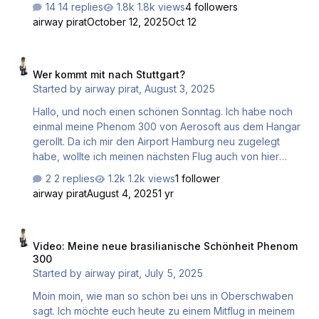
14 replies
1.8k views
4 followers
einen angenehmen Flug. Gruß Hermann
airway pirat
October 12, 2025
Oct 12
Wer kommt mit nach Stuttgart?
Wer kommt mit nach Stuttgart?
Started by
airway pirat
,
August 3, 2025
Hallo, und noch einen schönen Sonntag. Ich habe noch
einmal meine Phenom 300 von Aerosoft aus dem Hangar
gerollt. Da ich mir den Airport Hamburg neu zugelegt
habe, wollte ich meinen nächsten Flug auch von hier
starten. Es geht mitten in der Nacht, aber bei guten
2 replies
1.2k views
1 follower
Sichtverhältnissen los in den Süden nach Stuttgart. Wenn
airway pirat
August 4, 2025
1 yr
ihr wollt, es sind noch Plätze frei. Also, ich wünsche allen
einen angenehmen Mitflug. Gruß Hermann
Video: Meine neue brasilianische Schönheit Phenom 300
Video: Meine neue brasilianische Schönheit Phenom
300
Started by
airway pirat
,
July 5, 2025
Moin moin, wie man so schön bei uns in Oberschwaben
sagt. Ich möchte euch heute zu einem Mitflug in meinem