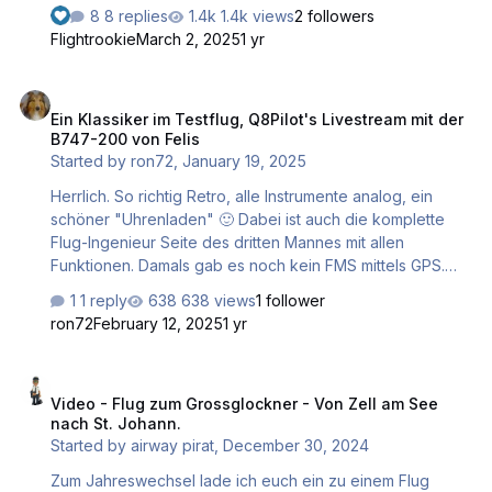
ob japanische Flugzeuge auch so zuverlässig sind.
8 replies
1.4k views
2 followers
Deshalb habe ich mir die Mitsubishi MU-2 Marquise von
Flightrookie
March 2, 2025
1 yr
TOGA Simulations zugelegt. Ich bin von der Optik, und
der Systemtiefe sehr angetan. Der Hochdecker lasst sich
Ein Klassiker im Testflug, Q8Pilot's Livestream mit der B747-200 von
wunderbar fliegen und bedienen, und bekommt aufgrund
Ein Klassiker im Testflug, Q8Pilot's Livestream mit der
seines Uhrenladens Extrapunkte von mir. Leider ist dieses
B747-200 von Felis
Flugzeug bei vielen X-Plane Usern unbekannt. Grund
Started by
ron72
,
January 19, 2025
dafür wird sein, dass das Flugzeug nicht bei X-Plane.org,
oder im Aerosoft Shop ange…
Herrlich. So richtig Retro, alle Instrumente analog, ein
schöner "Uhrenladen" 🙂 Dabei ist auch die komplette
Flug-Ingenieur Seite des dritten Mannes mit allen
Funktionen. Damals gab es noch kein FMS mittels GPS.
Stattdessen 3 INS-Panels (die schon in der 707 waren)
1 reply
638 views
1 follower
Auch am Start ist wieder ATC mit SayIntensions. Mal
ron72
February 12, 2025
1 yr
sehen, ob ich mir den Vogel zulege.
Video - Flug zum Grossglockner - Von Zell am See nach St. Johann.
Video - Flug zum Grossglockner - Von Zell am See
nach St. Johann.
Started by
airway pirat
,
December 30, 2024
Zum Jahreswechsel lade ich euch ein zu einem Flug