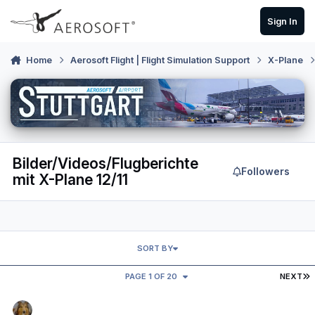
Skip to content
Sign In
Home
Aerosoft Flight | Flight Simulation Support
X-Plane
Bilder/Videos/Flugberichte
Followers
mit X-Plane 12/11
SORT BY
L
PAGE 1 OF 20
NEXT
USA hat neue (wenn auch nur vorläufige) Air Force One