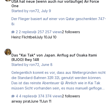
USA hat neue (wenn auch nur vorläufige) Air Force
One
Started by
ron72
,
July 9
Der Flieger basiert auf einer von Qatar geschenkten 747-
8i
2 replies
257 views
2 followers
Heinz Flichtbeil
July 10
Jul 10
Das "Kai Tak" von Japan. Anflug auf Osaka Itami (RJOO) Rwy 14R
Das "Kai Tak" von Japan. Anflug auf Osaka Itami
(RJOO) Rwy 14R
Started by
ron72
,
June 8
Gelegentlich kommt es vor, dass aus Wettergründen nicht
die Standard-Bahnen 32R 32L genutzt werden können.
Das ist das reinste Abenteuer 😃 Ähnlich wie in Kai Tak
müssen Sicht vorhanden sein, es muss manuell geflogen
werden. ILS gibt es keins. Hier ein Eindruck aus dem
4 replies
374 views
2 followers
richtigen Leben:
airway pirat
June 11
Jun 11
Video: Mit der Citation X von Hamburg nach Stuttgart