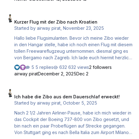
Kurzer Flug mit der Zibo nach Kroatien
Kurzer Flug mit der Zibo nach Kroatien
Started by
airway pirat
,
November 23, 2025
Hallo liebe Flugsimulanten. Bevor ich meine Zibo wieder
in den Hangar stelle, habe ich noch einen Flug mit diesem
tollen Freewareflugzeug unternommen. diesmal ging es
von Bergamo nach Zagreb. Ich lade euch hiermit herzlich
ein am Flug teilzunehmen. Ich hätte noch eine Bitte an
5 replies
632 views
2 followers
euch. Es wäre nett von euch, wenn ihr das Video über
airway pirat
December 2, 2025
Dec 2
YouTube ansehen würdet. Kurze Erklärung. Ich verdiene
mit meinen Videos bei YouTube keinen Cent. Und das
Ich habe die Zibo aus dem Dauerschlaf erweckt!
wird sich auch nicht ändern. Flugsimulation ist ein
Ich habe die Zibo aus dem Dauerschlaf erweckt!
Nischenprodukt. X-Plane steht im Schatten vom MSFS
Started by
airway pirat
,
October 5, 2025
und dann noch Videos in deutscher Sprache, da steht
man im Abseits. Um meinen Kanal zu unterstützen wäre es
Nach 2 1/2 Jahren Airliner-Pause, habe ich mich wieder in
nett, wenn ihr, die Vid…
das Cockpit der Boeing 737-800 von Zibo gesetzt, und
bin nach ein paar Probeflügen auf Strecke gegangen.
Von Stuttgart ging es nach Bella Italia zum Airport Milano-
Malpensa (LIMC). Falls ihr mit dabei seid, wünsche ich