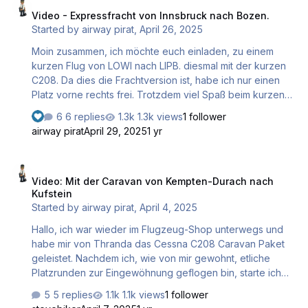
Spaß bei der spannenden Doku.
Video - Expressfracht von Innsbruck nach Bozen.
Started by
airway pirat
,
April 26, 2025
Moin zusammen, ich möchte euch einladen, zu einem
kurzen Flug von LOWI nach LIPB. diesmal mit der kurzen
C208. Da dies die Frachtversion ist, habe ich nur einen
Platz vorne rechts frei. Trotzdem viel Spaß beim kurzen
flug in einer beeindruckenden Landschaft.
6 replies
1.3k views
1 follower
airway pirat
April 29, 2025
1 yr
Video: Mit der Caravan von Kempten-Durach nach Kufstein
Video: Mit der Caravan von Kempten-Durach nach
Kufstein
Started by
airway pirat
,
April 4, 2025
Hallo, ich war wieder im Flugzeug-Shop unterwegs und
habe mir von Thranda das Cessna C208 Caravan Paket
geleistet. Nachdem ich, wie von mir gewohnt, etliche
Platzrunden zur Eingewöhnung geflogen bin, starte ich
heute zu meinem ersten Cross Country Flug. Es geht von
5 replies
1.1k views
1 follower
Kempten-Durach nach Kufstein. Ich wünsche euch einen