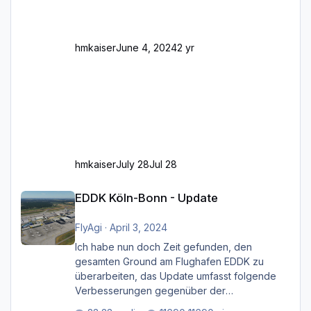
Schwächen mit der Straßenbeleuchtung. Diese
Feh
hmkaiser
June 4, 2024
2 yr
hmkaiser
July 28
Jul 28
EDDK Köln-Bonn - Update
EDDK Köln-Bonn - Update
FlyAgi
·
April 3, 2024
Ich habe nun doch Zeit gefunden, den
gesamten Ground am Flughafen EDDK zu
überarbeiten, das Update umfasst folgende
Verbesserungen gegenüber der
ursprünglichen XP12-Version: Aktualisierte