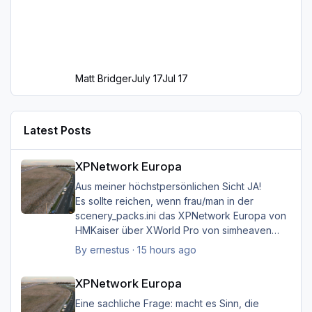
Matt Bridger
July 17
Jul 17
Latest Posts
XPNetwork Europa
XPNetwork Europa
Aus meiner höchstpersönlichen Sicht JA!
Es sollte reichen, wenn frau/man in der
scenery_packs.ini das XPNetwork Europa von
HMKaiser über XWorld Pro von simheaven
angeordnet hat. Es ist aufgrund der im
By
ernestus
·
15 hours ago
XPNetwork gesetzten Exclusions nicht einmal
XPNetwork Europa
notwendig, die Simheaven-Layer 11, 12 & 13 -
XPNetwork Europa
Aerials, ships, roads - nicht zu
installieren/aktivieren.
Eine sachliche Frage: macht es Sinn, die