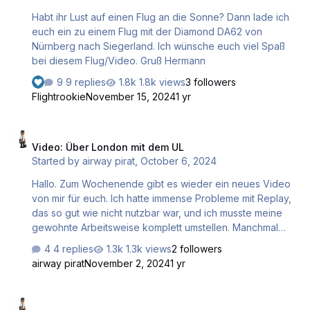
Habt ihr Lust auf einen Flug an die Sonne? Dann lade ich
euch ein zu einem Flug mit der Diamond DA62 von
Nürnberg nach Siegerland. Ich wünsche euch viel Spaß
bei diesem Flug/Video. Gruß Hermann
9 replies
1.8k views
3 followers
Flightrookie
November 15, 2024
1 yr
Video: Über London mit dem UL
Video: Über London mit dem UL
Started by
airway pirat
,
October 6, 2024
Hallo. Zum Wochenende gibt es wieder ein neues Video
von mir für euch. Ich hatte immense Probleme mit Replay,
das so gut wie nicht nutzbar war, und ich musste meine
gewohnte Arbeitsweise komplett umstellen. Manchmal
wollte ich das Projekt in die Tonne werfen, aber ich hatte
4 replies
1.3k views
2 followers
inzwischen so viele Arbeits- und Flugstunden investiert,
airway pirat
November 2, 2024
1 yr
dass ich dennoch weiterarbeitete und das Video
fertigstellen konnte. Ich fliege mit dem UL Aerolite 103 von
Video: IFR-Flug in die Nacht
Elstree nach London City. Dies ist so in der Realität nicht