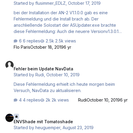
Started by
flusimmer_EDLZ
,
October 17, 2019
bei der Installation der AN-2 V1.1.0.0 gab es eine
Fehlermeldung und die Install brach ab. Der
anschließende Solostart der ASUpdater.exe brachte
diese Fehlermeldung: Auch die neuere Versionv1.3.0.1
brachte keine Abhilfe, was läuft hier falsch? Dank und
6 replies
2.5k views
Gruß,
Flo Paris
October 18, 2019
6 yr
Fehler beim Update NavData
Fehler beim Update NavData
Started by
Rudi
,
October 10, 2019
Diese Fehlermeldung erhielt ich heute morgen beim
Versuch, NavData zu aktualisieren.
4 replies
2k views
Rudi
October 10, 2019
6 yr
ENVShade mit Tomatoshade
ENVShade mit Tomatoshade
Started by
heuguemper
,
August 23, 2019