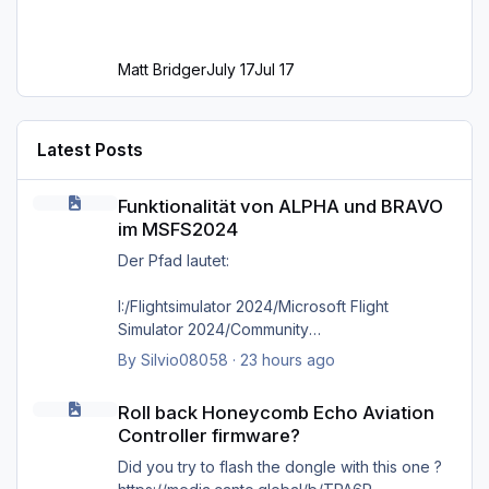
Matt Bridger
July 17
Jul 17
Latest Posts
Funktionalität von ALPHA und BRAVO im MSFS2024
Funktionalität von ALPHA und BRAVO
im MSFS2024
Der Pfad lautet:
I:/Flightsimulator 2024/Microsoft Flight
Simulator 2024/Community
By
Silvio08058
·
23 hours ago
wie bereits gesagt, selbst das direkte
Roll back Honeycomb Echo Aviation Controller firmware?
hineinkopieren in den Ordner selbst bringt
Roll back Honeycomb Echo Aviation
nichts, es kommt immer wieder die Meldung
Controller firmware?
'Cannot find MSFS2024 community folder'
Did you try to flash the dongle with this one ?