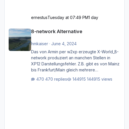
ernestus
Tuesday at 07:49 PM
1 day
8-network Alternative
8-network Alternative
hmkaiser
·
June 4, 2024
Das von Armin per w2xp erzeugte X-World_8-
network produziert an manchen Stellen in
XP12 Darstellungsfehler. Z.B. gibt es von Mainz
bis Frankfurt/Main gleich mehrere
Rhein-/Main-Brücken zu sehen, die zum Teil
470 replies
144915 views
zugemauert sind. Niederräder Brücke
Frankfurt/Main Außerdem fallen an manchen
Stellen mit Fahrbahn-Höhenwechseln
zwischen OSM-Layern, Fehler in den
Ankopplungen der Fahrbahnsegmente auf.
Und dann gibt es für mich allgemeine
Schwächen mit der Straßenbeleuchtung. Diese
Feh