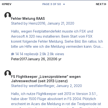
FIRST PAGE
L
PREV
PAGE 3 OF 50
NEXT
Fehler Melung RAAS
Fehler Melung RAAS
Started by
Heinz2016
,
January 21, 2020
Hallo, wegen Festplattendefekt musste ich FSX und
Aerosoft A 320 neu installieren. Beim Start vom FSX
kommt folgende Fehler Meldung. Siehe Bild. Bin ratlos. Ich
bitte um Hilfe wie ich die Meldung vermeiden kann. Gruss
Heint
14 replies
2.9k views
Peter2017
January 26, 2020
6 yr
FS Flightkeeper „Lizenzprobleme“ wegen Jahreswechsel (seit 2013
FS Flightkeeper „Lizenzprobleme“ wegen
Jahreswechsel (seit 2013 Lizenz)
Started by
westfalenflieger
,
January 2, 2020
Hallo, ich nutze Flightkeeper seit 2013 in Version 3.5.1 ,
habe über 1500 Flüge absolviert in FS 2004. Plötzlich
erscheint im Acars die Meldung in rot die Testperiode ist