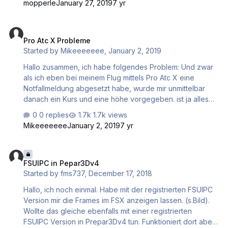
mopperle
January 27, 2019
7 yr
vereinbaren lässt. Ich habe den Key aus mehreren
Quellen überprüft, er hat gestimmt, jedoch wollte die
Pro Atc X Probleme
Datenbank sie nicht annehmen. Da ich einen
Pro Atc X Probleme
Rechtschreibfehler ausschließe, frage ich mich, ob ich
Started by
Mikeeeeeee
,
January 2, 2019
vieleicht irgenetwas falsch verstanden habe o. ä. Ich
würde mich über jeden Vorschlag und Anregung sehr
Hallo zusammen, ich habe folgendes Problem: Und zwar
freuen! Danke i…
als ich eben bei meinem Flug mittels Pro Atc X eine
Notfallmeldung abgesetzt habe, wurde mir unmittelbar
danach ein Kurs und eine höhe vorgegeben. ist ja alles
schön und gut..... allerdings als ich die Meldung erhalten
0 replies
1.7k views
habe, dass ich Landeerlaubnis habe und bereits im final
Mikeeeeeee
January 2, 2019
7 yr
Anflug bin hat es mich sehr gewundert. Ich war mitten auf
dem Ozean bei Mallorca. Das selbe Problem hatte ich
FSUIPC in Pepar3Dv4
auch gestern Abend als ich im Landeanflug auf Mallorca
FSUIPC in Pepar3Dv4
war. Habe schön die Kurse eingehalten, welche mir pro
Started by
fms737
,
December 17, 2018
atc x ansagte, kam aber nicht wirklich auf Landebahnkurs.
Erst als ich manuell den Kurs mittels ILS anflog, bekam ic…
Hallo, ich noch einmal. Habe mit der registrierten FSUIPC
Version mir die Frames im FSX anzeigen lassen. (s.Bild).
Wollte das gleiche ebenfalls mit einer registrierten
FSUIPC Version in Prepar3Dv4 tun. Funktioniert dort aber