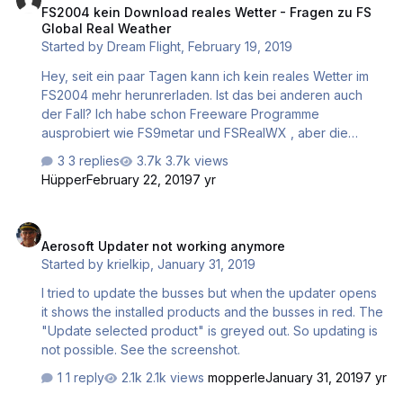
FS2004 kein Download reales Wetter - Fragen zu FS
Losch zB auch beim ausladen auslädt? LG
Global Real Weather
Started by
Dream Flight
,
February 19, 2019
Hey, seit ein paar Tagen kann ich kein reales Wetter im
FS2004 mehr herunrerladen. Ist das bei anderen auch
der Fall? Ich habe schon Freeware Programme
ausprobiert wie FS9metar und FSRealWX , aber die
funktionieren nicht. Irgendwas scheint da mit dem Internet
3 replies
3.7k views
, speziell mit dem Port 80 nicht zu funktionieren. Meine
Hüpper
February 22, 2019
7 yr
andere Frage richtet sich an das Payware Addon "FS
Global Real Weather" , was ich unter FS2004 benutzen
Aerosoft Updater not working anymore
würde. Muß man bei der Installation irgendwas beachten ,
Aerosoft Updater not working anymore
reicht auch die nicht registrierte Version von FSUIPC.
Started by
krielkip
,
January 31, 2019
Kann es auch da sein , dass ich Probleme bekommen
würde wenn ich das aktuelle Wette…
I tried to update the busses but when the updater opens
it shows the installed products and the busses in red. The
"Update selected product" is greyed out. So updating is
not possible. See the screenshot.
1 reply
2.1k views
mopperle
January 31, 2019
7 yr