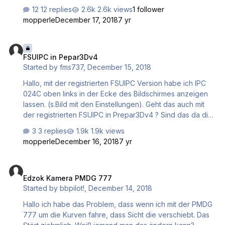
nicht. Die FPS erscheinen oben links im Bildschirm nicht.
12 replies
2.6k views
1 follower
Woran kann das liegem ? LG Claus
mopperle
December 17, 2018
7 yr
FSUIPC in Pepar3Dv4
FSUIPC in Pepar3Dv4
Started by
fms737
,
December 15, 2018
Hallo, mit der registrierten FSUIPC Version habe ich IPC
024C oben links in der Ecke des Bildschirmes anzeigen
lassen. (s.Bild mit den Einstellungen). Geht das auch mit
der registrierten FSUIPC in Prepar3Dv4 ? Sind das da die
gleichen Einstellungen in FSUIPC ? Danke schön im
3 replies
1.9k views
voraus. Claus
mopperle
December 16, 2018
7 yr
Edzok Kamera PMDG 777
Edzok Kamera PMDG 777
Started by
bbpilot!
,
December 14, 2018
Hallo ich habe das Problem, dass wenn ich mit der PMDG
777 um die Kurven fahre, dass Sicht die verschiebt. Das