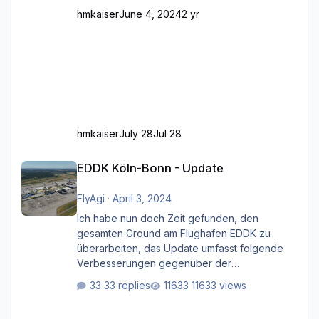
hmkaiser
June 4, 2024
2 yr
hmkaiser
July 28
Jul 28
EDDK Köln-Bonn - Update
EDDK Köln-Bonn - Update
FlyAgi
·
April 3, 2024
Ich habe nun doch Zeit gefunden, den
gesamten Ground am Flughafen EDDK zu
überarbeiten, das Update umfasst folgende
Verbesserungen gegenüber der
ursprünglichen XP12-Version: Aktualisierte
33 replies
11633 views
Bodenmarkierungen (der Flughafen sollte
dahingehend nun dem aktuellen Stand der