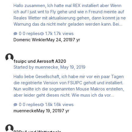
an simmarket und den Support von REX geschrieben Mit
Hallo zusammen, Ich hatte mal REX installiert aber Wenn
freundlichen Grüßen, Anja Steidle
ich auf I just wnt to Fly gehe und wie n Freund meinte auf
Reales Wetter mit aktualisierung gehen, dann kommt ja ne
Warnung das da nicht mehr geladen werden kann. Bei
nem Freudn wie gesagt klappt das so dann mit Rex, bei
0 replies
1.7k views
mir nicht. Ich hatte gelesen das man unter Wettermodelle
Domenic Winkler
May 24, 2019
7 yr
dann auf REX klicken sol, jedoch zeigt er immer diese
Medung an(siehe 2. Bild) Ich hoffe ihr könnt mir helfen!
fsuipc und Aerosoft A320
MfG, Domenic
fsuipc und Aerosoft A320
Started by
muennecke
,
May 19, 2019
Hallo liebe Gesellschaft, ich habe mir vor ein paar Tagen
die registrierte Version von FSUIPC geholt und installiert.
Nun wollte ich die sogenannten Mouse Makros erstellen,
aber leider geht dieses nicht. Wie muss ich da vor
gehen? Ich bekomme nach anklicken des Schalters oben
0 replies
1.6k views
einfach kein grünes Fenster. Vielen Dank für Eure Hilfe
muennecke
May 19, 2019
7 yr
Gruß Markus
P3Dv4 und Wettertools