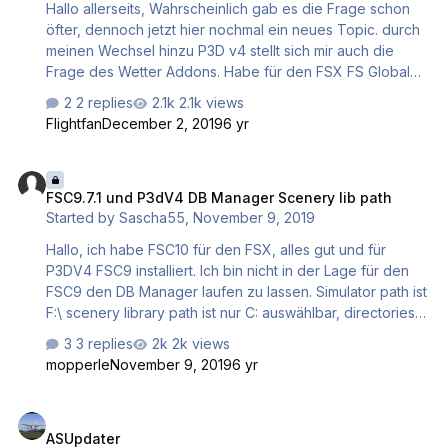
Hallo allerseits, Wahrscheinlich gab es die Frage schon
öfter, dennoch jetzt hier nochmal ein neues Topic. durch
meinen Wechsel hinzu P3D v4 stellt sich mir auch die
Frage des Wetter Addons. Habe für den FSX FS Global
Real Weather laufen. Das Update für den P3D v4 bekäme
2 replies
2.1k views
ich dort für 19,99€. Die andere Sache ist die, Active Sky
Flightfan
December 2, 2019
6 yr
gibt es zur Zeit im Black Friday Sale im Simmarket für 35€.
Da komm ich schon ans überlegen. Was sagt ihr denn zu
FSC9.7.1 und P3dV4 DB Manager Scenery lib path
diesem "Problem"?? :-)) Zusätzlich habe ich doch REX4
FSC9.7.1 und P3dV4 DB Manager Scenery lib path
Texture Direct HD with Soft Clouds aktiv. Ich weiß jeder
Started by
Sascha55
,
November 9, 2019
hat wsl seine eigenen Vorlieben, würde aber mal gerne
ein paar Meinungen hören.
Hallo, ich habe FSC10 für den FSX, alles gut und für
P3DV4 FSC9 installiert. Ich bin nicht in der Lage für den
FSC9 den DB Manager laufen zu lassen. Simulator path ist
F:\ scenery library path ist nur C: auswählbar, directories
darunter öffnen sich nicht mit doppelclick. (siehe Anhang)
3 replies
2k views
Wo liegt da bei mir der Fehler? Gruß Sascha
mopperle
November 9, 2019
6 yr
ASUpdater
ASUpdater