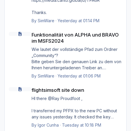
https://media.canto.global/b/TPA6R
Thanks.
By
SimWare
·
Yesterday at 01:14 PM
Funktionalität von ALPHA und BRAVO im MSFS2024
Funktionalität von ALPHA und BRAVO
im MSFS2024
Wie lautet der vollständige Pfad zum Ordner
„Community“?
Bitte geben Sie den genauen Link zu dem von
Ihnen heruntergeladenen Treiber an.
Danke.
By
SimWare
·
Yesterday at 01:06 PM
flightsimsoft site down
flightsimsoft site down
HI there @Ray Proudfoot ,
I transferred my PFPX to the new PC without
any issues yesterday. It checked the key
online on their server, and everything went
By
Igor Cunha
·
Tuesday at 10:18 PM
smoothly. Unfortunately, it failed for TOPCAT;