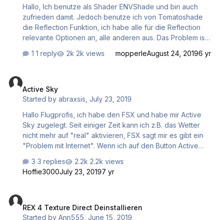
Hallo, Ich benutze als Shader ENVShade und bin auch
zufrieden damit. Jedoch benutze ich von Tomatoshade
die Reflection Funktion, ich habe alle für die Reflection
relevante Optionen an, alle anderen aus. Das Problem ist,
wenn ich Tomatoshade benutze, wird ENVShade von
1 reply
2k views
mopperle
August 24, 2019
6 yr
Tomatoshade deaktiviert, jedenfalls zeigt ENVShade
keine Wirkung mehr. Gibt es eine Lösung, um beide
Active Sky
miteinander zum Laufen zu bringen, also dass ENVShade
Active Sky
trotz Tomatoshade (nur die Reflection Funktion), normal
Started by
abraxsis
,
July 23, 2019
weiterläuft? Danke im Voraus für die Antworten Adrian
Hallo Flugprofis, ich habe den FSX und habe mir Active
Sky zugelegt. Seit einiger Zeit kann ich z.B. das Wetter
nicht mehr auf "real" aktivieren, FSX sagt mir es gibt ein
"Problem mit Internet". Wenn ich auf den Button Active
Sky klicke, öffnet sich aber das Programm nicht, es geht
3 replies
2.2k views
nur kurz auf und dann schließt es sich automatisch wieder.
Hoffie3000
July 23, 2019
7 yr
Auch habe ich das Problem, z.B. wenn ich nach Mallorca
(LEPA) fliege, wurde mir vorher die entsprechende
REX 4 Texture Direct Deinstallieren
Landebahn, in der Regel die 24R zugewiesen. Jetzt
REX 4 Texture Direct Deinstallieren
kommt nur noch die 6L, egal was für ein Wind und Wetter
Started by
Ann555
,
June 15, 2019
herrscht. Da stimmt auch was nicht. Kann mir hier jemand