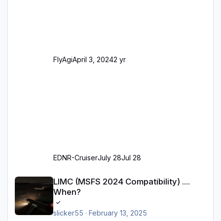
Realität entsprechen) Aktualisierte Ramp Starts
(passend zu den Markierungen) Angepasste
SAM-Marshaller und VDGS für alle
Parkpositionen (ab Ramp-Größe C, also fast
alles außer der GA-Ramps) Kompl
FlyAgi
April 3, 2024
2 yr
EDNR-Cruiser
July 28
Jul 28
LIMC (MSFS 2024 Compatibility) .... When?
LIMC (MSFS 2024 Compatibility) ....
When?
slicker55
·
February 13, 2025