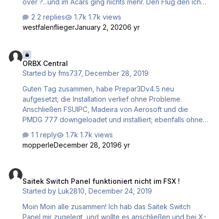
over ?...und im Acars ging nichts mehr. Den Flug den ich
gerade absolvierte hat Flightkeeper aber ganz normal
2 replies
1.7k views
aufgezeichnet. Was kann ich tun ? Habe schon das Acars
westfalenflieger
January 2, 2020
6 yr
gauge neu installiert. Neuinstallation von Flightkeeper hat
auch nichts gebracht. Ich habe darauf hin die Systemzeit
ORBX Central
umgestellt, also statt 2020 ins Jahr 2019 und siehe da, die
ORBX Central
Fehlermeldung im Acars verschwindet. Zurück in 2020
Started by
fms737
,
December 28, 2019
und Fehlermeldung ist wieder da. Hier brauche ich also
mal Hilfe der Entwickler. viele Grüsse und Danke …
Guten Tag zusammen, habe Prepar3Dv4.5 neu
aufgesetzt; die Installation verlief ohne Probleme.
Anschließen FSUIPC, Madeira von Aerosoft und die
PMDG 777 downgeloadet und installiert; ebenfalls ohne
Probleme. Nun wollte ich meine ORBX Produkte
1 reply
1.7k views
installieren. Zunächst ORBX Central. Kurz nach dem
mopperle
December 28, 2019
6 yr
Ausführen des Downloads (bevor ich den Login
ausführen kann) stürzt der PC ab. Zur Verdeutlichung
Saitek Switch Panel funktioniert nicht im FSX !
habe ich ein paar Bilder angehängt. Ich weiss,dass ich
Saitek Switch Panel funktioniert nicht im FSX !
den Support bei ORBX nutzen soll. Habe ich auch getan,
Started by
Luk2810
,
December 24, 2019
bisher jedoch keinen Lösungsansatz bekommen. Deshalb
meine Frage hier im Forum: Kann mir jemand bitte helfen?
Moin Moin alle zusammen! Ich hab das Saitek Switch
Im voraus schon einmal besten Dank. PS: Mein System:
Panel mir zugelegt, und wollte es anschließen und bei X-