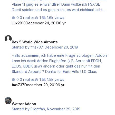
Win …
Plane 11 ging es einwandfrei! Dann wollte ich FSX:SE
Damit spielen und es geht nicht, es wird nichtmal Licht
oder so angezeigt! DIe Saitek Treiber habe ich schon
0 replies
1.6k views
insterlliert, aber ich habe kein Ordner der "Saitek" heißt.
Luk2810
December 24, 2019
6 yr
Und spad.next ist mir zu kompliziert! LG Lukas!
Rex 5 World Wide Airports
Rex 5 World Wide Airports
Started by
fms737
,
December 20, 2019
Hallo zusammen, ich habe eine Frage zu obigem Addon:
kann ich damit Addon Flughäfen (z.B. Aerosoft EDDH,
EDDS, EDDK usw) ändern oder geht das nur mit den
Standard Airports ? Danke für Eure Hilfe ! LG Claus
0 replies
1.5k views
fms737
December 20, 2019
6 yr
Wetter Addon
Wetter Addon
Started by
Flightfan
,
November 29, 2019