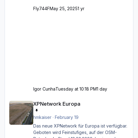
Fly744F
May 25, 2025
1 yr
Igor Cunha
Tuesday at 10:18 PM
1 day
XPNetwork Europa
XPNetwork Europa
hmkaiser
·
February 19
Das neue XPNetwork für Europa ist verfügbar.
Geboten wird Feinstufiges, auf der OSM-