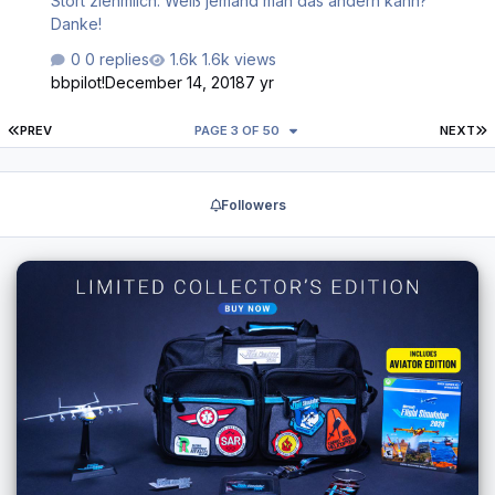
Stört ziehmlich. Weiß jemand man das ändern kann?
Danke!
0 replies
1.6k views
bbpilot!
December 14, 2018
7 yr
FIRST PAGE
L
PREV
PAGE 3 OF 50
NEXT
Followers