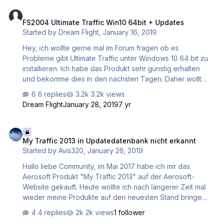
FS2004 Ultimate Traffic Win10 64bit + Updates
FS2004 Ultimate Traffic Win10 64bit + Updates
Started by
Dream Flight
,
January 16, 2019
Hey, ich wollte gerne mal im Forum fragen ob es
Probleme gibt Ultimate Traffic unter Windows 10 64 bit zu
installieren. Ich habe das Produkt sehr günstig erhalten
und bekomme dies in den nächsten Tagen. Daher wollte
ich gerne im Vorfeld schon mal ein paar Infos haben , dai
6 replies
3.2k views
ch mit den Programm keine Erfahrung habe. Wird dies
Dream Flight
January 28, 2019
7 yr
einfach installiert , muß man das Programm extra laden
oder geschieht das automatisch das der AI Verkehr dann
My Traffic 2013 in Updatedatenbank nicht erkannt
angezeigt wird. In ein enem englischen Forum laß ich das
My Traffic 2013 in Updatedatenbank nicht erkannt
es Probleme gäbe mit dem Updater des Programmes ,
Started by
Avis320
,
January 26, 2019
auf Flight1 finde ich leider auch keine Updates oder
Patchhes. Hat da jemand Erfahrung gemach…
Hallo liebe Community, im Mai 2017 habe ich mir das
Aerosoft Produkt "My Traffic 2013" auf der Aerosoft-
Website gekauft. Heute wollte ich nach längerer Zeit mal
wieder meine Produkte auf den neuesten Stand bringen,
musste jedoch feststellen, dass sich My Traffic X in der
4 replies
2k views
1 follower
Update-Datenbank nicht mit meiner Seriennummer