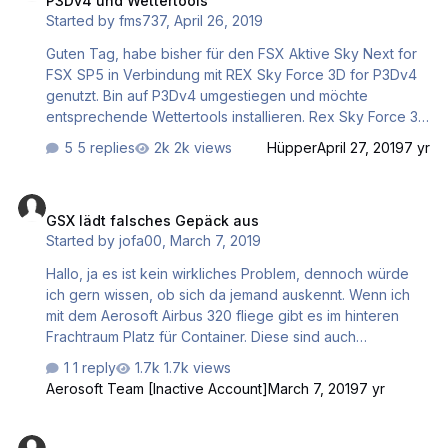
P3Dv4 und Wettertools
Started by
fms737
,
April 26, 2019
Guten Tag, habe bisher für den FSX Aktive Sky Next for
FSX SP5 in Verbindung mit REX Sky Force 3D for P3Dv4
genutzt. Bin auf P3Dv4 umgestiegen und möchte
entsprechende Wettertools installieren. Rex Sky Force 3D
for P3Dv4 kann ich ja wohl weiterhin verwenden. Die
5 replies
2k views
Hüpper
April 27, 2019
7 yr
Frage ist: soll ich Aktive Sky Next für P3Dv4 neu kaufen
oder sollte ich lieber eine andere Kombination für das
GSX lädt falsches Gepäck aus
Wetter in P3D wählen ? Für Vorschläge schon einmal
GSX lädt falsches Gepäck aus
besten Dank. LG Claus
Started by
jofa00
,
March 7, 2019
Hallo, ja es ist kein wirkliches Problem, dennoch würde
ich gern wissen, ob sich da jemand auskennt. Wenn ich
mit dem Aerosoft Airbus 320 fliege gibt es im hinteren
Frachtraum Platz für Container. Diese sind auch
beschriftet mit dem operator zB Losch, der das Gepäck
1 reply
1.7k views
einlädt. Wenn ich aber bei meinen Ankunftsflughafen zB
Aerosoft Team [Inactive Account]
March 7, 2019
7 yr
Frankfurt auslade, dann steht auf den Containern Fraport
und nicht mehr Losch. Kann man irgendwas einstellen
FS2004 kein Download reales Wetter - Fragen zu FS Global Real W
damit sich GSX den Container merkt und den Operator