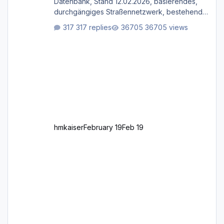
Datenbank, Stand 12.02.2026, basierendes,
durchgängiges Straßen­netzwerk, bestehend
aus Autobahnen, Autostraßen, primären,
317 replies
36705 views
sekundären, tertiären und sonstigen Straßen,
dazu graphisch neu gestaltete Straßentypen
für z.B. Wohngegenden. Realistischer Links-,
oder Rechtsverkehr auf Ebene einer 1° x 1°
großen Kachel. Rechtsverkehr ist eigentlich
Standard in Europa Linksverkehr gehört aber
zu GB und z.B. Malta Z
hmkaiser
February 19
Feb 19