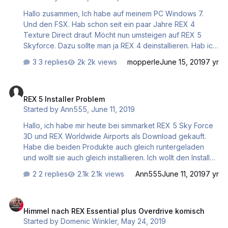
helfen, wie ich das wieder in den normalen Zusta…
Hallo zusammen, Ich habe auf meinem PC Windows 7.
Und den FSX. Hab schon seit ein paar Jahre REX 4
Texture Direct drauf. Möcht nun umsteigen auf REX 5
Skyforce. Dazu sollte man ja REX 4 deinstallieren. Hab ich
probiert mit jeglichen Programmen. Systemsteuerung und
3 replies
2k views
mopperle
June 15, 2019
7 yr
einem Programm aus dem Internet. Es lädt aber immer nur
bis zu dem Punkt wo dransteht Please wait while
REX 5 Installer Problem
Windows configures REX 4. Und dann läuft es nicht mehr
REX 5 Installer Problem
weiter. Beenden läast es sich auch nicht. Muss dann
Started by
Ann555
,
June 11, 2019
immer mich vom PC abmelden. Muss dazu sagen, dass ich
gestern REX 4 ohne Probleme deinstallieren konnte.
Hallo, ich habe mir heute bei simmarket REX 5 Sky Force
Habs dann aber wieder installiert, weil ich REX 5 noch
3D und REX Worldwide Airports als Download gekauft.
nicht installieren konnte. Und heut …
Habe die beiden Produkte auch gleich runtergeladen
und wollt sie auch gleich installieren. Ich wollt den Installer
öffnen (rechte Maustaste, als Administrator ausführen),
2 replies
2.1k views
Ann555
June 11, 2019
7 yr
aber der Installer hat sich nicht geöffnet. Bei beiden
Produkten besteht das Problem. Hab sie auch nochmal
Himmel nach REX Essential plus Overdrive komisch
gelöscht vom PC und nochmal neu runtergeladen, aber
Himmel nach REX Essential plus Overdrive komisch
hat nichts genützt. Habe Windows 7auf meinem PC. Hoffe
Started by
Domenic Winkler
,
May 24, 2019
ihr könnt mir da weiterhelfen? Habe dieses Problem auch