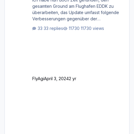
gesamten Ground am Flughafen EDDK zu
überarbeiten, das Update umfasst folgende
Verbesserungen gegenüber der
ursprünglichen XP12-Version: Aktualisierte
33 replies
11730 views
Bodenmarkierungen (der Flughafen sollte
dahingehend nun dem aktuellen Stand der
Realität entsprechen) Aktualisierte Ramp Starts
(passend zu den Markierungen) Angepasste
SAM-Marshaller und VDGS für alle
Parkpositionen (ab Ramp-Größe C, also fast
alles außer der GA-Ramps) Kompl
FlyAgi
April 3, 2024
2 yr