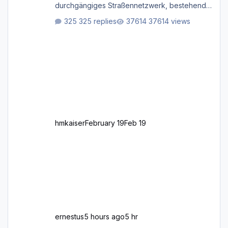
durchgängiges Straßen­netzwerk, bestehend
aus Autobahnen, Autostraßen, primären,
325 replies
37614 views
sekundären, tertiären und sonstigen Straßen,
dazu graphisch neu gestaltete Straßentypen
für z.B. Wohngegenden. Realistischer Links-,
oder Rechtsverkehr auf Ebene einer 1° x 1°
großen Kachel. Rechtsverkehr ist eigentlich
Standard in Europa Linksverkehr gehört aber
zu GB und z.B. Malta Z
hmkaiser
February 19
Feb 19
ernestus
5 hours ago
5 hr