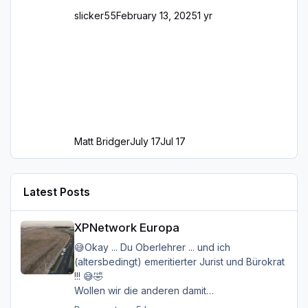
slicker55
February 13, 2025
1 yr
Matt Bridger
July 17
Jul 17
Latest Posts
XPNetwork Europa
XPNetwork Europa
😅Okay ... Du Oberlehrer ... und ich
(altersbedingt) emeritierter Jurist und Bürokrat
!!! 😅🤣
Wollen wir die anderen damit
belasten/belästigen?