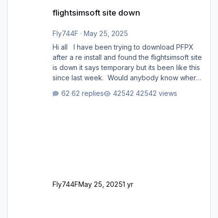
flightsimsoft site down
flightsimsoft site down
Fly744F
·
May 25, 2025
Hi all I have been trying to download PFPX
after a re install and found the flightsimsoft site
is down it says temporary but its been like this
since last week. Would anybody know where
i can download this from as i cant find any
62 replies
42542 views
support email for them either. thank you
George
Fly744F
May 25, 2025
1 yr