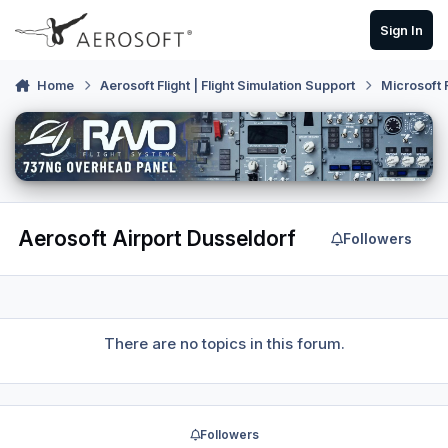
Skip to content
Sign In
Home
Aerosoft Flight | Flight Simulation Support
Microsoft 
Aerosoft Airport Dusseldorf
Followers
There are no topics in this forum.
Followers