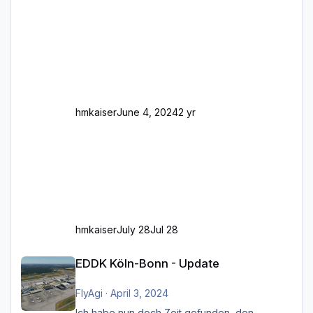
Stellen mit Fahrbahn-Höhenwechseln
zwischen OSM-Layern, Fehler in den
Ankopplungen der Fahrbahnsegmente auf.
Und dann gibt es für mich allgemeine
Schwächen mit der Straßenbeleuchtung. Diese
Feh
hmkaiser
June 4, 2024
2 yr
hmkaiser
July 28
Jul 28
EDDK Köln-Bonn - Update
EDDK Köln-Bonn - Update
FlyAgi
·
April 3, 2024
Ich habe nun doch Zeit gefunden, den