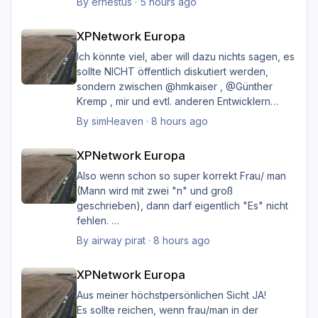
By
ernestus
·
5 hours ago
XPNetwork Europa
Happy Landings
XPNetwork Europa
Ernst
Ich könnte viel, aber will dazu nichts sagen, es
sollte NICHT öffentlich diskutiert werden,
sondern zwischen @hmkaiser , @Günther
Kremp , mir und evtl. anderen Entwicklern
intern geklärt werden, und ich hoffe immer
By
simHeaven
·
8 hours ago
noch auf eine einvernehmliche Lösung im
XPNetwork Europa
Sinne aller.
XPNetwork Europa
Also wenn schon so super korrekt Frau/ man
(Mann wird mit zwei "n" und groß
geschrieben), dann darf eigentlich "Es" nicht
fehlen.
Ich möchte nicht Oberlehrerhaft rüberkommen,
By
airway pirat
·
8 hours ago
aber das musste ich unbedingt loswerden!!
XPNetwork Europa
XPNetwork Europa
Gruß Hermann
Aus meiner höchstpersönlichen Sicht JA!
Es sollte reichen, wenn frau/man in der