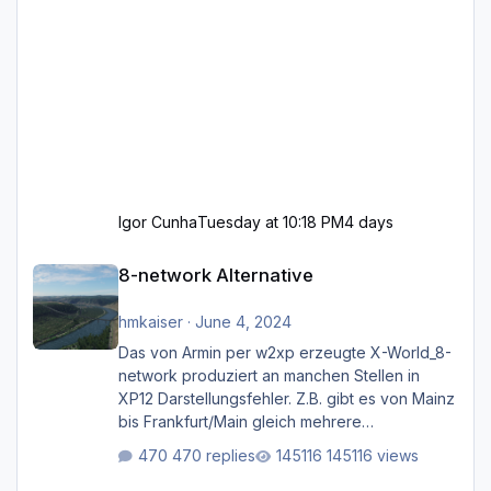
Igor Cunha
Tuesday at 10:18 PM
4 days
8-network Alternative
8-network Alternative
hmkaiser
·
June 4, 2024
Das von Armin per w2xp erzeugte X-World_8-
network produziert an manchen Stellen in
XP12 Darstellungsfehler. Z.B. gibt es von Mainz
bis Frankfurt/Main gleich mehrere
Rhein-/Main-Brücken zu sehen, die zum Teil
470 replies
145116 views
zugemauert sind. Niederräder Brücke
Frankfurt/Main Außerdem fallen an manchen