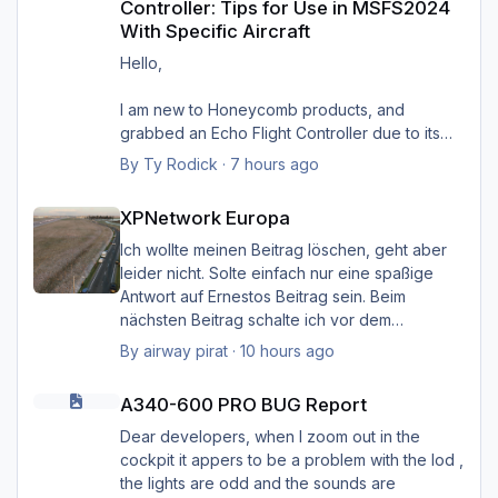
Controller: Tips for Use in MSFS2024
With Specific Aircraft
Hello,
I am new to Honeycomb products, and
grabbed an Echo Flight Controller due to its
compact size and wireless capabilities (first
By
Ty Rodick
·
7 hours ago
such device I'd ever seen). I would like to use
XPNetwork Europa
it with four specific aircraft in MSFS2024, and
XPNetwork Europa
want some tips on setting it up with them. I wish
to use it with:
Ich wollte meinen Beitrag löschen, geht aber
PMDG B737-800
leider nicht. Solte einfach nur eine spaßige
PMDG B77W
Antwort auf Ernestos Beitrag sein. Beim
FlyByWire A320NX
nächsten Beitrag schalte ich vor dem
FlyByWire A380NX
Schreiben das Hirn ein. Sorry Ernst, und Sorry
By
airway pirat
·
10 hours ago
I see the downloads for profiles provided by
Heinz.
A340-600 PRO BUG Report
Honeycomb (A320 Neo, B737, and quad-
A340-600 PRO BUG Report
engine), but I know that those are merely
Gruß Hermann
starting points. I sent them a support request
Dear developers, when I zoom out in the
on this topic, and they referred me to the
cockpit it appers to be a problem with the lod ,
forums here at Aerosoft. If it helps, I updated
the lights are odd and the sounds are