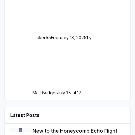
slicker55
February 13, 2025
1 yr
Matt Bridger
July 17
Jul 17
Latest Posts
New to the Honeycomb Echo Flight Controller: Tips for Use in MS
New to the Honeycomb Echo Flight