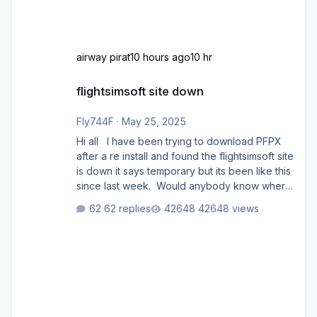
airway pirat
10 hours ago
10 hr
flightsimsoft site down
flightsimsoft site down
Fly744F
·
May 25, 2025
Hi all I have been trying to download PFPX
after a re install and found the flightsimsoft site
is down it says temporary but its been like this
since last week. Would anybody know where
i can download this from as i cant find any
62 replies
42648 views
support email for them either. thank you
George