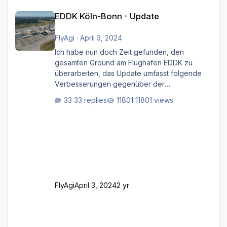
EDDK Köln-Bonn - Update
EDDK Köln-Bonn - Update
FlyAgi
·
April 3, 2024
Ich habe nun doch Zeit gefunden, den
gesamten Ground am Flughafen EDDK zu
überarbeiten, das Update umfasst folgende
Verbesserungen gegenüber der
ursprünglichen XP12-Version: Aktualisierte
33 replies
11801 views
Bodenmarkierungen (der Flughafen sollte
dahingehend nun dem aktuellen Stand der
Realität entsprechen) Aktualisierte Ramp Starts
(passend zu den Markierungen) Angepasste
SAM-Marshaller und VDGS für alle
Parkpositionen (ab Ramp-Größe C, also fast
alles außer der GA-Ramps) Kompl
FlyAgi
April 3, 2024
2 yr