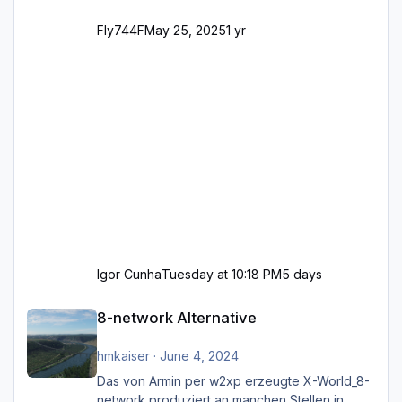
Fly744F
May 25, 2025
1 yr
Igor Cunha
Tuesday at 10:18 PM
5 days
8-network Alternative
8-network Alternative
hmkaiser
·
June 4, 2024
Das von Armin per w2xp erzeugte X-World_8-
network produziert an manchen Stellen in