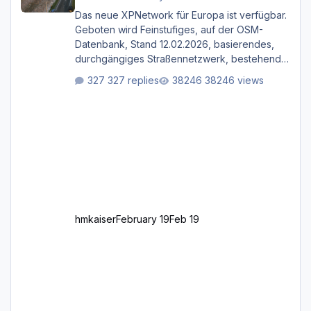
Das neue XPNetwork für Europa ist verfügbar.
Geboten wird Feinstufiges, auf der OSM-
Datenbank, Stand 12.02.2026, basierendes,
durchgängiges Straßen­netzwerk, bestehend
aus Autobahnen, Autostraßen, primären,
327 replies
38246 views
sekundären, tertiären und sonstigen Straßen,
dazu graphisch neu gestaltete Straßentypen
für z.B. Wohngegenden. Realistischer Links-,
oder Rechtsverkehr auf Ebene einer 1° x 1°
großen Kachel. Rechtsverkehr ist eigentlich
Standard in Europa Linksverkehr gehört aber
zu GB und z.B. Malta Z
hmkaiser
February 19
Feb 19