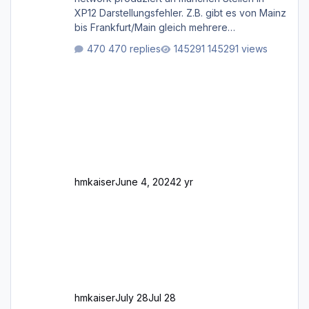
XP12 Darstellungsfehler. Z.B. gibt es von Mainz
bis Frankfurt/Main gleich mehrere
Rhein-/Main-Brücken zu sehen, die zum Teil
470 replies
145291 views
zugemauert sind. Niederräder Brücke
Frankfurt/Main Außerdem fallen an manchen
Stellen mit Fahrbahn-Höhenwechseln
zwischen OSM-Layern, Fehler in den
Ankopplungen der Fahrbahnsegmente auf.
Und dann gibt es für mich allgemeine
Schwächen mit der Straßenbeleuchtung. Diese
Feh
hmkaiser
June 4, 2024
2 yr
hmkaiser
July 28
Jul 28