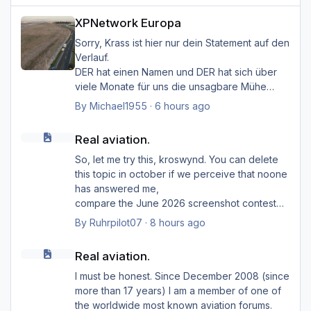
XPNetwork Europa
XPNetwork Europa
Sorry, Krass ist hier nur dein Statement auf den
Verlauf.
DER hat einen Namen und DER hat sich über
viele Monate für uns die unsagbare Mühe
gemacht, den Simulator
By
Michael1955
·
6 hours ago
mit seinem "HMK_Network" lebendiger zu
Real aviation.
machen.
Real aviation.
Das "Zeug", wie du es bezeichnest, ist sein
Baby, was er uns zur Verfügung gestellt hat.
So, let me try this, kroswynd. You can delete
Du unterstellst hier Dinge, die in keinster
this topic in october if we perceive that noone
Weise von Außenstehenden belegbar sind.
has answered me,
Warum das ZEUG nun offline ist, kann dir nur
compare the June 2026 screenshot contest
der Entwickler beantworten.
(with so far only ... two participants?). Probably
By
Ruhrpilot07
·
8 hours ago
I should say that I am an opponent (or even an
Real aviation.
enemy)
Real aviation.
of deleting forum topics too early. Grown men
are bigger than only one insult,
I must be honest. Since December 2008 (since
but at jetphotos they're not that fast.
more than 17 years) I am a member of one of
Back on topic.
the worldwide most known aviation forums.