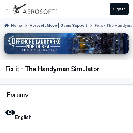
Skip to content
Sign In
Home
Aerosoft Move | Game Support
Fix it - The Handyma
Fix it - The Handyman Simulator
Forums
English
English
Deutsch