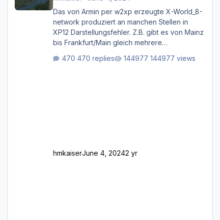
Das von Armin per w2xp erzeugte X-World_8-
network produziert an manchen Stellen in
XP12 Darstellungsfehler. Z.B. gibt es von Mainz
bis Frankfurt/Main gleich mehrere
Rhein-/Main-Brücken zu sehen, die zum Teil
470 replies
144977 views
zugemauert sind. Niederräder Brücke
Frankfurt/Main Außerdem fallen an manchen
Stellen mit Fahrbahn-Höhenwechseln
zwischen OSM-Layern, Fehler in den
Ankopplungen der Fahrbahnsegmente auf.
Und dann gibt es für mich allgemeine
Schwächen mit der Straßenbeleuchtung. Diese
Feh
hmkaiser
June 4, 2024
2 yr