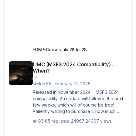
EDNR-Cruiser
July 28
Jul 28
LIMC (MSFS 2024 Compatibility) .... When?
LIMC (MSFS 2024 Compatibility) ....
When?
slicker55
·
February 13, 2025
Released in November 2024 ... MSFS 2024
compatibility: An update will follow in the next
few weeks, which will of course be free!
Patiently waiting to purchase ... how much
longer please?
85 replies
24967 views