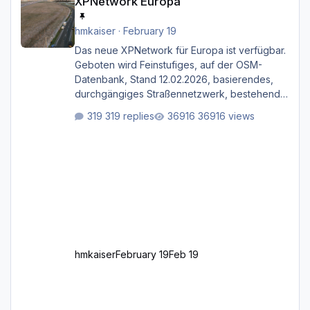
XPNetwork Europa
hmkaiser
·
February 19
Das neue XPNetwork für Europa ist verfügbar.
Geboten wird Feinstufiges, auf der OSM-
Datenbank, Stand 12.02.2026, basierendes,
durchgängiges Straßen­netzwerk, bestehend
aus Autobahnen, Autostraßen, primären,
319 replies
36916 views
sekundären, tertiären und sonstigen Straßen,
dazu graphisch neu gestaltete Straßentypen
für z.B. Wohngegenden. Realistischer Links-,
oder Rechtsverkehr auf Ebene einer 1° x 1°
großen Kachel. Rechtsverkehr ist eigentlich
Standard in Europa Linksverkehr gehört aber
zu GB und z.B. Malta Z
hmkaiser
February 19
Feb 19