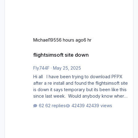
Michael1955
6 hours ago
6 hr
flightsimsoft site down
flightsimsoft site down
Fly744F
·
May 25, 2025
Hi all I have been trying to download PFPX
after a re install and found the flightsimsoft site
is down it says temporary but its been like this
since last week. Would anybody know where
i can download this from as i cant find any
62 replies
42439 views
support email for them either. thank you
George