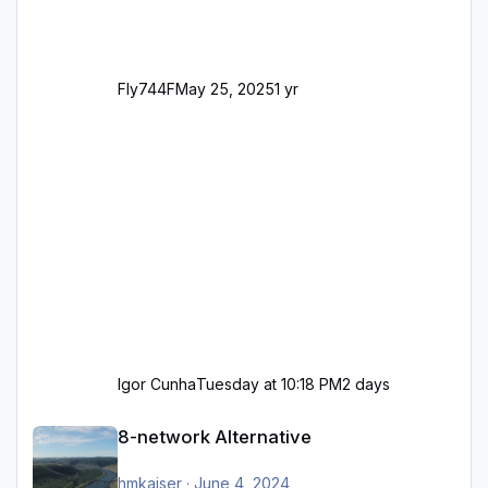
Fly744F
May 25, 2025
1 yr
Igor Cunha
Tuesday at 10:18 PM
2 days
8-network Alternative
8-network Alternative
hmkaiser
·
June 4, 2024