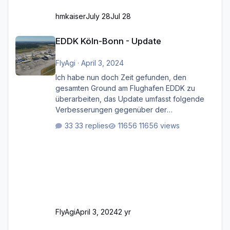
hmkaiser
July 28
Jul 28
EDDK Köln-Bonn - Update
EDDK Köln-Bonn - Update
FlyAgi
·
April 3, 2024
Ich habe nun doch Zeit gefunden, den
gesamten Ground am Flughafen EDDK zu
überarbeiten, das Update umfasst folgende
Verbesserungen gegenüber der
ursprünglichen XP12-Version: Aktualisierte
33 replies
11656 views
Bodenmarkierungen (der Flughafen sollte
dahingehend nun dem aktuellen Stand der
Realität entsprechen) Aktualisierte Ramp Starts
(passend zu den Markierungen) Angepasste
SAM-Marshaller und VDGS für alle
Parkpositionen (ab Ramp-Größe C, also fast
alles außer der GA-Ramps) Kompl
FlyAgi
April 3, 2024
2 yr