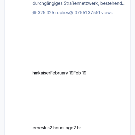
durchgängiges Straßen­netzwerk, bestehend
aus Autobahnen, Autostraßen, primären,
325 replies
37551 views
sekundären, tertiären und sonstigen Straßen,
dazu graphisch neu gestaltete Straßentypen
für z.B. Wohngegenden. Realistischer Links-,
oder Rechtsverkehr auf Ebene einer 1° x 1°
großen Kachel. Rechtsverkehr ist eigentlich
Standard in Europa Linksverkehr gehört aber
zu GB und z.B. Malta Z
hmkaiser
February 19
Feb 19
ernestus
2 hours ago
2 hr