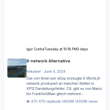
Igor Cunha
Tuesday at 10:18 PM
3 days
8-network Alternative
8-network Alternative
hmkaiser
·
June 4, 2024
Das von Armin per w2xp erzeugte X-World_8-
network produziert an manchen Stellen in
XP12 Darstellungsfehler. Z.B. gibt es von Mainz
bis Frankfurt/Main gleich mehrere
Rhein-/Main-Brücken zu sehen, die zum Teil
470 replies
145098 views
zugemauert sind. Niederräder Brücke
Frankfurt/Main Außerdem fallen an manchen