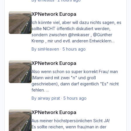
XPNetwork Europa
Happy Landings
XPNetwork Europa
Ernst
Ich könnte viel, aber will dazu nichts sagen, es
sollte NICHT öffentlich diskutiert werden,
sondern zwischen @hmkaiser , @Günther
Kremp , mir und evtl. anderen Entwicklern
intern geklärt werden, und ich hoffe immer
By
simHeaven
·
5 hours ago
noch auf eine einvernehmliche Lösung im
XPNetwork Europa
Sinne aller.
XPNetwork Europa
Also wenn schon so super korrekt Frau/ man
(Mann wird mit zwei "n" und groß
geschrieben), dann darf eigentlich "Es" nicht
fehlen.
Ich möchte nicht Oberlehrerhaft rüberkommen,
By
airway pirat
·
5 hours ago
aber das musste ich unbedingt loswerden!!
XPNetwork Europa
XPNetwork Europa
Gruß Hermann
Aus meiner höchstpersönlichen Sicht JA!
Es sollte reichen, wenn frau/man in der