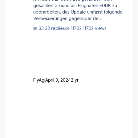
gesamten Ground am Flughafen EDDK zu
überarbeiten, das Update umfasst folgende
Verbesserungen gegenüber der
ursprünglichen XP12-Version: Aktualisierte
33 replies
11722 views
Bodenmarkierungen (der Flughafen sollte
dahingehend nun dem aktuellen Stand der
Realität entsprechen) Aktualisierte Ramp Starts
(passend zu den Markierungen) Angepasste
SAM-Marshaller und VDGS für alle
Parkpositionen (ab Ramp-Größe C, also fast
alles außer der GA-Ramps) Kompl
FlyAgi
April 3, 2024
2 yr