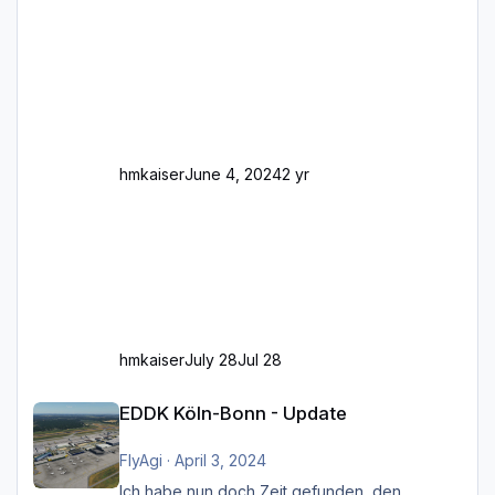
Stellen mit Fahrbahn-Höhenwechseln
zwischen OSM-Layern, Fehler in den
Ankopplungen der Fahrbahnsegmente auf.
Und dann gibt es für mich allgemeine
Schwächen mit der Straßenbeleuchtung. Diese
Feh
hmkaiser
June 4, 2024
2 yr
hmkaiser
July 28
Jul 28
EDDK Köln-Bonn - Update
EDDK Köln-Bonn - Update
FlyAgi
·
April 3, 2024
Ich habe nun doch Zeit gefunden, den