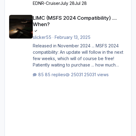
EDNR-Cruiser
July 28
Jul 28
LIMC (MSFS 2024 Compatibility) .... When?
LIMC (MSFS 2024 Compatibility) ....
When?
slicker55
·
February 13, 2025
Released in November 2024 ... MSFS 2024
compatibility: An update will follow in the next
few weeks, which will of course be free!
Patiently waiting to purchase ... how much
longer please?
85 replies
25031 views