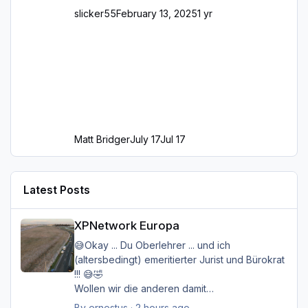
slicker55
February 13, 2025
1 yr
Matt Bridger
July 17
Jul 17
Latest Posts
XPNetwork Europa
XPNetwork Europa
😅Okay ... Du Oberlehrer ... und ich
(altersbedingt) emeritierter Jurist und Bürokrat
!!! 😅🤣
Wollen wir die anderen damit
belasten/belästigen?
By
ernestus
·
2 hours ago