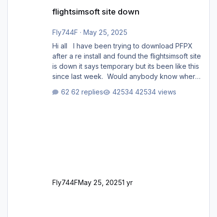
flightsimsoft site down
flightsimsoft site down
Fly744F
·
May 25, 2025
Hi all I have been trying to download PFPX
after a re install and found the flightsimsoft site
is down it says temporary but its been like this
since last week. Would anybody know where
i can download this from as i cant find any
62 replies
42534 views
support email for them either. thank you
George
Fly744F
May 25, 2025
1 yr