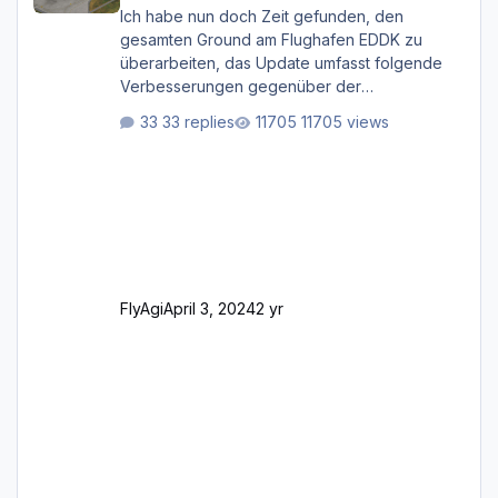
Ich habe nun doch Zeit gefunden, den
gesamten Ground am Flughafen EDDK zu
überarbeiten, das Update umfasst folgende
Verbesserungen gegenüber der
ursprünglichen XP12-Version: Aktualisierte
33 replies
11705 views
Bodenmarkierungen (der Flughafen sollte
dahingehend nun dem aktuellen Stand der
Realität entsprechen) Aktualisierte Ramp Starts
(passend zu den Markierungen) Angepasste
SAM-Marshaller und VDGS für alle
Parkpositionen (ab Ramp-Größe C, also fast
alles außer der GA-Ramps) Kompl
FlyAgi
April 3, 2024
2 yr