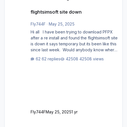
flightsimsoft site down
flightsimsoft site down
Fly744F
·
May 25, 2025
Hi all I have been trying to download PFPX
after a re install and found the flightsimsoft site
is down it says temporary but its been like this
since last week. Would anybody know where
i can download this from as i cant find any
62 replies
42508 views
support email for them either. thank you
George
Fly744F
May 25, 2025
1 yr