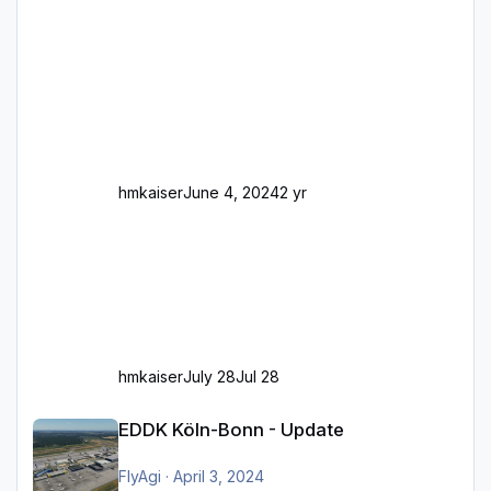
Frankfurt/Main Außerdem fallen an manchen
Stellen mit Fahrbahn-Höhenwechseln
zwischen OSM-Layern, Fehler in den
Ankopplungen der Fahrbahnsegmente auf.
Und dann gibt es für mich allgemeine
Schwächen mit der Straßenbeleuchtung. Diese
Feh
hmkaiser
June 4, 2024
2 yr
hmkaiser
July 28
Jul 28
EDDK Köln-Bonn - Update
EDDK Köln-Bonn - Update
FlyAgi
·
April 3, 2024