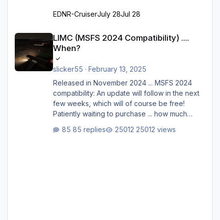
EDNR-Cruiser
July 28
Jul 28
LIMC (MSFS 2024 Compatibility) .... When?
LIMC (MSFS 2024 Compatibility) ....
When?
slicker55
·
February 13, 2025
Released in November 2024 ... MSFS 2024
compatibility: An update will follow in the next
few weeks, which will of course be free!
Patiently waiting to purchase ... how much
longer please?
85 replies
25012 views