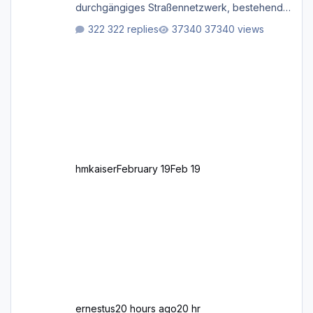
durchgängiges Straßen­netzwerk, bestehend
aus Autobahnen, Autostraßen, primären,
322 replies
37340 views
sekundären, tertiären und sonstigen Straßen,
dazu graphisch neu gestaltete Straßentypen
für z.B. Wohngegenden. Realistischer Links-,
oder Rechtsverkehr auf Ebene einer 1° x 1°
großen Kachel. Rechtsverkehr ist eigentlich
Standard in Europa Linksverkehr gehört aber
zu GB und z.B. Malta Z
hmkaiser
February 19
Feb 19
ernestus
20 hours ago
20 hr