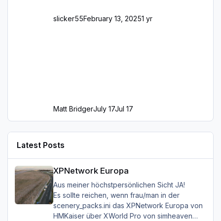
slicker55
February 13, 2025
1 yr
Matt Bridger
July 17
Jul 17
Latest Posts
XPNetwork Europa
XPNetwork Europa
Aus meiner höchstpersönlichen Sicht JA!
Es sollte reichen, wenn frau/man in der
scenery_packs.ini das XPNetwork Europa von
HMKaiser über XWorld Pro von simheaven