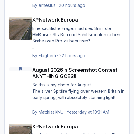
angeordnet hat. Es ist aufgrund der im
By
ernestus
·
20 hours ago
XPNetwork gesetzten Exclusions nicht einmal
XPNetwork Europa
notwendig, die Simheaven-Layer 11, 12 & 13 -
XPNetwork Europa
Aerials, ships, roads - nicht zu
installieren/aktivieren.
Eine sachliche Frage: macht es Sinn, die
Frau/man hat dann überall (in Europa) wo
HMKaiser-Straßen und Schiffsrounten neben
XPNetwork Europa aktiv ist die Roads,
Simheaven Pro zu benutzen?
Schiffsrouten und Aerials von XPNetwork
anstelle jener von Simheaven.
Wenn ja, wie? Einfach die Simheaven-Layer
By
Flugberti
·
22 hours ago
"12-net2-ships" und "13-net3-roads"
August 2026's Screenshot Contest: ANYTHING GOES!!!!
Happy Landings
deaktivieren / entfernen und stattdessen die
August 2026's Screenshot Contest:
Ernst
"HMK__*"-Ordner benutzen?
ANYTHING GOES!!!!
Das macht aber dann nur für Deutschland
So this is my photo for August...
Sinn?
The silver Spitfire flying over western Britain in
early spring, with absolutely stunning light!
By
MatthiasKNU
·
Yesterday at 10:31 AM
XPNetwork Europa
XPNetwork Europa