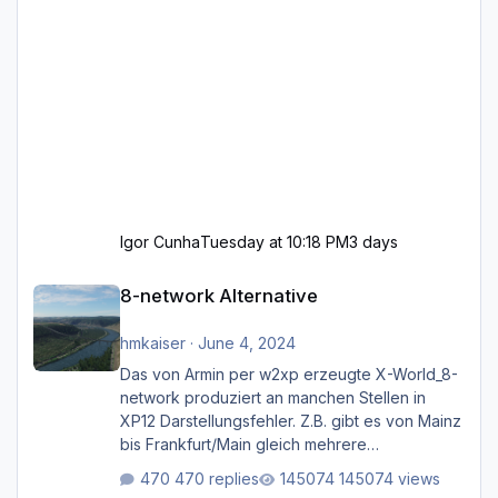
Igor Cunha
Tuesday at 10:18 PM
3 days
8-network Alternative
8-network Alternative
hmkaiser
·
June 4, 2024
Das von Armin per w2xp erzeugte X-World_8-
network produziert an manchen Stellen in
XP12 Darstellungsfehler. Z.B. gibt es von Mainz
bis Frankfurt/Main gleich mehrere
Rhein-/Main-Brücken zu sehen, die zum Teil
470 replies
145074 views
zugemauert sind. Niederräder Brücke