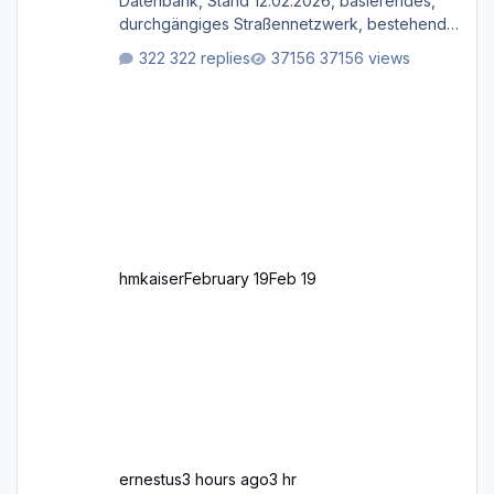
Datenbank, Stand 12.02.2026, basierendes,
durchgängiges Straßen­netzwerk, bestehend
aus Autobahnen, Autostraßen, primären,
322 replies
37156 views
sekundären, tertiären und sonstigen Straßen,
dazu graphisch neu gestaltete Straßentypen
für z.B. Wohngegenden. Realistischer Links-,
oder Rechtsverkehr auf Ebene einer 1° x 1°
großen Kachel. Rechtsverkehr ist eigentlich
Standard in Europa Linksverkehr gehört aber
zu GB und z.B. Malta Z
hmkaiser
February 19
Feb 19
ernestus
3 hours ago
3 hr