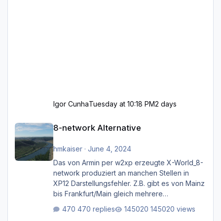
Igor Cunha
Tuesday at 10:18 PM
2 days
8-network Alternative
8-network Alternative
hmkaiser
·
June 4, 2024
Das von Armin per w2xp erzeugte X-World_8-
network produziert an manchen Stellen in
XP12 Darstellungsfehler. Z.B. gibt es von Mainz
bis Frankfurt/Main gleich mehrere
Rhein-/Main-Brücken zu sehen, die zum Teil
470 replies
145020 views
zugemauert sind. Niederräder Brücke