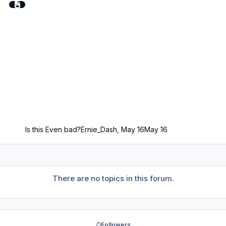
Is this Even bad?
Ernie_Dash
,
May 16
May 16
There are no topics in this forum.
Followers