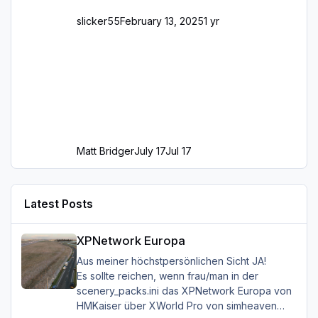
slicker55
February 13, 2025
1 yr
Matt Bridger
July 17
Jul 17
Latest Posts
XPNetwork Europa
XPNetwork Europa
Aus meiner höchstpersönlichen Sicht JA!
Es sollte reichen, wenn frau/man in der
scenery_packs.ini das XPNetwork Europa von
HMKaiser über XWorld Pro von simheaven