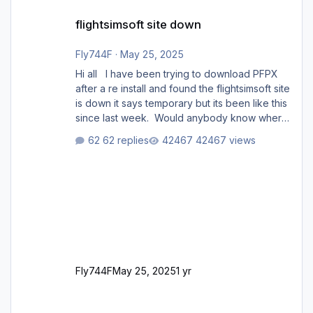
flightsimsoft site down
flightsimsoft site down
Fly744F
·
May 25, 2025
Hi all I have been trying to download PFPX
after a re install and found the flightsimsoft site
is down it says temporary but its been like this
since last week. Would anybody know where
i can download this from as i cant find any
62 replies
42467 views
support email for them either. thank you
George
Fly744F
May 25, 2025
1 yr