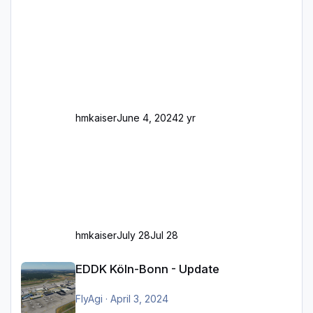
Frankfurt/Main Außerdem fallen an manchen
Stellen mit Fahrbahn-Höhenwechseln
zwischen OSM-Layern, Fehler in den
Ankopplungen der Fahrbahnsegmente auf.
Und dann gibt es für mich allgemeine
Schwächen mit der Straßenbeleuchtung. Diese
Feh
hmkaiser
June 4, 2024
2 yr
hmkaiser
July 28
Jul 28
EDDK Köln-Bonn - Update
EDDK Köln-Bonn - Update
FlyAgi
·
April 3, 2024