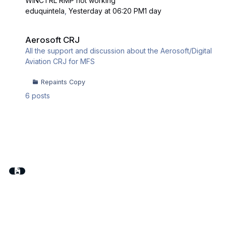
WINCTRL RMP not working
eduquintela
,
Yesterday at 06:20 PM
1 day
Aerosoft CRJ
Aerosoft CRJ
All the support and discussion about the Aerosoft/Digital
Aviation CRJ for MFS
Repaints Copy
6
posts