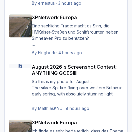
angeordnet hat. Es ist aufgrund der im
By
ernestus
·
3 hours ago
XPNetwork gesetzten Exclusions nicht einmal
XPNetwork Europa
notwendig, die Simheaven-Layer 11, 12 & 13 -
XPNetwork Europa
Aerials, ships, roads - nicht zu
installieren/aktivieren.
Eine sachliche Frage: macht es Sinn, die
Frau/man hat dann überall (in Europa) wo
HMKaiser-Straßen und Schiffsrounten neben
XPNetwork Europa aktiv ist die Roads,
Simheaven Pro zu benutzen?
Schiffsrouten und Aerials von XPNetwork
anstelle jener von Simheaven.
Wenn ja, wie? Einfach die Simheaven-Layer
By
Flugberti
·
4 hours ago
"12-net2-ships" und "13-net3-roads"
August 2026's Screenshot Contest: ANYTHING GOES!!!!
Happy Landings
deaktivieren / entfernen und stattdessen die
August 2026's Screenshot Contest:
Ernst
"HMK__*"-Ordner benutzen?
ANYTHING GOES!!!!
Das macht aber dann nur für Deutschland
So this is my photo for August...
Sinn?
The silver Spitfire flying over western Britain in
early spring, with absolutely stunning light!
By
MatthiasKNU
·
8 hours ago
XPNetwork Europa
XPNetwork Europa
Ich finde es sehr bedauerlich, dass das Thema