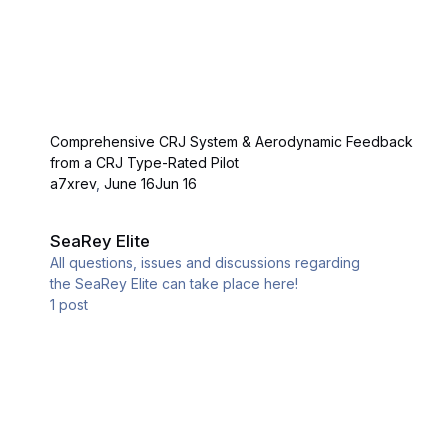
Comprehensive CRJ System & Aerodynamic Feedback
from a CRJ Type-Rated Pilot
a7xrev
,
June 16
Jun 16
SeaRey Elite
SeaRey Elite
All questions, issues and discussions regarding
the SeaRey Elite can take place here!
1
post