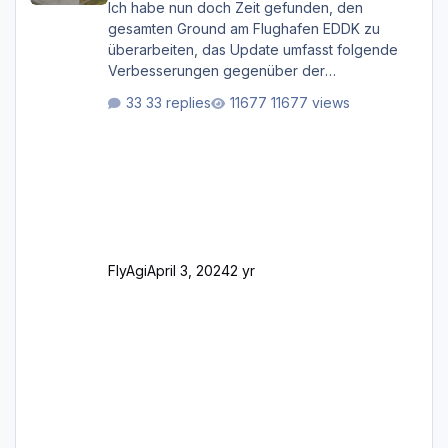
Ich habe nun doch Zeit gefunden, den
gesamten Ground am Flughafen EDDK zu
überarbeiten, das Update umfasst folgende
Verbesserungen gegenüber der
ursprünglichen XP12-Version: Aktualisierte
33 replies
11677 views
Bodenmarkierungen (der Flughafen sollte
dahingehend nun dem aktuellen Stand der
Realität entsprechen) Aktualisierte Ramp Starts
(passend zu den Markierungen) Angepasste
SAM-Marshaller und VDGS für alle
Parkpositionen (ab Ramp-Größe C, also fast
alles außer der GA-Ramps) Kompl
FlyAgi
April 3, 2024
2 yr