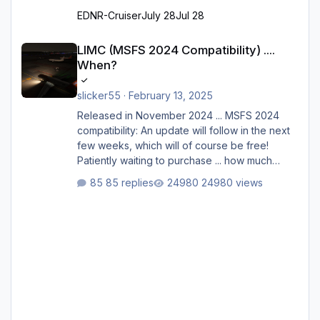
EDNR-Cruiser
July 28
Jul 28
LIMC (MSFS 2024 Compatibility) .... When?
LIMC (MSFS 2024 Compatibility) ....
When?
slicker55
·
February 13, 2025
Released in November 2024 ... MSFS 2024
compatibility: An update will follow in the next
few weeks, which will of course be free!
Patiently waiting to purchase ... how much
longer please?
85 replies
24980 views