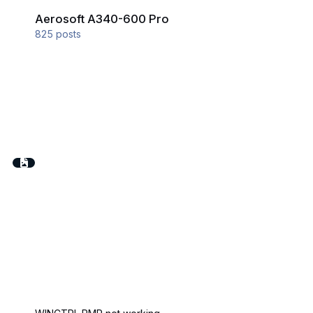
Aerosoft A340-600 Pro
Aerosoft A340-600 Pro
825
posts