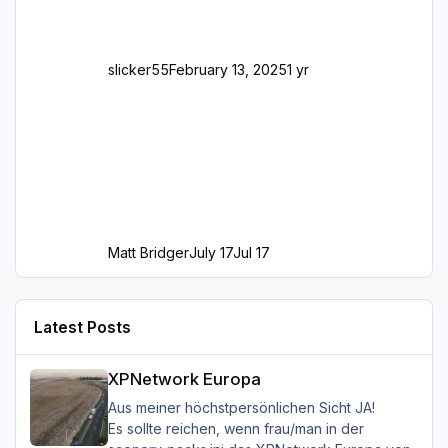
slicker55
February 13, 2025
1 yr
Matt Bridger
July 17
Jul 17
Latest Posts
XPNetwork Europa
XPNetwork Europa
Aus meiner höchstpersönlichen Sicht JA!
Es sollte reichen, wenn frau/man in der