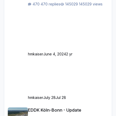
Rhein-/Main-Brücken zu sehen, die zum Teil
470 replies
145029 views
zugemauert sind. Niederräder Brücke
Frankfurt/Main Außerdem fallen an manchen
Stellen mit Fahrbahn-Höhenwechseln
zwischen OSM-Layern, Fehler in den
Ankopplungen der Fahrbahnsegmente auf.
Und dann gibt es für mich allgemeine
Schwächen mit der Straßenbeleuchtung. Diese
Feh
hmkaiser
June 4, 2024
2 yr
hmkaiser
July 28
Jul 28
EDDK Köln-Bonn - Update
EDDK Köln-Bonn - Update