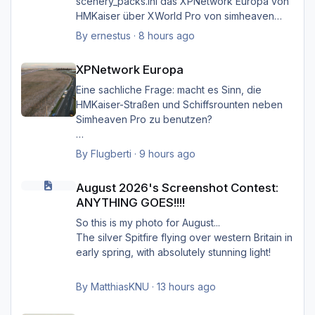
scenery_packs.ini das XPNetwork Europa von
HMKaiser über XWorld Pro von simheaven
angeordnet hat. Es ist aufgrund der im
By
ernestus
·
8 hours ago
XPNetwork gesetzten Exclusions nicht einmal
XPNetwork Europa
notwendig, die Simheaven-Layer 11, 12 & 13 -
XPNetwork Europa
Aerials, ships, roads - nicht zu
installieren/aktivieren.
Eine sachliche Frage: macht es Sinn, die
Frau/man hat dann überall (in Europa) wo
HMKaiser-Straßen und Schiffsrounten neben
XPNetwork Europa aktiv ist die Roads,
Simheaven Pro zu benutzen?
Schiffsrouten und Aerials von XPNetwork
anstelle jener von Simheaven.
Wenn ja, wie? Einfach die Simheaven-Layer
By
Flugberti
·
9 hours ago
"12-net2-ships" und "13-net3-roads"
August 2026's Screenshot Contest: ANYTHING GOES!!!!
Happy Landings
deaktivieren / entfernen und stattdessen die
August 2026's Screenshot Contest:
Ernst
"HMK__*"-Ordner benutzen?
ANYTHING GOES!!!!
Das macht aber dann nur für Deutschland
So this is my photo for August...
Sinn?
The silver Spitfire flying over western Britain in
early spring, with absolutely stunning light!
By
MatthiasKNU
·
13 hours ago
XPNetwork Europa