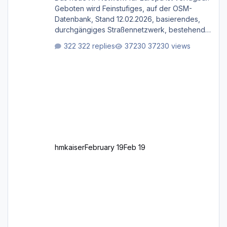
Geboten wird Feinstufiges, auf der OSM-
Datenbank, Stand 12.02.2026, basierendes,
durchgängiges Straßen­netzwerk, bestehend
aus Autobahnen, Autostraßen, primären,
322 replies
37230 views
sekundären, tertiären und sonstigen Straßen,
dazu graphisch neu gestaltete Straßentypen
für z.B. Wohngegenden. Realistischer Links-,
oder Rechtsverkehr auf Ebene einer 1° x 1°
großen Kachel. Rechtsverkehr ist eigentlich
Standard in Europa Linksverkehr gehört aber
zu GB und z.B. Malta Z
hmkaiser
February 19
Feb 19