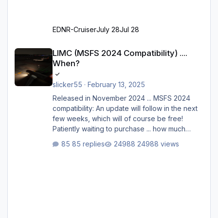
EDNR-Cruiser
July 28
Jul 28
LIMC (MSFS 2024 Compatibility) .... When?
LIMC (MSFS 2024 Compatibility) ....
When?
slicker55
·
February 13, 2025
Released in November 2024 ... MSFS 2024
compatibility: An update will follow in the next
few weeks, which will of course be free!
Patiently waiting to purchase ... how much
longer please?
85 replies
24988 views