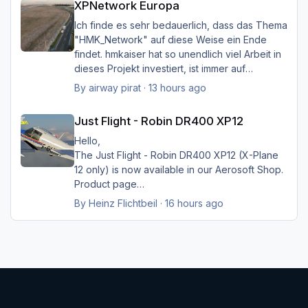
XPNetwork Europa
Ich finde es sehr bedauerlich, dass das Thema
"HMK_Network" auf diese Weise ein Ende
findet. hmkaiser hat so unendlich viel Arbeit in
dieses Projekt investiert, ist immer auf
Verbesserungsvorschläge der Nutzer
By
airway pirat
·
13 hours ago
eingegangen, und hat unglaublich viel zur
Just Flight - Robin DR400 XP12
Verbesserung der Landschaftsdarstellung
Just Flight - Robin DR400 XP12
beigetragen. Ich kann mir XP nicht mehr
vorstellen ohne sein HMK_Network, in
Hello,
Verbindung mit XPlane Map Enhancement und
The Just Flight - Robin DR400 XP12 (X-Plane
SimHeaven X-Europe. Ich möchte mich auf
12 only) is now available in our Aerosoft Shop.
diese Weise ganz herzlich bei ihm bedanken
Product page
für die Arbeit, und würde mich sehr freuen,
By
Heinz Flichtbeil
·
16 hours ago
wenn sein Projekt doch noch weiter geführt
würde.
Danke, und viele Grüße von Hermann
Greets Heinz
Light Mode
Dark Mode
System Preference