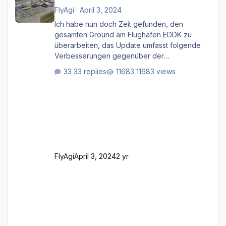
FlyAgi
·
April 3, 2024
Ich habe nun doch Zeit gefunden, den
gesamten Ground am Flughafen EDDK zu
überarbeiten, das Update umfasst folgende
Verbesserungen gegenüber der
ursprünglichen XP12-Version: Aktualisierte
33 replies
11683 views
Bodenmarkierungen (der Flughafen sollte
dahingehend nun dem aktuellen Stand der
Realität entsprechen) Aktualisierte Ramp Starts
(passend zu den Markierungen) Angepasste
SAM-Marshaller und VDGS für alle
Parkpositionen (ab Ramp-Größe C, also fast
alles außer der GA-Ramps) Kompl
FlyAgi
April 3, 2024
2 yr