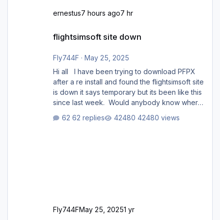
ernestus
7 hours ago
7 hr
flightsimsoft site down
flightsimsoft site down
Fly744F
·
May 25, 2025
Hi all I have been trying to download PFPX
after a re install and found the flightsimsoft site
is down it says temporary but its been like this
since last week. Would anybody know where
i can download this from as i cant find any
62 replies
42480 views
support email for them either. thank you
George
Fly744F
May 25, 2025
1 yr