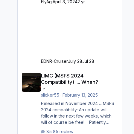
FlyAgi
April 3, 2024
2 yr
der GA-Ramps) Kompl
EDNR-Cruiser
July 28
Jul 28
LIMC (MSFS 2024 Compatibility) .... When?
LIMC (MSFS 2024
Compatibility) .... When?
slicker55
·
February 13, 2025
Released in November 2024 ... MSFS
2024 compatibility: An update will
follow in the next few weeks, which
will of course be free! Patiently
waiting to purchase ... how much
85 replies