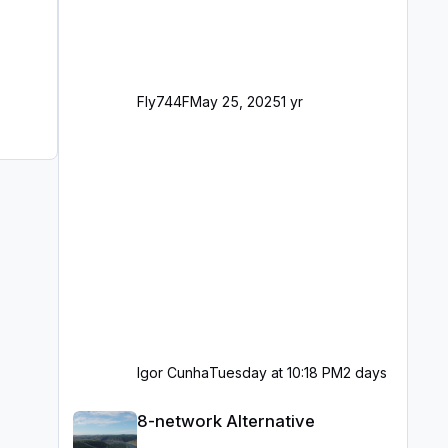
Fly744F
May 25, 2025
1 yr
Igor Cunha
Tuesday at 10:18 PM
2 days
8-network Alternative
8-network Alternative