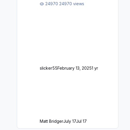
longer please?
24970 views
slicker55
February 13, 2025
1 yr
Matt Bridger
July 17
Jul 17