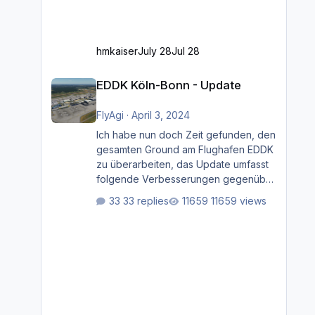
hmkaiser
July 28
Jul 28
EDDK Köln-Bonn - Update
EDDK Köln-Bonn - Update
FlyAgi
·
April 3, 2024
Ich habe nun doch Zeit gefunden, den
gesamten Ground am Flughafen EDDK
zu überarbeiten, das Update umfasst
folgende Verbesserungen gegenüber
der ursprünglichen XP12-Version:
33 replies
11659 views
Aktualisierte Bodenmarkierungen (der
Flughafen sollte dahingehend nun
dem aktuellen Stand der Realität
entsprechen) Aktualisierte Ramp Starts
(passend zu den Markierungen)
Angepasste SAM-Marshaller und
VDGS für alle Parkpositionen (ab
Ramp-Größe C, also fast alles außer