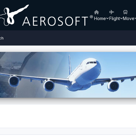
Home
Flight
Move
ch