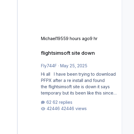
Michael1955
9 hours ago
9 hr
flightsimsoft site down
flightsimsoft site down
Fly744F
·
May 25, 2025
Hi all I have been trying to download
PFPX after a re install and found
the flightsimsoft site is down it says
temporary but its been like this since
last week. Would anybody know
62 replies
where i can download this from as i
42446 views
cant find any support email for them
either. thank you George