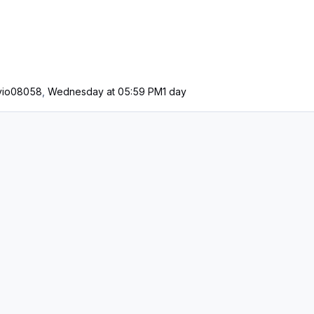
lvio08058
,
Wednesday at 05:59 PM
1 day