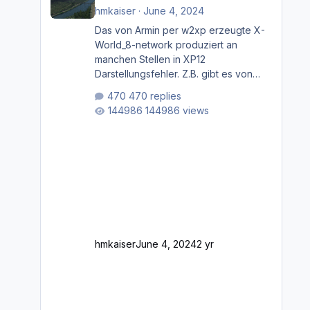
hmkaiser
·
June 4, 2024
Das von Armin per w2xp erzeugte X-
World_8-network produziert an
manchen Stellen in XP12
Darstellungsfehler. Z.B. gibt es von
Mainz bis Frankfurt/Main gleich
470 replies
mehrere Rhein-/Main-Brücken zu
144986 views
sehen, die zum Teil zugemauert sind.
Niederräder Brücke Frankfurt/Main
Außerdem fallen an manchen Stellen
mit Fahrbahn-Höhenwechseln
zwischen OSM-Layern, Fehler in den
Ankopplungen der Fahrbahnsegmente
auf. Und dann gibt es für mich
allgemeine Schwächen mit der
Straßenbeleuchtung. Diese Feh
hmkaiser
June 4, 2024
2 yr