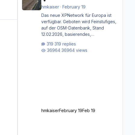
hmkaiser
·
February 19
Das neue XPNetwork für Europa ist
verfügbar. Geboten wird Feinstufiges,
auf der OSM-Datenbank, Stand
12.02.2026, basierendes,
durchgängiges Straßen­netzwerk,
319 replies
bestehend aus Autobahnen,
36964 views
Autostraßen, primären, sekundären,
tertiären und sonstigen Straßen, dazu
graphisch neu gestaltete
Straßentypen für z.B. Wohngegenden.
Realistischer Links-, oder
Rechtsverkehr auf Ebene einer 1° x 1°
großen Kachel. Rechtsverkehr ist
eigentlich Standard in Europa
Linksverkehr gehört aber zu GB und
z.B. Malta Z
hmkaiser
February 19
Feb 19