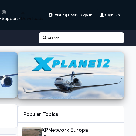
Existing user? Sign In
Sign Up
Support
Downloads
Search...
Popular Topics
XPNetwork Europa
XPNetwork Europa