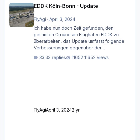
EDDK Köln-Bonn - Update
EDDK Köln-Bonn - Update
FlyAgi
·
April 3, 2024
Ich habe nun doch Zeit gefunden, den
gesamten Ground am Flughafen EDDK zu
überarbeiten, das Update umfasst folgende
Verbesserungen gegenüber der
ursprünglichen XP12-Version: Aktualisierte
33 replies
11652 views
Bodenmarkierungen (der Flughafen sollte
dahingehend nun dem aktuellen Stand der
Realität entsprechen) Aktualisierte Ramp Starts
(passend zu den Markierungen) Angepasste
SAM-Marshaller und VDGS für alle
Parkpositionen (ab Ramp-Größe C, also fast
alles außer der GA-Ramps) Kompl
FlyAgi
April 3, 2024
2 yr