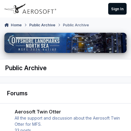
Skip to content
Sign In
Home
Public Archive
Public Archive
Public Archive
Forums
Aerosoft Twin Otter
Aerosoft Twin Otter
All the support and discussion about the Aerosoft Twin
Otter for MFS.
33
posts