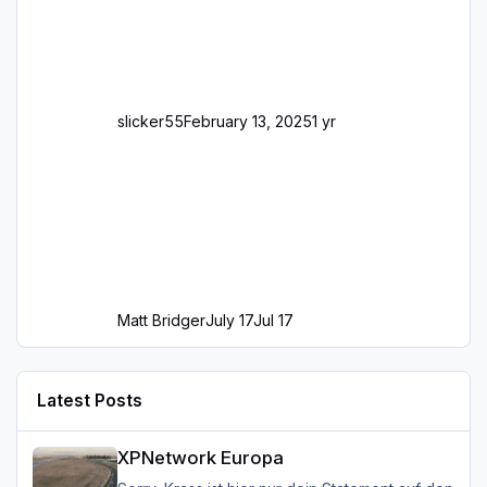
slicker55
February 13, 2025
1 yr
Matt Bridger
July 17
Jul 17
Latest Posts
XPNetwork Europa
XPNetwork Europa