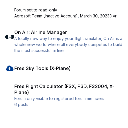
Forum set to read-only
Aerosoft Team [Inactive Account]
,
March 30, 2023
3 yr
On Air: Airline Manager
On Air: Airline Manager
A totally new way to enjoy your flight simulator, On Air is a
whole new world where all everybody competes to build
the most successful airline.
Free Sky Tools (X-Plane)
Free Sky Tools (X-Plane)
Free Flight Calculator (FSX, P3D, FS2004, X-Plane)
Free Flight Calculator (FSX, P3D, FS2004, X-
Plane)
Forum only visible to registered forum members
6
posts