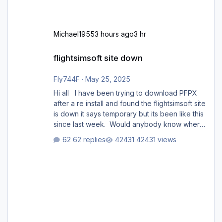
Michael1955
3 hours ago
3 hr
flightsimsoft site down
flightsimsoft site down
Fly744F
·
May 25, 2025
Hi all I have been trying to download PFPX
after a re install and found the flightsimsoft site
is down it says temporary but its been like this
since last week. Would anybody know where
i can download this from as i cant find any
62 replies
42431 views
support email for them either. thank you
George