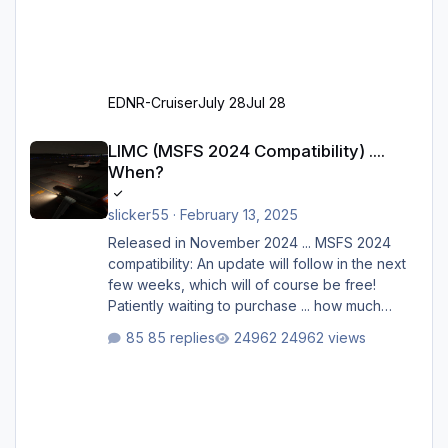
EDNR-Cruiser
July 28
Jul 28
LIMC (MSFS 2024 Compatibility) .... When?
LIMC (MSFS 2024 Compatibility) ....
When?
slicker55
·
February 13, 2025
Released in November 2024 ... MSFS 2024
compatibility: An update will follow in the next
few weeks, which will of course be free!
Patiently waiting to purchase ... how much
longer please?
85 replies
24962 views