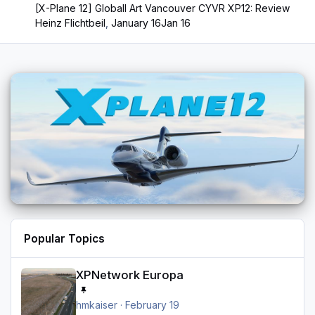
[X-Plane 12] Globall Art Vancouver CYVR XP12: Review
Heinz Flichtbeil
,
January 16
Jan 16
Popular Topics
XPNetwork Europa
XPNetwork Europa
hmkaiser
·
February 19