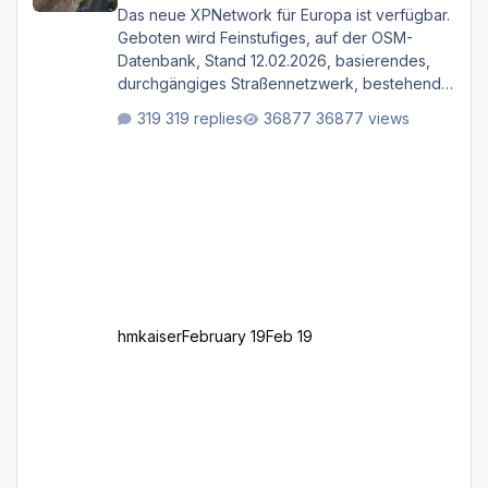
Das neue XPNetwork für Europa ist verfügbar.
Geboten wird Feinstufiges, auf der OSM-
Datenbank, Stand 12.02.2026, basierendes,
durchgängiges Straßen­netzwerk, bestehend
aus Autobahnen, Autostraßen, primären,
319 replies
36877 views
sekundären, tertiären und sonstigen Straßen,
dazu graphisch neu gestaltete Straßentypen
für z.B. Wohngegenden. Realistischer Links-,
oder Rechtsverkehr auf Ebene einer 1° x 1°
großen Kachel. Rechtsverkehr ist eigentlich
Standard in Europa Linksverkehr gehört aber
zu GB und z.B. Malta Z
hmkaiser
February 19
Feb 19