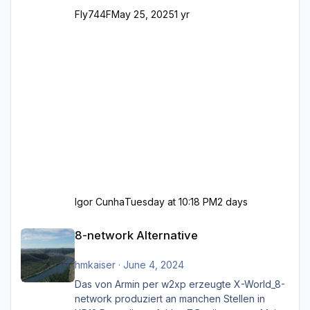
Fly744F
May 25, 2025
1 yr
Igor Cunha
Tuesday at 10:18 PM
2 days
8-network Alternative
8-network Alternative
hmkaiser
·
June 4, 2024
Das von Armin per w2xp erzeugte X-World_8-
network produziert an manchen Stellen in