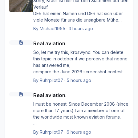
Sorry, Krass ist hier nur dein Statement auf den
Verlauf.
DER hat einen Namen und DER hat sich über
viele Monate für uns die unsagbare Mühe
gemacht, den Simulator
By
Michael1955
·
3 hours ago
mit seinem "HMK_Network" lebendiger zu
Real aviation.
machen.
Real aviation.
Das "Zeug", wie du es bezeichnest, ist sein
Baby, was er uns zur Verfügung gestellt hat.
So, let me try this, kroswynd. You can delete
Du unterstellst hier Dinge, die in keinster
this topic in october if we perceive that noone
Weise von Außenstehenden belegbar sind.
has answered me,
Warum das ZEUG nun offline ist, kann dir nur
compare the June 2026 screenshot contest
der Entwickler beantworten.
(with so far only ... two participants?). Probably
By
Ruhrpilot07
·
5 hours ago
I should say that I am an opponent (or even an
Real aviation.
enemy)
Real aviation.
of deleting forum topics too early. Grown men
are bigger than only one insult,
I must be honest. Since December 2008 (since
but at jetphotos they're not that fast.
more than 17 years) I am a member of one of
Back on topic.
the worldwide most known aviation forums.
Cessna Grand Caravan 208B (AeroDiana)
In comparation only a very short time ago,
By
Ruhrpilot07
·
6 hours ago
On Saturday August 1st 2026, a Cessna Grand
beginning of the year 2026, they were lookin