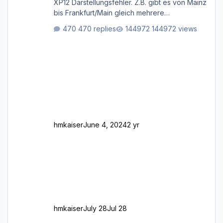
XP12 Darstellungsfehler. Z.B. gibt es von Mainz
bis Frankfurt/Main gleich mehrere
Rhein-/Main-Brücken zu sehen, die zum Teil
470 replies
144972 views
zugemauert sind. Niederräder Brücke
Frankfurt/Main Außerdem fallen an manchen
Stellen mit Fahrbahn-Höhenwechseln
zwischen OSM-Layern, Fehler in den
Ankopplungen der Fahrbahnsegmente auf.
Und dann gibt es für mich allgemeine
Schwächen mit der Straßenbeleuchtung. Diese
Feh
hmkaiser
June 4, 2024
2 yr
hmkaiser
July 28
Jul 28