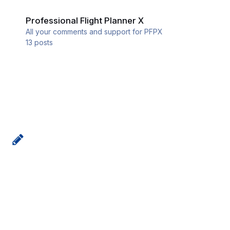
Professional Flight Planner X
Professional Flight Planner X
All your comments and support for PFPX
13
posts