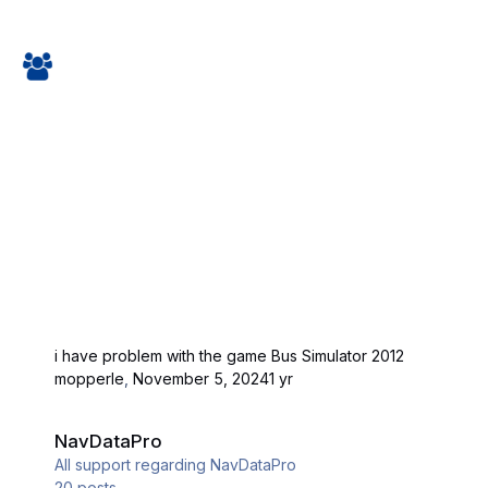
i have problem with the game Bus Simulator 2012
mopperle
,
November 5, 2024
1 yr
NavDataPro
NavDataPro
All support regarding NavDataPro
20
posts