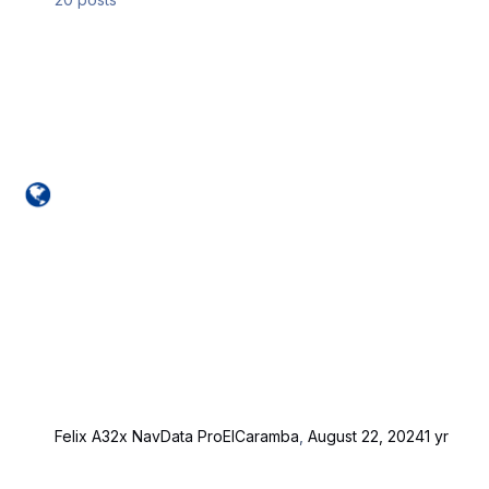
Felix A32x NavData Pro
ElCaramba
,
August 22, 2024
1 yr
NavDataPro Charts