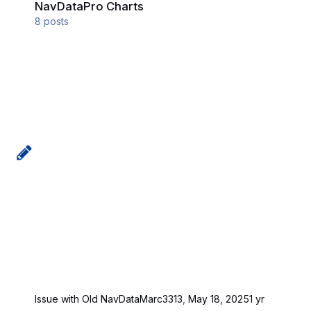
NavDataPro Charts
8
posts
Issue with Old NavData
Marc3313
,
May 18, 2025
1 yr