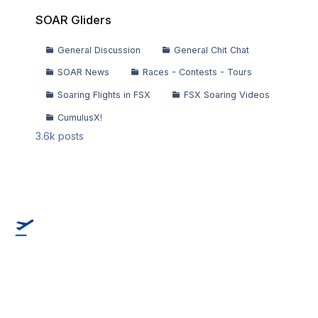
SOAR Gliders
SOAR Gliders
General Discussion
General Chit Chat
SOAR News
Races - Contests - Tours
Soaring Flights in FSX
FSX Soaring Videos
CumulusX!
3.6k
posts