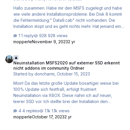
Hallo zusammen. Habe mir den MSFS zugelegt und habe
wie viele andere Installationsprobleme. Bei Disk 8 kommt
die Fehlermeldung:" Data9.cab" nicht vorhanden. Die
Installation stopt und es geht nichts mehr. Hat jemand eine
Lösung? An welchen Support muss man sich wenden. Ein
1 reply
928 views
Feedback würde mich freuen. Grüße aus Dinslaken. P.W.
mopperle
November 9, 2023
2 yr
Neuinstallation MSFS2020 auf externer SSD erkennt nicht addons 
Neuinstallation MSFS2020 auf externer SSD erkennt
nicht addons im community Ordner
Started by
doncharmi
,
October 15, 2023
Moin! Da das letzte große Update bösartiger weise bei
100% Update sich festfraß, erfolgt frustriert
Neuinstallation via XBOX. Diese nahm ich auf neuer,
leerer SSD vor. Ich stellte brei der Installation den
Installabfrage nach Ort eben auf diese SSD ein. Odner
4 replies
1.1k views
XBOXGames enthält somit die 3 Unterordner
mopperle
October 17, 2023
2 yr
COMMUNITY, MICROSOFT FLIGHT SIMULATUR und
OFFICIAL. In COMMUNITY direkt sodann ca. 60
CRJ 550/700 und CRJ 900/1000