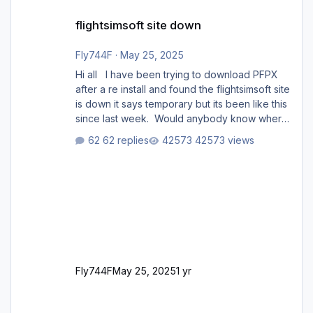
flightsimsoft site down
flightsimsoft site down
Fly744F
·
May 25, 2025
Hi all I have been trying to download PFPX
after a re install and found the flightsimsoft site
is down it says temporary but its been like this
since last week. Would anybody know where
i can download this from as i cant find any
62 replies
42573 views
support email for them either. thank you
George
Fly744F
May 25, 2025
1 yr