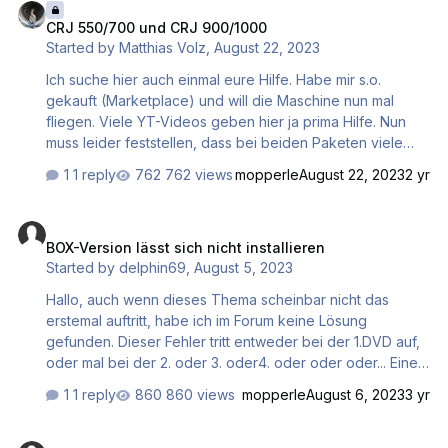
"entzippte" Ordner der neuen addons, wie z.B. Orte und
CRJ 550/700 und CRJ 900/1000
sceneries. PC runter- und hochgefahren! Die addons
Started by
Matthias Volz
,
August 22, 2023
werden jedoch NICHT ERKANNT... 😞 Ich erbitte Eure
Hilfe, da ich nicht weiter weiß .... DANKE im voraus ! frdl.
Ich suche hier auch einmal eure Hilfe. Habe mir s.o.
grüße aus Lübeck, doncharmi
gekauft (Marketplace) und will die Maschine nun mal
fliegen. Viele YT-Videos geben hier ja prima Hilfe. Nun
muss leider feststellen, dass bei beiden Paketen viele
Drehschalter sich nicht bewegen. Auch eine
1 reply
762 views
mopperle
August 22, 2023
2 yr
Neuinstallation half hier nicht. Danke für eure Mühen!
Matzel
BOX-Version lässt sich nicht installieren
BOX-Version lässt sich nicht installieren
Started by
delphin69
,
August 5, 2023
Hallo, auch wenn dieses Thema scheinbar nicht das
erstemal auftritt, habe ich im Forum keine Lösung
gefunden. Dieser Fehler tritt entweder bei der 1.DVD auf,
oder mal bei der 2. oder 3. oder4. oder oder oder... Eine
Registrierung im Microsoft-Shop habe ich mit dem
1 reply
860 views
mopperle
August 6, 2023
3 yr
mitgelieferten Key schon gemacht. Da steht nun auch
geschrieben, dass der Kauf "abgeschlossen" ist. Leider
Hat sich erledigt / Fehlermeldung Installation nicht beendet…
kann ich da nur die Zusatzpakete "Deluxe Upgrade" und