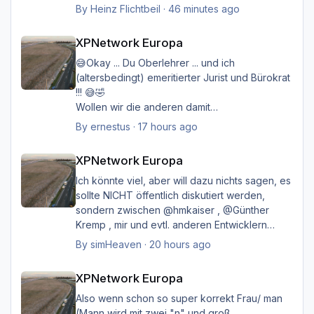
Hier soll es nur um das Thema gehen, daß der
By
Heinz Flichtbeil
·
46 minutes ago
Ersteller (hmkaiser) im Post 1 kreiert hat.
XPNetwork Europa
Es lesen hier auch viele User nur mit, und die
XPNetwork Europa
wollen sicher lieber im Thema "Das neue
XPNetwork" bleiben... und fundiert informiert
😅Okay ... Du Oberlehrer ... und ich
werden...
(altersbedingt) emeritierter Jurist und Bürokrat
Ich möcht nur ungern diesen Thread
!!! 😅🤣
schließen...
Wollen wir die anderen damit
Viele Grüße
belasten/belästigen?
By
ernestus
·
17 hours ago
Heinz
XPNetwork Europa
Happy Landings
XPNetwork Europa
Ernst
Ich könnte viel, aber will dazu nichts sagen, es
sollte NICHT öffentlich diskutiert werden,
sondern zwischen @hmkaiser , @Günther
Kremp , mir und evtl. anderen Entwicklern
intern geklärt werden, und ich hoffe immer
By
simHeaven
·
20 hours ago
noch auf eine einvernehmliche Lösung im
XPNetwork Europa
Sinne aller.
XPNetwork Europa
Also wenn schon so super korrekt Frau/ man
(Mann wird mit zwei "n" und groß