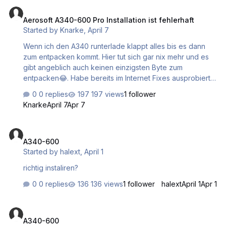
Aerosoft A340-600 Pro Installation ist fehlerhaft
bekomme ich nun den richtigen Ordner in den Community
Aerosoft A340-600 Pro Installation ist fehlerhaft
Ordner des MSFS 2020. Kann mir wer dabei behilflich
Started by
Knarke
,
April 7
sein, welcher Ordner nun der richtige ist. Danke
Wenn ich den A340 runterlade klappt alles bis es dann
zum entpacken kommt. Hier tut sich gar nix mehr und es
gibt angeblich auch keinen einzigsten Byte zum
entpacken😂. Habe bereits im Internet Fixes ausprobiert
die bei ähnlichen Problemen wir diesen geklappt haben,
0 replies
197 views
1 follower
jedoch klappt davon nix. Aufgrund meiner Technischen
Knarke
April 7
Apr 7
Unbegabtheit kann ich auch aus den Error Logs nichts
entziffern( Es kam jedoch öfters irgend ein Error vor). Im
A340-600
folgenden ein Foto der aktuellen Situation. LG KNARKE
A340-600
Started by
halext
,
April 1
richtig instaliren?
0 replies
136 views
1 follower
halext
April 1
Apr 1
A340-600
A340-600