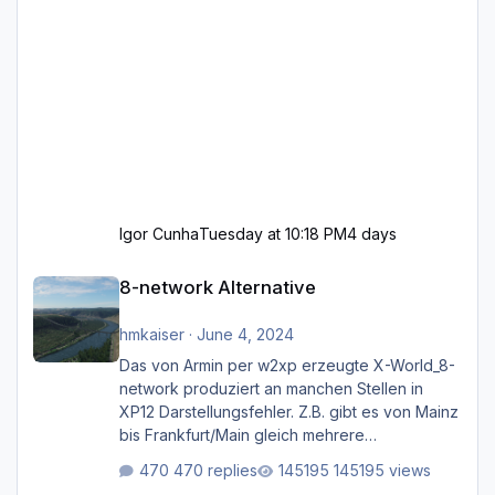
Igor Cunha
Tuesday at 10:18 PM
4 days
8-network Alternative
8-network Alternative
hmkaiser
·
June 4, 2024
Das von Armin per w2xp erzeugte X-World_8-
network produziert an manchen Stellen in
XP12 Darstellungsfehler. Z.B. gibt es von Mainz
bis Frankfurt/Main gleich mehrere
Rhein-/Main-Brücken zu sehen, die zum Teil
470 replies
145195 views
zugemauert sind. Niederräder Brücke