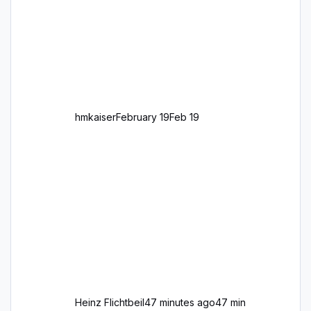
für z.B. Wohngegenden. Realistischer Links-,
oder Rechtsverkehr auf Ebene einer 1° x 1°
großen Kachel. Rechtsverkehr ist eigentlich
Standard in Europa Linksverkehr gehört aber
zu GB und z.B. Malta Z
hmkaiser
February 19
Feb 19
Heinz Flichtbeil
47 minutes ago
47 min