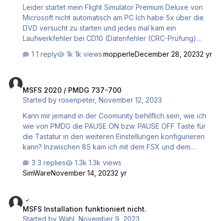
weitere 139GB heruntergeladen werden. Ohne den DVD
Leider startet mein Flight Simulator Premium Deluxe von
Content werden 159GB heruntergeladen. Gibt es einen
Microsoft nicht automatisch am PC Ich habe 5x über die
Fi…
DVD versucht zu starten und jedes mal kam ein
Laufwerkfehler bei CD10 (Datenfehler (CRC-Prüfung)
d:\data11.cab Habe anschließend alle 10 DVD´s auf den PC
1 reply
1k views
mopperle
December 28, 2023
2 yr
kopiert und es nochmals versucht und es wurde ohne
Fehlermeldung installiert. Auf meinem PC wird kein Start-
MSFS 2020 / PMDG 737-700
Icon angezeigt (in den PC Programmen
MSFS 2020 / PMDG 737-700
hinzufügen/löschen, sehe ich den installierten Flight
Started by
rosenpeter
,
November 12, 2023
Simulator) Auf dem Microsoft Store Konto, sehe ich den
installierten Flight Simulator unter den Apps aber nicht!
Kann mir jemand in der Coomunity behilflich sein, wie ich
Wie kann ich das Programm jetzt starten? Ps.: der zusä…
wie von PMDG die PAUSE ON bzw. PAUSE OFF Taste für
die Tastatur in den weiteren Einstellungen konfigurieren
kann? Inzwischen 85 kam ich mit dem FSX und dem
P3Dv4 erheblich besser zu recht. Herzlichen Dank schon
3 replies
1.3k views
mal vorab. Gruß rosenpeter38
SimWare
November 14, 2023
2 yr
MSFS Installation funktioniert nicht.
MSFS Installation funktioniert nicht.
Started by
Wahl
,
November 9, 2023