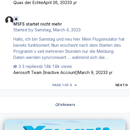
Quax der Echte
April 26, 2023
3 yr
Xplane11 Update der Installations DVD gestartet Es folgen
die normalen Schritte, jeweile bestätigt: - X-Plane11
MSFS startet nicht mehr
Updateprogramm - Ziel auswählen mit Anzeige des
MSFS startet nicht mehr
Installationspfades - Prüfe installierte Dateien Und jetzt
Started by
Samstag
,
March 4, 2023
der Hammer nach Abschluss: - X-Plane 10 jetzt fliegen.
Die 10 ist kein Schreibfehler ! Der Crash erfolgt…
Hallo, ich bin Samstag und neu hier. Mein Flugsimulator hat
bereits funktioniert. Nun erscheint nach dem Starten des
Programm´s seit mehreren Stunden nur die Meldung:
Daten werden syncronisiert .... während sich die
kreisenden Punkte ständig bewegen. Kann mir jemand
3 replies
1.8k views
helfen? Vorab vielen Dank. Rainer
Aerosoft Team [Inactive Account]
March 9, 2023
3 yr
L
PAGE 1 OF 4
NEXT
Followers