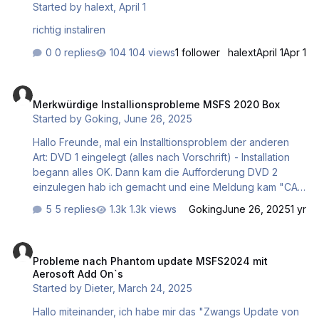
Started by
halext
,
April 1
richtig instaliren
0 replies
104 views
1 follower
halext
April 1
Apr 1
Merkwürdige Installionsprobleme MSFS 2020 Box
Merkwürdige Installionsprobleme MSFS 2020 Box
Started by
Goking
,
June 26, 2025
Hallo Freunde, mal ein Installtionsproblem der anderen
Art: DVD 1 eingelegt (alles nach Vorschrift) - Installation
begann alles OK. Dann kam die Aufforderung DVD 2
einzulegen hab ich gemacht und eine Meldung kam "CAB
Datei nicht gefunden". Installation abgebrochen. Zur
5 replies
1.3k views
Goking
June 26, 2025
1 yr
Überprüfung DVD 2 eingelegt und die Datei "data3.cab"
ist vorhanden. Computer neu gestartet und DVD 1 wieder
Probleme nach Phantom update MSFS2024 mit Aerosoft Add On`s
eingelegt. Das Laufwerk arbeitete, aber auf dem
Probleme nach Phantom update MSFS2024 mit
Bildschirm tat sich nichts. Computer neu gestartet
Aerosoft Add On`s
Virenscanner (Bitdefender) ausgeschaltet - das Proiblem
Started by
Dieter
,
March 24, 2025
blieb. Das Laufwerk arbeitet und arbeitet, aber keine
Bildschirmanzeige. Ich weiß keinen Rat m…
Hallo miteinander, ich habe mir das "Zwangs Update von