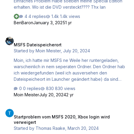
Einfaches Problem Habe soeben meine Special Edition
erhalten. Wo ist die DVD versteckt???? Thx Ian
4 replies
1.4k views
BenBaron
January 3, 2025
1 yr
MSFS Dateispeicherort
MSFS Dateispeicherort
Started by
Moin Meister
,
July 20, 2024
Moin, ich hatte mir MSFS ne Weile her runtergeladen,
warscheinlich in nem seperaten Ordner. Den Ordner hab
ich wiedergefunden (weil ich ausversehen den
Dateispeicheort im Launcher geändert habe) da sind
insgesamt 170GB Datein drin (Screenshot). Wenn ich den
0 replies
830 views
Ordner jetzt im Launcher auswähle steht da trotzdem das
Moin Meister
July 20, 2024
2 yr
ich den SIM runterladen muss (170GB..) Kann mir wer
helfen? MfG
Startproblem vom MSFS 2020, Xbox login wird verweigert
Startproblem vom MSFS 2020, Xbox login wird
verweigert
Started by
Thomas Raake
,
March 20, 2024