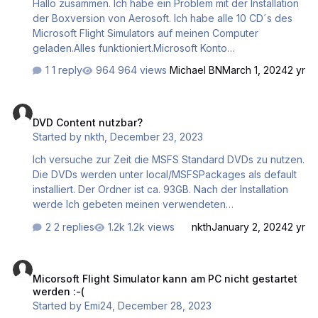
Hallo zusammen. Ich habe ein Problem mit der Installation
vorhandene aber nicht funktionerende APP von Windows
der Boxversion von Aerosoft. Ich habe alle 10 CD´s des
deinstallieren und das ganze noch…
Microsoft Flight Simulators auf meinen Computer
geladen.Alles funktioniert.Microsoft Konto
geöffnet.Danach den Code eingelöst. Dann auf den
1 reply
964 views
Michael BN
March 1, 2024
2 yr
Button Speicher prüfen gedrückt. Zurück in den Microsoft
Store, kein Button für den Launcher vorhanden.Habe
DVD Content nutzbar?
auch kein Button auf dem Desktop um den FSFS zu
DVD Content nutzbar?
aktivieren. Vermute das der erst erscheint wenn man mit
Started by
nkth
,
December 23, 2023
dem Launcher alles runtergeladen hat. Kann mir Jemand
helfen den Software Launcher nachträglich zu finden und
Ich versuche zur Zeit die MSFS Standard DVDs zu nutzen.
zu aktivieren? Vielen Dank im voraus.
Die DVDs werden unter local/MSFSPackages als default
installiert. Der Ordner ist ca. 93GB. Nach der Installation
werde Ich gebeten meinen verwendeten
Aktivierungscode einzutippen. Dieser funktioniert nicht
2 replies
1.2k views
nkth
January 2, 2024
2 yr
mehr. Ich hatte MSFS 2020 vorbestellt und diesen Code
2020 aktiviert. Seit 2022 habe Ich eine komplett neue
Micorsoft Flight Simulator kann am PC nicht gestartet werden :-(
Computer Hardware. Nach der Installtion lande Ich beim
Micorsoft Flight Simulator kann am PC nicht gestartet
Microsoft Store. Wenn Ich nun den Launcher installiere
werden :-(
(als default unter XBoxGames) wird beim Update
Started by
Emi24
,
December 28, 2023
MSFSPackages auomatisch angegeben und es sollen