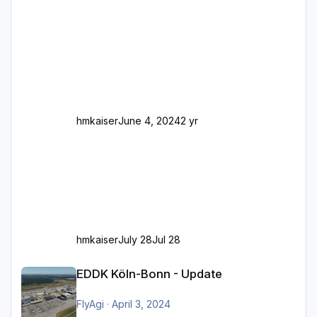
Frankfurt/Main Außerdem fallen an manchen
Stellen mit Fahrbahn-Höhenwechseln
zwischen OSM-Layern, Fehler in den
Ankopplungen der Fahrbahnsegmente auf.
Und dann gibt es für mich allgemeine
Schwächen mit der Straßenbeleuchtung. Diese
Feh
hmkaiser
June 4, 2024
2 yr
hmkaiser
July 28
Jul 28
EDDK Köln-Bonn - Update
EDDK Köln-Bonn - Update
FlyAgi
·
April 3, 2024