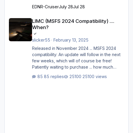
EDNR-Cruiser
July 28
Jul 28
LIMC (MSFS 2024 Compatibility) .... When?
LIMC (MSFS 2024 Compatibility) ....
When?
slicker55
·
February 13, 2025
Released in November 2024 ... MSFS 2024
compatibility: An update will follow in the next
few weeks, which will of course be free!
Patiently waiting to purchase ... how much
longer please?
85 replies
25100 views