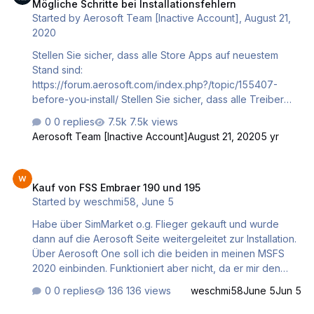
Mögliche Schritte bei Installationsfehlern
Started by
Aerosoft Team [Inactive Account]
,
August 21,
2020
Stellen Sie sicher, dass alle Store Apps auf neuestem
Stand sind:
https://forum.aerosoft.com/index.php?/topic/155407-
before-you-install/ Stellen Sie sicher, dass alle Treiber
auf dem neuesten Stand sind (vor allem
0 replies
7.5k views
Grafikkartentreiber)! Falls Sie ein nicht-englisches
Aerosoft Team [Inactive Account]
August 21, 2020
5 yr
Windows-System verwenden, installieren Sie das
Sprachpaket Englisch (Vereinigte Staaten) und starten Sie
Kauf von FSS Embraer 190 und 195
ihren Computer neu. Microsoft Flight Simulator benötigt
Kauf von FSS Embraer 190 und 195
das Sprachpaket Englisch (Vereinigte Staaten). Um ein
Started by
weschmi58
,
June 5
neues Sprachpaket auf ihrem System zu installieren,
folgen Sie diesem Link: Language packs for Windows
Habe über SimMarket o.g. Flieger gekauft und wurde
Sehen Sie nach, ob einer der Artikel aus der Microsoft
dann auf die Aerosoft Seite weitergeleitet zur Installation.
Wi…
Über Aerosoft One soll ich die beiden in meinen MSFS
2020 einbinden. Funktioniert aber nicht, da er mir den
Download in einen Aerosoft One Libary Ordner mit einem
0 replies
136 views
weschmi58
June 5
Jun 5
nächsten Ordner mit der Bezeichnung msfs-6b8c-
AS15950 steckt ( da ist die Artikelnummer ). Wie