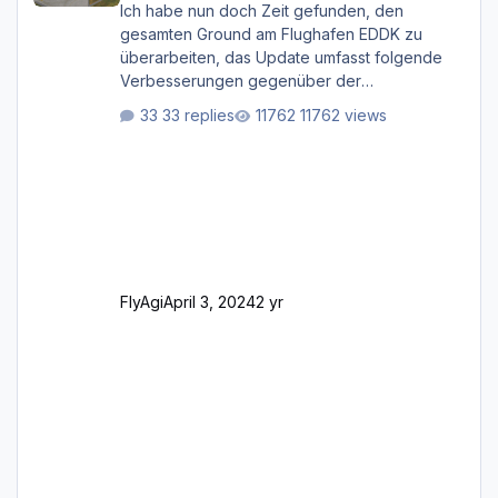
Ich habe nun doch Zeit gefunden, den
gesamten Ground am Flughafen EDDK zu
überarbeiten, das Update umfasst folgende
Verbesserungen gegenüber der
ursprünglichen XP12-Version: Aktualisierte
33 replies
11762 views
Bodenmarkierungen (der Flughafen sollte
dahingehend nun dem aktuellen Stand der
Realität entsprechen) Aktualisierte Ramp Starts
(passend zu den Markierungen) Angepasste
SAM-Marshaller und VDGS für alle
Parkpositionen (ab Ramp-Größe C, also fast
alles außer der GA-Ramps) Kompl
FlyAgi
April 3, 2024
2 yr