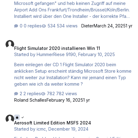
Microsoft gefangen" und heb keinen Zugriff auf meine
Airport Add Ons Frankfurt/Trondheim/Brüssel/Köln/Berlin.
Installiert wird über den One Installer - der korrekte Pfad
zum Community Odner ist angegeben. Nur installiert wird
0 replies
534 views
Dieter
March 24, 2025
1 yr
nichts!! Was kann bzw. sollte ich tun? Besten Dank für Eure
Hilfe Grüsse Dieter
Flight Simulator 2020 installieren Win 11
Flight Simulator 2020 installieren Win 11
Started by
HummerRiese 9190
,
February 10, 2025
Beim einlegen der CD 1 Flight Simulator 2020 beim
anklicken Setup erscheint ständig Microsoft Store komme
nicht weiter zur Installation? Kann mir jemand einen Typ
geben wie ich da weiter komme ?
2 replies
782 views
Roland Schalles
February 16, 2025
1 yr
Aerosoft Limited Edition MSFS 2024
Aerosoft Limited Edition MSFS 2024
Started by
icmc
,
December 19, 2024