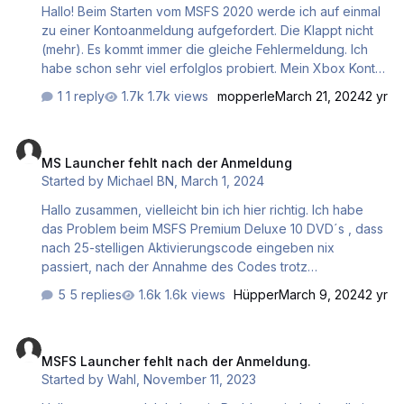
Hallo! Beim Starten vom MSFS 2020 werde ich auf einmal
zu einer Kontoanmeldung aufgefordert. Die Klappt nicht
(mehr). Es kommt immer die gleiche Fehlermeldung. Ich
habe schon sehr viel erfolglos probiert. Mein Xbox Konto
kann ich allerdings über die Website einsehen. Dort kann
1 reply
1.7k views
mopperle
March 21, 2024
2 yr
ich meine "Erfolge" usw. einsehen. Der Flusi fährt zwar
wie gewohnt hoch, nur wird er nicht komplett gestartet.
MS Launcher fehlt nach der Anmeldung
Hat jemand eine Lösung? Thomas
MS Launcher fehlt nach der Anmeldung
Started by
Michael BN
,
March 1, 2024
Hallo zusammen, vielleicht bin ich hier richtig. Ich habe
das Problem beim MSFS Premium Deluxe 10 DVD´s , dass
nach 25-stelligen Aktivierungscode eingeben nix
passiert, nach der Annahme des Codes trotz
bestehender Internetverbindung. Es ist der erste und
5 replies
1.6k views
Hüpper
March 9, 2024
2 yr
einzige Rechner worauf der MSFS installiert wird/werden
soll. Ein Thinkpad P1 - 64 GB RAM, 16 GB VRAM, 1TB SSD
MSFS Launcher fehlt nach der Anmeldung.
Was kann ich tun? APP Eintrag mit "Microsoft Flight
MSFS Launcher fehlt nach der Anmeldung.
Simulator - DVD Content" 101 GB Dank im Voraus. Meine
Started by
Wahl
,
November 11, 2023
Idee: Da Schritt 4 von 5 der Installation noch nicht
vollzogen und der gleiche Rechner verwendet wird, die