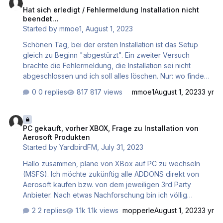
Hat sich erledigt / Fehlermeldung Installation nicht
"Premium Deluxe Upgrade" downloaden, wenn ich den
beendet…
"Standard Flugsimulator" auf meinem PC installiert und
Started by
mmoe1
,
August 1, 2023
registriert habe - was ja wegen des permanten
Installationsfehlers nicht geht. Entweder ich beko…
Schönen Tag, bei der ersten Installation ist das Setup
gleich zu Beginn "abgestürzt". Ein zweiter Versuch
brachte die Fehlermeldung, die Installation sei nicht
abgeschlossen und ich soll alles löschen. Nur: wo finde
ich die Daten, die ich löschen soll? Unter "Programme
0 replies
817 views
mmoe1
August 1, 2023
3 yr
und Features" gibt es keinen passenden Eintrag… Danke
für eure Hilfe! MSFS 2020 DVD Version Windows 11 pro,
PC gekauft, vorher XBOX, Frage zu Installation von Aerosoft Produ
AMD Ryzen 7 5800X AMD Radeon RX 6650 XT Acer
PC gekauft, vorher XBOX, Frage zu Installation von
CB342CUR Monitor 34"
Aerosoft Produkten
Started by
YardbirdFM
,
July 31, 2023
Hallo zusammen, plane von XBox auf PC zu wechseln
(MSFS). Ich möchte zukünftig alle ADDONS direkt von
Aerosoft kaufen bzw. von dem jeweiligen 3rd Party
Anbieter. Nach etwas Nachforschung bin ich völlig
verwirrt in Bezug auf die verschiedenen Versionen des
2 replies
1.1k views
mopperle
August 1, 2023
3 yr
MSFS (meine nicht Premium oder Deluxe). Es gibt die Box