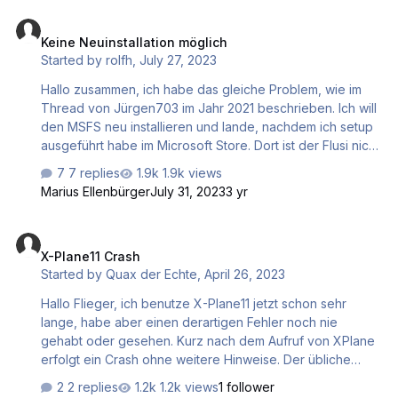
Version aus dem Laden, es gibt die Steam Store Version,
Keine Neuinstallation möglich
es gibt die Microsoft Store Version und es gibt die Xbox-
Keine Neuinstallation möglich
Store Version. Dann gibts die XBOX app für PC, die man
Started by
rolfh
,
July 27, 2023
aus dem Microsoft Store runterladen kann. Wie spielt das
denn alles zusammen? Vor allem scheinen die Versionen
Hallo zusammen, ich habe das gleiche Problem, wie im
ja Einschränkungen zu haben. Edit: Gerade noch gelesen
Thread von Jürgen703 im Jahr 2021 beschrieben. Ich will
auf PC gib…
den MSFS neu installieren und lande, nachdem ich setup
ausgeführt habe im Microsoft Store. Dort ist der Flusi nicht
in der Bibliothek zu finden. Mein Reg.-Code wird als
7 replies
1.9k views
bereits eingelöst erkannt. Muss er ja auch, schließlich
Marius Ellenbürger
July 31, 2023
3 yr
habe ich mit ihm im Februar 2023 das Programm aktiviert.
Da gibt es noch die Funktion Redeem Code, was mich
X-Plane11 Crash
aber auch nicht weiter bringt. Ich habe heute Microsoft
X-Plane11 Crash
Support kontaktiert und haarklein das Problem mit dem
Started by
Quax der Echte
,
April 26, 2023
Microsoft Store geschildert. Als Antwort erhielt ich den
Hinweis, das ich ein XBox Problem hätte und mich an
Hallo Flieger, ich benutze X-Plane11 jetzt schon sehr
XBox Support w…
lange, habe aber einen derartigen Fehler noch nie
gehabt oder gesehen. Kurz nach dem Aufruf von XPlane
erfolgt ein Crash ohne weitere Hinweise. Der übliche
Crash Report wird erzeugt, hilft natürlich nicht. Eine zuletzt
2 replies
1.2k views
1 follower
erzeugte Scenerie gelöscht. Hilft auch nichs. Das