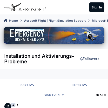
Skip to content
Sign In
Home
Aerosoft Flight | Flight Simulation Support
Microsoft 
Installation und Aktivierungs-
Followers
Probleme
SORT BY
FILTER BY
L
PAGE 1 OF 4
NEXT
Mögliche Schritte bei Installationsfehlern