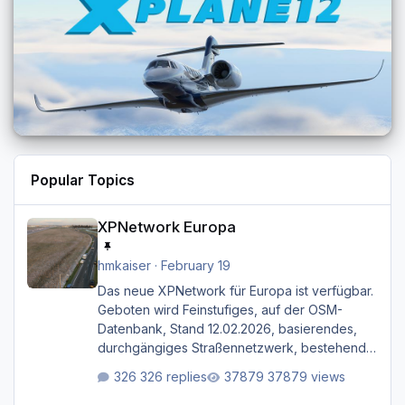
Popular Topics
XPNetwork Europa
XPNetwork Europa
hmkaiser
·
February 19
Das neue XPNetwork für Europa ist verfügbar.
Geboten wird Feinstufiges, auf der OSM-
Datenbank, Stand 12.02.2026, basierendes,
durchgängiges Straßen­netzwerk, bestehend
aus Autobahnen, Autostraßen, primären,
326 replies
37879 views
sekundären, tertiären und sonstigen Straßen,
dazu graphisch neu gestaltete Straßentypen