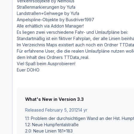
Verkehrsobjekte by Nemolus
Straßenmarkierungen by Yufa
Landstraßen+Gehwege by Yufa
Ampelspline-Objekte by Busdriver1997
Alle erhältlich via Addon Manager!
Es liegen zwei verschiedene Fahr- und Umlaufpläne bei:
Standartmäßig ist ein fiktiver Fahrplan, der alle Linien beinha
Im Verzeichnis Maps existiert auch noch ein Ordner TTData
Für erfahrene User, die die realen Umlaufpläne nutzen woll
dem Inhalt des Ordners TTData_real.
Viel Spaß beim Ausprobieren!
Euer DOHO
What's New in Version
3.3
Released
February 5, 2012
14 yr
1.1: Problem der durchsichtigen Wand an der Hst. Hump
1.2: Neue Humpfentalstraße
2.0: Neue Linien 181+183