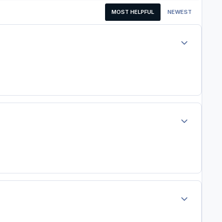
MOST HELPFUL
NEWEST
Author stats
Author stats
Author stats