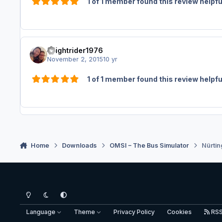
1 of 1 member found this review helpfu
knightrider1976
November 2, 2015
10 yr
1 of 1 member found this review helpfu
Home
Downloads
OMSI – The Bus Simulator
Nürti
Light Mode
Dark Mode
System Preference
Language
Theme
Privacy Policy
Cookies
RS