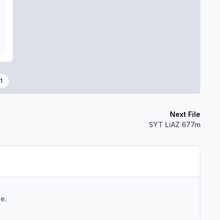
1
Next File
SYT LiAZ 677m
e.