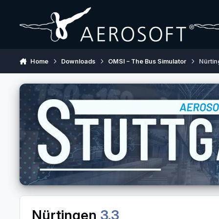
Skip to content
Home
Downloads
OMSI – The Bus Simulator
Nürti
Nürtingen
3.3