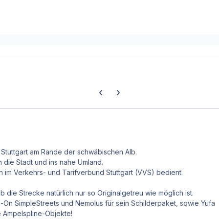
Previous carousel slide
Next carousel slide
e Stuttgart am Rande der schwäbischen Alb.
 die Stadt und ins nahe Umland.
 im Verkehrs- und Tarifverbund Stuttgart (VVS) bedient.
ie Strecke natürlich nur so Originalgetreu wie möglich ist.
d-On SimpleStreets und Nemolus für sein Schilderpaket, sowie Yufa
e Ampelspline-Objekte!