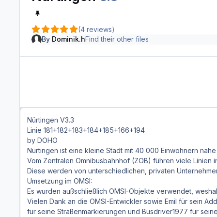
(4 reviews)
By
Dominik.h
Find their other files
Nürtingen V3.3
Linie 181+182+183+184+185+166+194
by DOHO
Nürtingen ist eine kleine Stadt mit 40 000 Einwohnern nah
Vom Zentralen Omnibusbahnhof (ZOB) führen viele Linien in
Diese werden von unterschiedlichen, privaten Unternehmen
Umsetzung im OMSI:
Es wurden außschließlich OMSI-Objekte verwendet, weshalb d
Vielen Dank an die OMSI-Entwickler sowie Emil für sein Ad
für seine Straßenmarkierungen und Busdriver1977 für sein