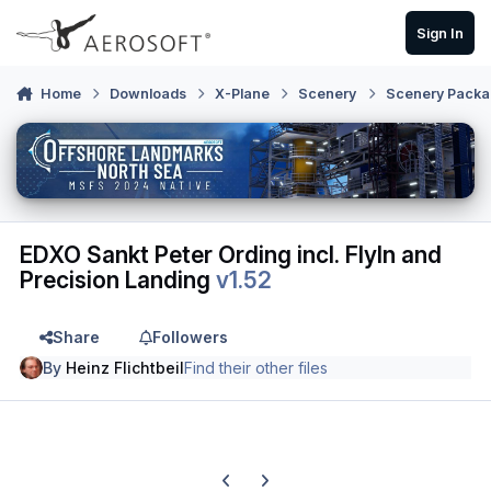
Skip to content
Sign In
Home
Downloads
X-Plane
Scenery
Scenery Packa
EDXO Sankt Peter Ording incl. FlyIn and
Precision Landing
v1.52
Share
Followers
By
Heinz Flichtbeil
Find their other files
Previous carousel slide
Next carousel slide